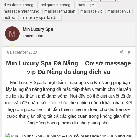
h
t
dien dan massage
hoi quan massage
massage
r
a
massage mien trung
massage thu gian
massage vip
massage vua
e
r
mát xa
min luxury spa đà nẵng
a
t
d
d
Min Luxury Spa
M
s
a
Thường Dân
t
t
a
e
r
18 December 2023
#1
t
e
Min Luxury Spa Đà Nẵng – Cơ sở massage
r
vip Đà Nẵng đa dạng dịch vụ
- Min Luxury Spa là một điểm massage vip Đà Nẵng giúp bạn
lấy lại nguồn năng lượng đã mất, tiếp thêm vitamin cho chuyến
du lịch tại thành phố đáng sống. Nơi đây có thể giải quyết tối đa
mọi vấn đề chăm sóc sức khỏe theo nhiều cách khác nhau. Kết
hợp cùng các loại tinh dầu thiên nhiên an toàn cho da. Bạn sẽ
được thư giãn bằng tất cả các giác quan trong không gian tĩnh
lặng cùng hoàng thơm dịu nhẹ phảng phất.