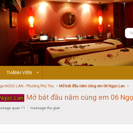
THÀNH VIÊN
e NGỌC LAN - Phường Phú Thọ
Mở bát đầu năm cùng em 06 Ngọc Lan
Mở bát đầu năm cùng em 06 Ngọ
Ngọc Lan
ssage quan 11
massage thu gian