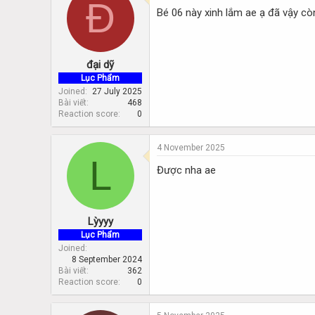
Đ
Bé 06 này xinh lắm ae ạ đã vậy còn
đại dỹ
Lục Phẩm
Joined
27 July 2025
Bài viết
468
Reaction score
0
4 November 2025
L
Được nha ae
Lỳyyy
Lục Phẩm
Joined
8 September 2024
Bài viết
362
Reaction score
0