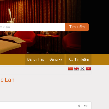
Đăng nhập
Đăng ký
Tìm kiếm
c Lan
#81