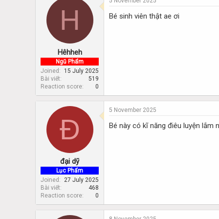
5 November 2025
H
Bé sinh viên thật ae ơi
Hêhheh
Ngũ Phẩm
Joined
15 July 2025
Bài viết
519
Reaction score
0
5 November 2025
Đ
Bé này có kĩ năng điêu luyện lắm 
đại dỹ
Lục Phẩm
Joined
27 July 2025
Bài viết
468
Reaction score
0