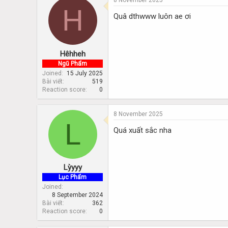
8 November 2025
H
Quâ dthwww luôn ae ơi
Hêhheh
Ngũ Phẩm
Joined
15 July 2025
Bài viết
519
Reaction score
0
8 November 2025
L
Quá xuất sắc nha
Lỳyyy
Lục Phẩm
Joined
8 September 2024
Bài viết
362
Reaction score
0