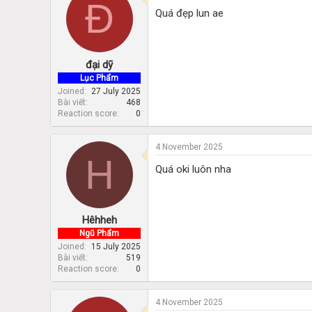
Đ
Quá đẹp lun ae
đại dỹ
Lục Phẩm
Joined
27 July 2025
Bài viết
468
Reaction score
0
4 November 2025
H
Quá oki luôn nha
Hêhheh
Ngũ Phẩm
Joined
15 July 2025
Bài viết
519
Reaction score
0
4 November 2025