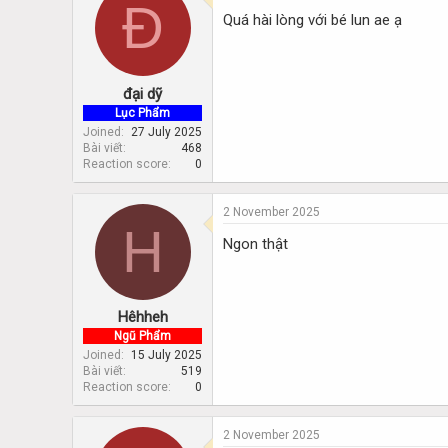
Đ
d
d
Quá hài lòng với bé lun ae ạ
s
a
t
t
a
e
r
đại dỹ
t
e
Lục Phẩm
r
Joined
27 July 2025
Bài viết
468
Reaction score
0
2 November 2025
H
Ngon thật
Hêhheh
Ngũ Phẩm
Joined
15 July 2025
Bài viết
519
Reaction score
0
2 November 2025