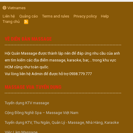
Vietnames
Liên hệ
Quảng cáo
Terms and rules
Privacy policy
Help
Trang chủ
R
S
S
VỀ DIỄN ĐÀN MASSAGE
Hội Quán Massage được thành lập nên để đáp ứng nhu cầu của anh
em tìm kiếm các địa điểm massage, karaoke, bar,... trong khu vực
HCM cũng như toàn quốc.
Vui lòng liên hệ Admin để được hỗ trợ 0938.779.777
MASSAGE VUA TUYỂN DỤNG
Tuyển dụng KTV massage
Cộng Đồng Nghề Spa – Massage Việt Nam
Tuyển dụng KTV, Thu Ngân, Quản Lý - Massage, Nhà Hàng, Karaoke
Việc Làm Massage