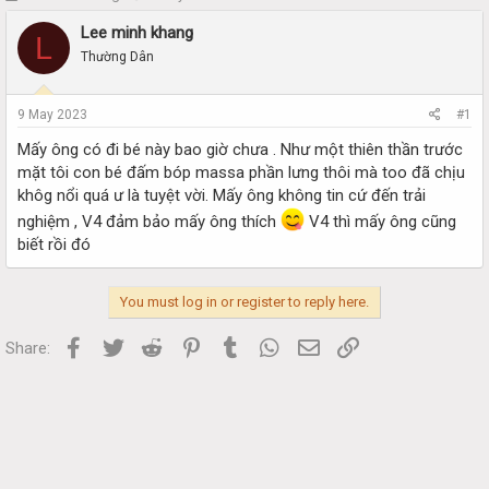
h
t
Lee minh khang
r
a
L
e
r
Thường Dân
a
t
d
d
s
a
9 May 2023
#1
t
t
Mấy ông có đi bé này bao giờ chưa . Như một thiên thần trước
a
e
r
mặt tôi con bé đấm bóp massa phần lưng thôi mà too đã chịu
t
khôg nổi quá ư là tuyệt vời. Mấy ông không tin cứ đến trải
e
nghiệm , V4 đảm bảo mấy ông thích
V4 thì mấy ông cũng
r
biết rồi đó
You must log in or register to reply here.
Facebook
Twitter
Reddit
Pinterest
Tumblr
WhatsApp
Email
Link
Share: