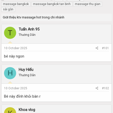
h
t
massage bangkok
massage bangkok tan binh
massage thu gian
r
a
sài gòn
e
r
a
t
Giới thiệu ktv massage hot trong chi nhánh
d
d
s
a
Tuấn Anh 95
t
t
T
a
e
Thường Dân
r
t
10 October 2025
#101
e
r
bé này ngon
Huy Hiếu
H
Thường Dân
10 October 2025
#102
Bé này đỉnh khỏi bàn r
Khoa vlog