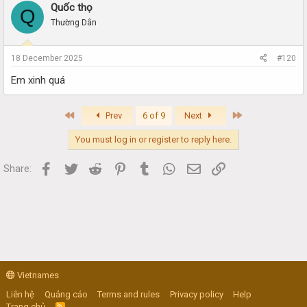
Quốc thọ
Q
Thường Dân
18 December 2025
#120
Em xinh quá
First
Last
Prev
6 of 9
Next
You must log in or register to reply here.
Facebook
Twitter
Reddit
Pinterest
Tumblr
WhatsApp
Email
Link
Share:
Vietnames
Liên hệ
Quảng cáo
Terms and rules
Privacy policy
Help
Trang chủ
R