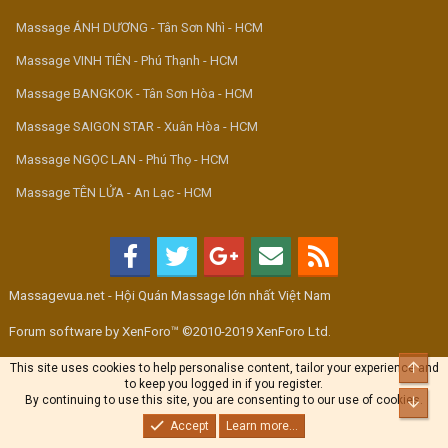
Massage ÁNH DƯƠNG - Tân Sơn Nhì - HCM
Massage VINH TIÊN - Phú Thạnh - HCM
Massage BANGKOK - Tân Sơn Hòa - HCM
Massage SAIGON STAR - Xuân Hòa - HCM
Massage NGỌC LAN - Phú Thọ - HCM
Massage TÊN LỬA - An Lạc - HCM
Massagevua.net - Hội Quán Massage lớn nhất Việt Nam
Forum software by XenForo™ ©2010-2019 XenForo Ltd.
Top
This site uses cookies to help personalise content, tailor your experience and
to keep you logged in if you register.
By continuing to use this site, you are consenting to our use of cookies.
Bott
Accept
Learn more...