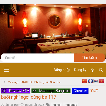
Đăng nhập
Đăng ký
Massage BANGKOK - Phường Tân Sơn Hòa
một
Review KTV
Massage Bangkok
Checker
buổi nghỉ ngơi cùng bé 117
T
S
tấn tài 108
16 March 2025
hà nội
massage