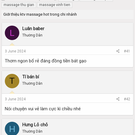
h
t
massage thu gian
massage vinh tien
r
a
Giới thiệu ktv massage hot trong chi nhánh
e
r
a
t
d
d
Luân baber
L
s
a
Thường Dân
t
t
a
e
r
3 June 2024
#41
t
e
Thơm ngon bổ rẻ đáng đồng tiền bát gạo
r
Tí bán bí
T
Thường Dân
3 June 2024
#42
Nói chuyện vui vẻ làm cực kì chiều nhé
Hưng Lỏ chỏ
H
Thường Dân