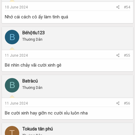
10 June 2024
#54
Nhớ cái cách cô ấy làm tình quá
Béhộtlu123
B
Thường Dân
11 June 2024
#55
Bé nhìn chảy vãi cười xinh gê
Batràcú
B
Thường Dân
11 June 2024
#56
Be cười xinh hay giỡn nc cười xỉu luôn nha
Tokuda tân phú
T