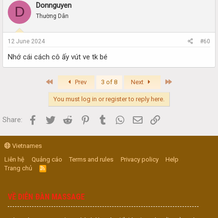
Donnguyen
D
Thường Dân
12 June 2024
#60
Nhớ cái cách cô ấy vút ve tk bé
First
Last
Prev
3 of 8
Next
You must log in or register to reply here.
Facebook
Twitter
Reddit
Pinterest
Tumblr
WhatsApp
Email
Link
Share:
Vietnames
Liên hệ
Quảng cáo
Terms and rules
Privacy policy
Help
Trang chủ
R
S
S
VỀ DIỄN ĐÀN MASSAGE