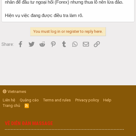
nhân để đầu tư ngoại hối (Forex) nhưng thua lỗ nên lừa đảo.
Hiện vụ việc đang được điều tra làm rõ.
You must log in or register to reply here.
Facebook
Twitter
Reddit
Pinterest
Tumblr
WhatsApp
Email
Link
Share:
Vietnames
Liên hệ
Quảng cáo
Terms and rules
Privacy policy
Help
Trang chủ
R
S
S
VỀ DIỄN ĐÀN MASSAGE