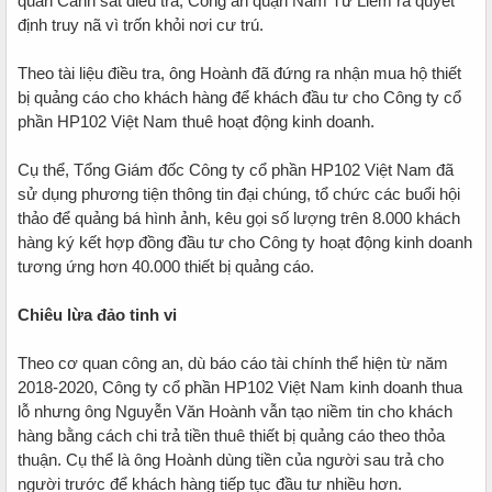
quan Cảnh sát điều tra, Công an quận Nam Từ Liêm ra quyết
định truy nã vì trốn khỏi nơi cư trú.
Theo tài liệu điều tra, ông Hoành đã đứng ra nhận mua hộ thiết
bị quảng cáo cho khách hàng để khách đầu tư cho Công ty cổ
phần HP102 Việt Nam thuê hoạt động kinh doanh.
Cụ thể, Tổng Giám đốc Công ty cổ phần HP102 Việt Nam đã
sử dụng phương tiện thông tin đại chúng, tổ chức các buổi hội
thảo để quảng bá hình ảnh, kêu gọi số lượng trên 8.000 khách
hàng ký kết hợp đồng đầu tư cho Công ty hoạt động kinh doanh
tương ứng hơn 40.000 thiết bị quảng cáo.
Chiêu lừa đảo tinh vi
Theo cơ quan công an, dù báo cáo tài chính thể hiện từ năm
2018-2020, Công ty cổ phần HP102 Việt Nam kinh doanh thua
lỗ nhưng ông Nguyễn Văn Hoành vẫn tạo niềm tin cho khách
hàng bằng cách chi trả tiền thuê thiết bị quảng cáo theo thỏa
thuận. Cụ thể là ông Hoành dùng tiền của người sau trả cho
người trước để khách hàng tiếp tục đầu tư nhiều hơn.