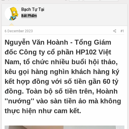
h
t
r
a
Bạch Tự Tại
e
r
Bát Phẩm
a
t
d
d
s
a
6 December 2023
#1
t
t
a
e
Nguyễn Văn Hoành - Tổng Giám
r
t
đốc Công ty cổ phần HP102 Việt
e
Nam, tổ chức nhiều buổi hội thảo,
r
kêu gọi hàng nghìn khách hàng ký
kết hợp đồng với số tiền gần 60 tỷ
đồng. Toàn bộ số tiền trên, Hoành
''nướng'' vào sàn tiền ảo mà không
thực hiện như cam kết.