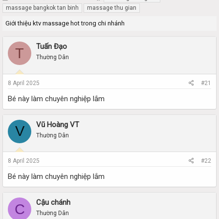
h
t
massage bangkok tan binh
massage thu gian
r
a
Giới thiệu ktv massage hot trong chi nhánh
e
r
a
t
d
d
Tuấn Đạo
T
s
a
Thường Dân
t
t
a
e
r
8 April 2025
#21
t
e
Bé này làm chuyên nghiệp lắm
r
Vũ Hoàng VT
V
Thường Dân
8 April 2025
#22
Bé này làm chuyên nghiệp lắm
Cậu chánh
C
Thường Dân