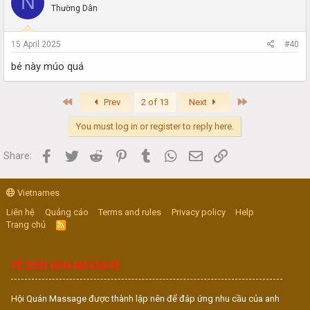
N
Thường Dân
15 April 2025
#40
bé này múo quá
First
Last
Prev
2 of 13
Next
You must log in or register to reply here.
Facebook
Twitter
Reddit
Pinterest
Tumblr
WhatsApp
Email
Link
Share:
Vietnames
Liên hệ
Quảng cáo
Terms and rules
Privacy policy
Help
Trang chủ
R
S
S
VỀ DIỄN ĐÀN MASSAGE
Hội Quán Massage được thành lập nên để đáp ứng nhu cầu của anh