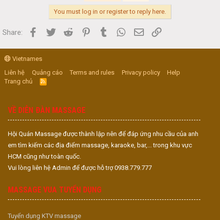
You must log in or register to reply here.
Facebook
Twitter
Reddit
Pinterest
Tumblr
WhatsApp
Email
Link
Share:
Vietnames
Liên hệ
Quảng cáo
Terms and rules
Privacy policy
Help
Trang chủ
R
S
S
VỀ DIỄN ĐÀN MASSAGE
Hội Quán Massage được thành lập nên để đáp ứng nhu cầu của anh
em tìm kiếm các địa điểm massage, karaoke, bar,... trong khu vực
HCM cũng như toàn quốc.
Vui lòng liên hệ Admin để được hỗ trợ 0938.779.777
MASSAGE VUA TUYỂN DỤNG
Tuyển dụng KTV massage