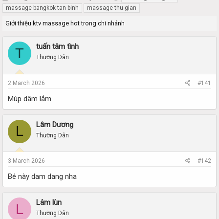
h
t
massage bangkok tan binh
massage thu gian
r
a
Giới thiệu ktv massage hot trong chi nhánh
e
r
a
t
d
d
tuấn tâm tình
T
s
a
Thường Dân
t
t
a
e
r
2 March 2026
#141
t
e
Múp dâm lắm
r
Lâm Dương
L
Thường Dân
3 March 2026
#142
Bé này dam dang nha
Lâm lùn
L
Thường Dân