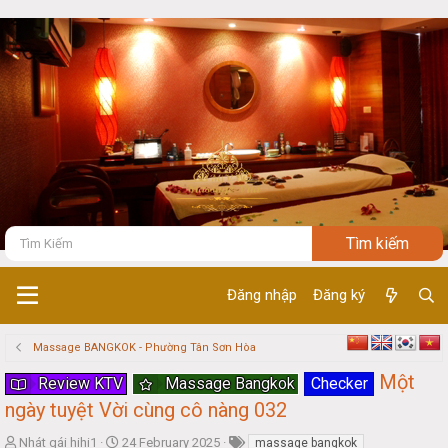
Đăng nhập
Đăng ký
Massage BANGKOK - Phường Tân Sơn Hòa
Một
Review KTV
Massage Bangkok
Checker
ngày tuyệt Vời cùng cô nàng 032
T
S
Nhát gái hihi1
24 February 2025
massage bangkok