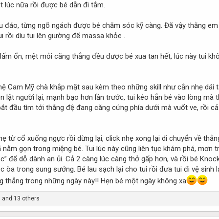
 lúc nữa rồi được bé dẫn đi tắm.
hu đáo, từng ngõ ngách được bé chăm sóc kỹ càng. Đã vậy thằng em 
i rồi dìu tui lên giường để massa khỏe .
đấm ổn, mệt mỏi căng thẳng đều được bé xua tan hết, lúc này tui khô
 Cam Mỹ chà khắp mặt sau kèm theo những skill như cắn nhẹ dái tai, t
i nên lật người lại, mạnh bạo hơn lần trước, tui kéo hẳn bé vào lòng
ì bắt đầu tìm tới thằng đệ đang căng cứng phía dưới mà vuốt ve, rồi
ẹ từ cổ xuống ngực rồi dừng lại, click nhẹ xong lại di chuyển về thằ
 đã nằm gọn trong miệng bé. Tui lúc này cũng liên tục khám phá, mơn
c” để dỗ dành an ủi. Cả 2 càng lúc càng thở gấp hơn, và rồi bé Knock
 òa trong sung sướng. Bé lau sạch lại cho tui rồi đưa tui đi vệ sinh
ng thẳng trong những ngày này!! Hẹn bé một ngày không xa
m
and 13 others