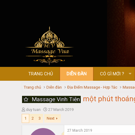
TRANG CHỦ
DIỄN ĐÀN
CÓ GÌ MỚI ?
Trang chủ
Diễn đàn
Địa Điểm Massage - Hợp Tác
Massag
một phút thoáng 
Massage Vinh Tiên
T
S
duy tuan
27 March 2019
h
t
1
2
3
Next
r
a
e
r
27 March 2019
a
t