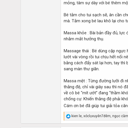
mỏng, tâm sự dày với bé thêm một
Bé tắm cho tui sạch sẽ, ân cần c
mà. Tắm xong bé lau khô lại cho tu
Massa khỏe : Bài bản đầy đủ, lực 
nhắm mắt hưởng thụ.
Massage thái : Bé dùng cặp ngực hệ
lướt vài vòng rồi tui chịu hết nổ
bằng cách đẩy sát lại hơn, tay th
sang màn thư giãn.
Massa mệt : Từng đường lưỡi đi nh
thằng đệ, chỉ vài giây sau thì nó
về cô bé “mít ướt” đang “thầm khó
chống cự. Khiến thằng đệ phải khóc
Cám ơn bé đã giúp tui giải tỏa că
R
kien le
,
xóclọxuyên7đêm
,
ngọc cầ
e
a