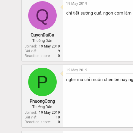
19 May 2019
Q
chi tiết sướng quá. ngon cơm lắm
QuyenDaiCa
Thường Dân
Joined
19 May 2019
Bài viết
9
Reaction score
0
19 May 2019
P
nghe mà chỉ muốn chén bé này ng
PhuongCong
Thường Dân
Joined
19 May 2019
Bài viết
10
Reaction score
0