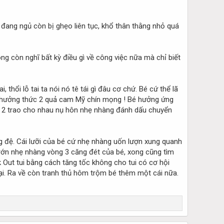
đang ngủ còn bị ghẹo liên tục, khổ thân thằng nhỏ quá
ng còn nghĩ bất kỳ điều gì về công việc nữa mà chỉ biết
hổi lỗ tai ta nói nó tê tái gì đâu cơ chứ. Bé cứ thể lã
 mà thưởng thức 2 quả cam Mỹ chín mọng ! Bé hưởng ứng
 cả 2 trao cho nhau nụ hôn nhẹ nhàng đánh dấu chuyển
ng đệ. Cái lưỡi của bé cứ nhẹ nhàng uốn lượn xung quanh
 trớn nhẹ nhàng vòng 3 căng đét của bé, xong cũng tìm
 Out tui bằng cách tăng tốc không cho tui có cơ hội
 lại. Ra về còn tranh thủ hôm trộm bé thêm một cái nữa.