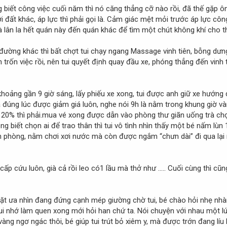
biết công việc cuối năm thì nó căng thẳng cỡ nào rồi, đã thế gặp ông
 đất khác, áp lực thì phải gọi là. Cảm giác mệt mỏi trước áp lực côn
à lân la hết quán này đến quán khác để tìm một chút không khí cho t
ường khác thì bất chợt tui chạy ngang Massage vinh tiên, bỗng dưng
n trốn việc rồi, nên tui quyết định quay đầu xe, phóng thẳng đến vinh
ảng gần 9 giờ sáng, lấy phiếu xe xong, tui được anh giữ xe hướng dẫ
à đúng lúc được giảm giá luôn, nghe nói 9h là nằm trong khung giờ v
m 20% thì phải.mua vé xong được dẫn vào phòng thư giãn uống trà chọn
 biết chọn ai để trao thân thì tui vô tình nhìn thấy một bé nấm lùn 
lên phòng, nằm chơi xơi nước mà còn được ngắm “chưn dài” đi qua lại
p cứu luôn, già cả rồi leo có1 lầu mà thở như ….. Cuối cùng thì cũng t
ưa nhìn đang đứng cạnh mép giường chờ tui, bé chào hỏi nhẹ nhàng
 tui nhớ làm quen xong mới hỏi han chứ ta. Nói chuyện với nhau một l
vàng ngơ ngác thôi, bé giúp tui trút bỏ xiêm y, mà được trớn đang líu 