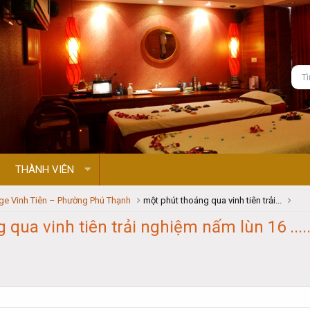
THÀNH VIÊN
e Vinh Tiên – Phường Phú Thạnh
một phút thoáng qua vinh tiên trải...
qua vinh tiên trải nghiệm nấm lùn 16 ....