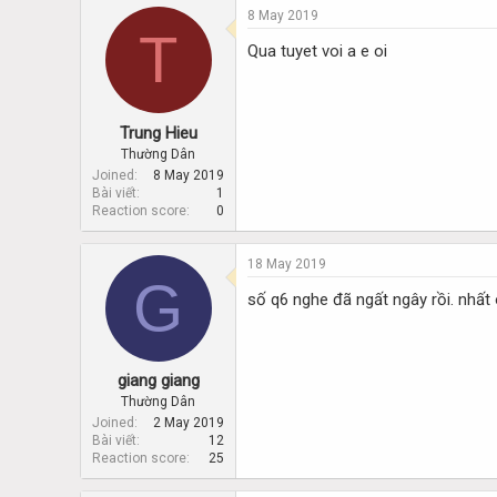
c
8 May 2019
t
T
i
Qua tuyet voi a e oi
o
n
s
:
Trung Hieu
Thường Dân
Joined
8 May 2019
Bài viết
1
Reaction score
0
18 May 2019
G
số q6 nghe đã ngất ngây rồi. nhất 
giang giang
Thường Dân
Joined
2 May 2019
Bài viết
12
Reaction score
25