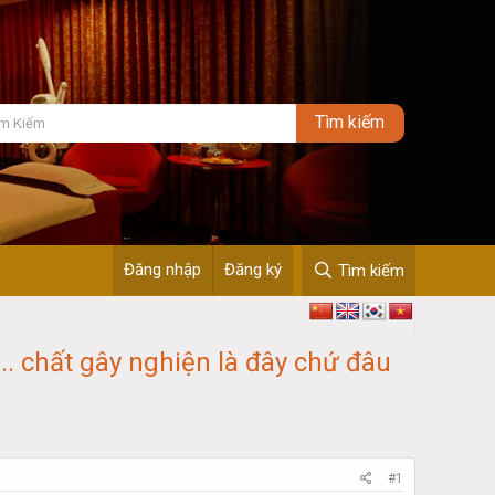
Đăng nhập
Đăng ký
Tìm kiếm
... chất gây nghiện là đây chứ đâu
#1