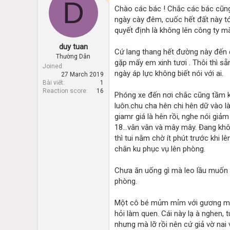
D
d
d
Chào các bác ! Chắc các bác cũng 
s
a
ngày cày đêm, cuốc hết đất này tới
t
t
quyết định là không lên công ty m
a
e
r
duy tuan
t
Cứ lang thang hết đường này đến đ
Thường Dân
e
gặp mấy em xinh tươi . Thôi thì sẵ
Joined
r
ngày áp lực không biết nói với ai.
27 March 2019
Bài viết
1
Reaction score
16
Phóng xe đến nơi chắc cũng tầm kho
luôn.chu cha hên chi hên dữ vào l
giamr giá là hên rồi, nghe nói giả
18…vân vân và mây mây. Đang không
thì tui nằm chờ ít phút trước khi 
chân ku phục vụ lên phòng.
Chưa ăn uống gì mà leo lầu muốn cấ
phòng.
Một cô bé mủm mỉm với gương mặt 
hỏi làm quen. Cái này lạ à nghen,
nhưng mà lỡ rồi nên cứ giả vờ nai 