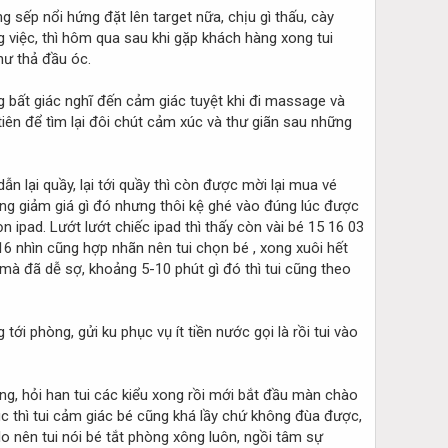
 sếp nổi hứng đặt lên target nữa, chịu gì thấu, cày
g việc, thì hôm qua sau khi gặp khách hàng xong tui
hư thả đầu óc.
 bất giác nghĩ đến cảm giác tuyệt khi đi massage và
 tiên để tìm lại đôi chút cảm xúc và thư giãn sau những
n lại quầy, lại tới quầy thì còn được mời lại mua vé
àng giảm giá gì đó nhưng thôi kệ ghé vào đúng lúc được
 ipad. Lướt lướt chiếc ipad thì thấy còn vài bé 15 16 03
16 nhìn cũng hợp nhãn nên tui chọn bé , xong xuôi hết
 mà đã dễ sợ, khoảng 5-10 phút gì đó thì tui cũng theo
ới phòng, gửi ku phục vụ ít tiền nước gọi là rồi tui vào
, hỏi han tui các kiểu xong rồi mới bắt đầu màn chào
úc thì tui cảm giác bé cũng khá lầy chứ không đùa được,
lo nên tui nói bé tắt phòng xông luôn, ngồi tâm sự