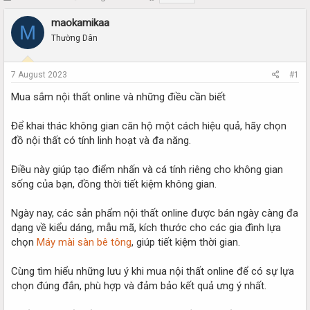
h
t
r
a
maokamikaa
M
e
r
Thường Dân
a
t
d
d
s
a
7 August 2023
#1
t
t
a
e
Mua sắm nội thất online và những điều cần biết
r
t
Để khai thác không gian căn hộ một cách hiệu quả, hãy chọn
e
đồ nội thất có tính linh hoạt và đa năng.
r
Điều này giúp tạo điểm nhấn và cá tính riêng cho không gian
sống của bạn, đồng thời tiết kiệm không gian.
Ngày nay, các sản phẩm nội thất online được bán ngày càng đa
dạng về kiểu dáng, mẫu mã, kích thước cho các gia đình lựa
chọn
Máy mài sàn bê tông
, giúp tiết kiệm thời gian.
Cùng tìm hiểu những lưu ý khi mua nội thất online để có sự lựa
chọn đúng đắn, phù hợp và đảm bảo kết quả ưng ý nhất.