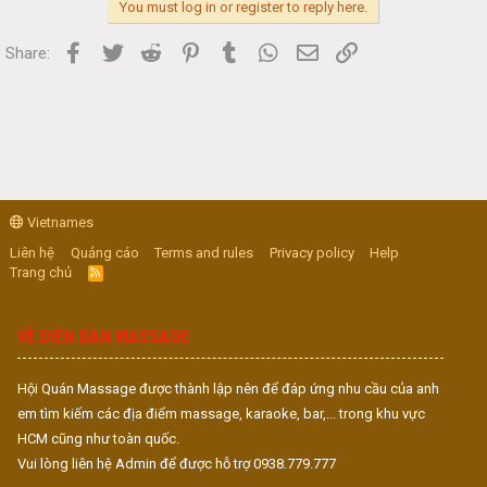
You must log in or register to reply here.
Facebook
Twitter
Reddit
Pinterest
Tumblr
WhatsApp
Email
Link
Share:
Vietnames
Liên hệ
Quảng cáo
Terms and rules
Privacy policy
Help
Trang chủ
R
S
S
VỀ DIỄN ĐÀN MASSAGE
Hội Quán Massage được thành lập nên để đáp ứng nhu cầu của anh
em tìm kiếm các địa điểm massage, karaoke, bar,... trong khu vực
HCM cũng như toàn quốc.
Vui lòng liên hệ Admin để được hỗ trợ 0938.779.777