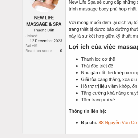
d
d
New Life Spa sẽ cung cấp những d
s
a
trình massage body phù hợp nhất 
t
t
NEW LIFE
a
e
Với mong muốn đem lại dịch vụ tố
r
MASSAGE & SPA
trang thiết bị được bảo dưỡng thườ
t
Thường Dân
e
này là sự kết hợp giữa kỹ thuật 
Joined
r
12 December 2023
Lợi ích của việc massa
Bài viết
1
Reaction score
0
Thanh lọc cơ thể
Thải độc triệt để
Nhu gân cốt, lợi khớp xươn
Giải tỏa căng thẳng, xoa dị
Hỗ trợ trị liệu viêm khớp, ổn
Tăng cường khả năng chuy
Tâm trạng vui vẻ
Thông tin liên hệ:
Địa chỉ:
88 Nguyễn Văn Cừ,