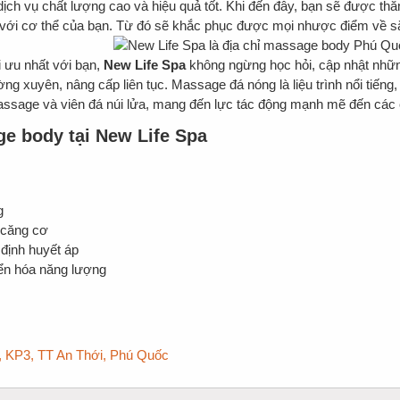
ịch vụ chất lượng cao và hiệu quả tốt. Khi đến đây, bạn sẽ được th
với cơ thể của bạn. Từ đó sẽ khắc phục được mọi nhược điểm về sắ
i ưu nhất với bạn,
New Life Spa
không ngừng học hỏi, cập nhật nh
ng xuyên, nâng cấp liên tục. Massage đá nóng là liệu trình nổi tiếng, 
massage và viên đá núi lửa, mang đến lực tác động mạnh mẽ đến các
ge body tại New Life Spa
g
u căng cơ
 định huyết áp
ển hóa năng lượng
 KP3, TT An Thới, Phú Quốc