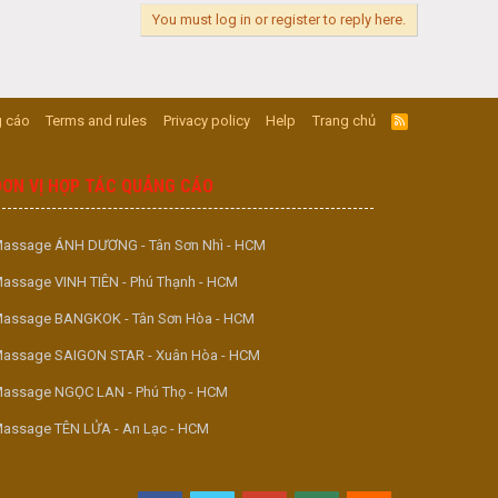
You must log in or register to reply here.
 cáo
Terms and rules
Privacy policy
Help
Trang chủ
R
S
S
ĐƠN VỊ HỢP TÁC QUẢNG CÁO
assage ÁNH DƯƠNG - Tân Sơn Nhì - HCM
assage VINH TIÊN - Phú Thạnh - HCM
assage BANGKOK - Tân Sơn Hòa - HCM
assage SAIGON STAR - Xuân Hòa - HCM
assage NGỌC LAN - Phú Thọ - HCM
assage TÊN LỬA - An Lạc - HCM