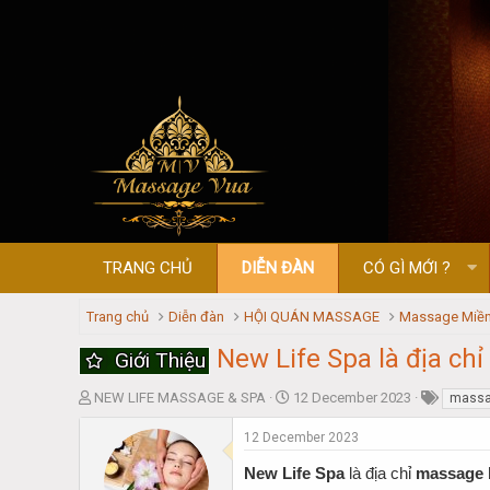
TRANG CHỦ
DIỄN ĐÀN
CÓ GÌ MỚI ?
Trang chủ
Diễn đàn
HỘI QUÁN MASSAGE
Massage Miền
New Life Spa là địa c
Giới Thiệu
T
S
NEW LIFE MASSAGE & SPA
12 December 2023
mass
h
t
r
a
12 December 2023
e
r
New Life Spa
là địa chỉ
massage 
a
t