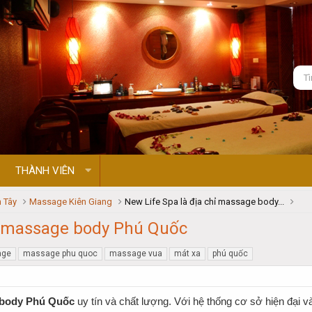
THÀNH VIÊN
 Tây
Massage Kiên Giang
New Life Spa là địa chỉ massage body...
hỉ massage body Phú Quốc
age
massage phu quoc
massage vua
mát xa
phú quốc
body Phú Quốc
uy tín và chất lượng. Với hệ thống cơ sở hiện đại v