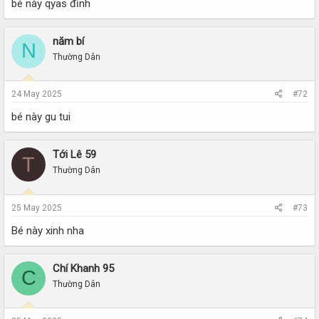
bé này qyas đỉnh
năm bí
N
Thường Dân
24 May 2025
#72
bé này gu tui
Tới Lê 59
T
Thường Dân
25 May 2025
#73
Bé này xinh nha
Chí Khanh 95
C
Thường Dân