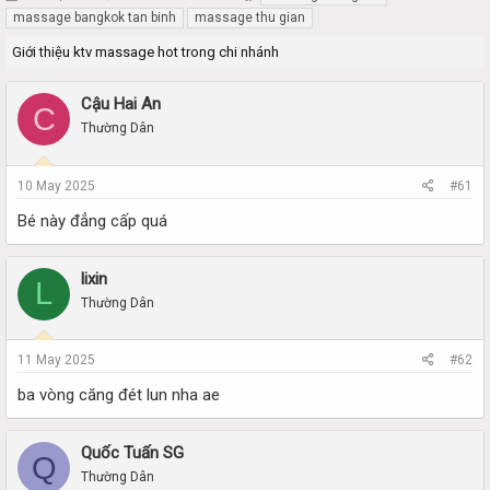
h
t
massage bangkok tan binh
massage thu gian
r
a
Giới thiệu ktv massage hot trong chi nhánh
e
r
a
t
d
d
Cậu Hai An
C
s
a
Thường Dân
t
t
a
e
r
10 May 2025
#61
t
e
Bé này đẳng cấp quá
r
lixin
L
Thường Dân
11 May 2025
#62
ba vòng căng đét lun nha ae
Quốc Tuấn SG
Q
Thường Dân