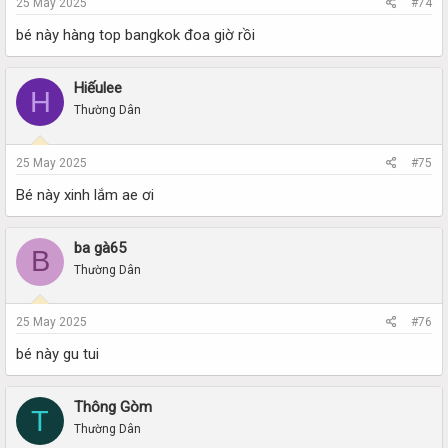
25 May 2025
#74
bé này hàng top bangkok đoa giờ rồi
Hiếulee
H
Thường Dân
25 May 2025
#75
Bé này xinh lắm ae ơi
ba gà65
B
Thường Dân
25 May 2025
#76
bé này gu tui
Thông Gòm
T
Thường Dân