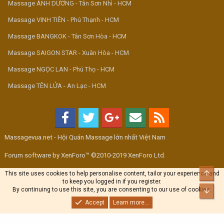
Massage ÁNH DƯƠNG - Tân Sơn Nhì - HCM
Massage VINH TIÊN - Phú Thạnh - HCM
Massage BANGKOK - Tân Sơn Hòa - HCM
Massage SAIGON STAR - Xuân Hòa - HCM
Massage NGỌC LAN - Phú Thọ - HCM
Massage TÊN LỬA - An Lạc - HCM
Massagevua.net - Hội Quán Massage lớn nhất Việt Nam
Forum software by XenForo™ ©2010-2019 XenForo Ltd.
Top
This site uses cookies to help personalise content, tailor your experience and
to keep you logged in if you register.
By continuing to use this site, you are consenting to our use of cookies.
Bott
Accept
Learn more...