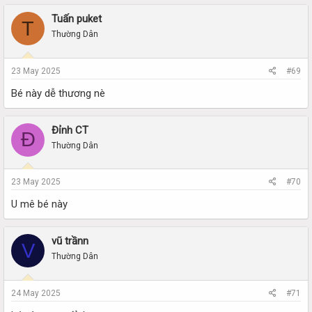
Tuấn puket
T
Thường Dân
23 May 2025
#69
Bé này dễ thương nè
Đỉnh CT
Đ
Thường Dân
23 May 2025
#70
U mê bé này
vũ trầnn
V
Thường Dân
24 May 2025
#71