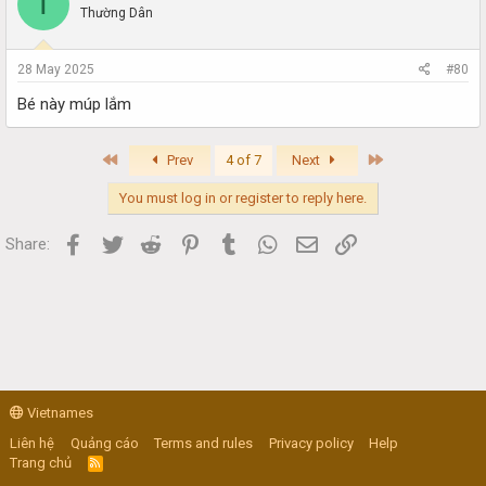
T
Thường Dân
28 May 2025
#80
Bé này múp lắm
First
Last
Prev
4 of 7
Next
You must log in or register to reply here.
Facebook
Twitter
Reddit
Pinterest
Tumblr
WhatsApp
Email
Link
Share:
Vietnames
Liên hệ
Quảng cáo
Terms and rules
Privacy policy
Help
Trang chủ
R
S