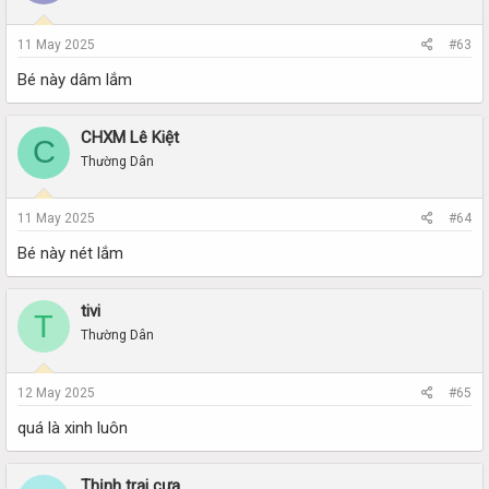
11 May 2025
#63
Bé này dâm lắm
CHXM Lê Kiệt
C
Thường Dân
11 May 2025
#64
Bé này nét lắm
tivi
T
Thường Dân
12 May 2025
#65
quá là xinh luôn
Thịnh trại cưa