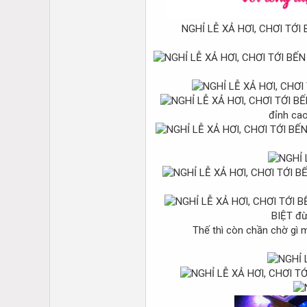
NGHỈ LỄ XẢ HƠI, CHƠI TỚI BẾN CÙNG
đỉnh cao
BIỆT đừ
Thế thì còn chần chờ gì mà kh
️