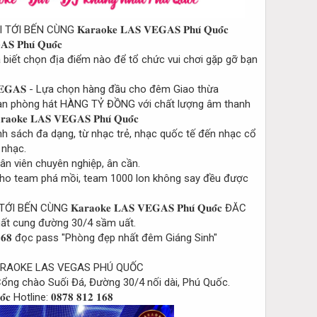
iết chọn địa điểm nào để tổ chức vui chơi gặp gỡ bạn
 𝐕𝐄𝐆𝐀𝐒 - Lựa chọn hàng đầu cho đêm Giao thừa
ian phòng hát HÀNG TỶ ĐỒNG với chất lượng âm thanh
h sách đa dạng, từ nhạc trẻ, nhạc quốc tế đến nhạc cổ
 nhạc.
n viên chuyên nghiệp, ân cần.
o team phá mồi, team 1000 lon không say đều được
ĐĂC
nhất cung đường 30/4 sầm uất.
𝟖𝟏𝟐 𝟏𝟔𝟖 đọc pass "Phòng đẹp nhất đêm Giáng Sinh"
RAOKE LAS VEGAS PHÚ QUỐC
Cổng chào Suối Đá, Đường 30/4 nối dài, Phú Quốc.
Hotline: 𝟎𝟖𝟕𝟖 𝟖𝟏𝟐 𝟏𝟔𝟖