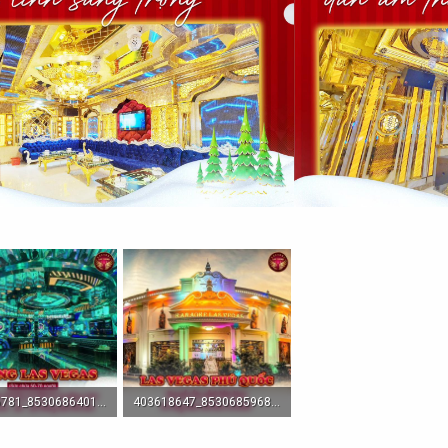
405286781_853068640156644_4102403401229087913_n-1704009238.jpg
403618647_853068596823315_8198382722892572803_n-1704009236.jpg
· Lượt xem: 168
2.9 MB · Lượt xem: 196