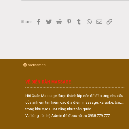
Facebook
Twitter
Reddit
Pinterest
Tumblr
WhatsApp
Email
Link
Share:
Vietnames
VỀ DIỄN ĐÀN MASSAGE
Hội Quán Massage được thành lập nên để đáp ứng nhu cầu
của anh em tìm kiếm các địa điểm massage, karaoke, bar,...
trong khu vực HCM cũng như toàn quốc.
Vui lòng liên hệ Admin để được hỗ trợ 0938.779.777