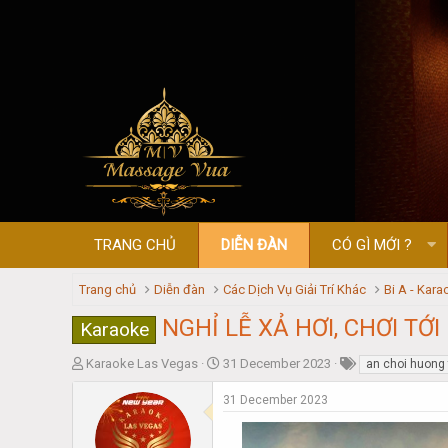
TRANG CHỦ
DIỄN ĐÀN
CÓ GÌ MỚI ?
Trang chủ
Diễn đàn
Các Dịch Vụ Giải Trí Khác
Bi A - Kara
NGHỈ LỄ XẢ HƠI, CHƠI TỚI BẾN CÙN
Karaoke
T
S
Karaoke Las Vegas
31 December 2023
an choi huong
h
t
r
a
31 December 2023
e
r
a
t