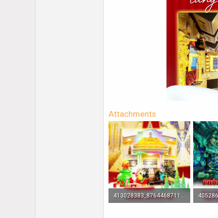
Attachments
413028383_876446871152154_860043072816685008_n-1704009241.jpg
1.2 MB · Lượt xem: 172
4.1 MB 