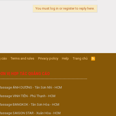
You must log in or register to reply here.
 cáo
Terms and rules
Privacy policy
Help
Trang chủ
R
S
S
ĐƠN VỊ HỢP TÁC QUẢNG CÁO
assage ÁNH DƯƠNG - Tân Sơn Nhì - HCM
assage VINH TIÊN - Phú Thạnh - HCM
assage BANGKOK - Tân Sơn Hòa - HCM
assage SAIGON STAR - Xuân Hòa - HCM