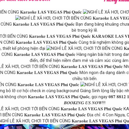
 𝐊𝐚𝐫𝐚𝐨𝐤𝐞 𝐋𝐀𝐒 𝐕𝐄𝐆𝐀𝐒 𝐏𝐡𝐮́ 𝐐𝐮𝐨̂́𝐜
Bạn đang bâng khuâng chưa b
bè trong kỳ lễ.
𝐊𝐀𝐑𝐀𝐎𝐊𝐄 𝐋𝐀𝐒
Cùng trải nghiệm không g
, thiết kế phòng hiện đại
Hàng ngàn bài hát trong dan
điển, để thể hiện niềm đam mê và cảm xúc cùng âm
Nhâ
Món ngon đa dạng dành ch
chiều tới bến.
ng bỏ lỡ cơ hội check in cùng background Giáng Sinh lộng lẫy bậc 
ông chọn 𝐊𝐚𝐫𝐚𝐨𝐤𝐞 𝐋𝐀𝐒 𝐕𝐄𝐆𝐀𝐒 𝐏𝐡𝐮́ 𝐐𝐮𝐨̂́𝐜, gọi ngay 𝟎𝟖𝟕 
𝑩𝑶𝑶𝑲𝑰𝑵𝑮 𝑼𝑺 𝑵𝑶𝑾!!!
KA
Địa chỉ: 4 Con Ngựa, 