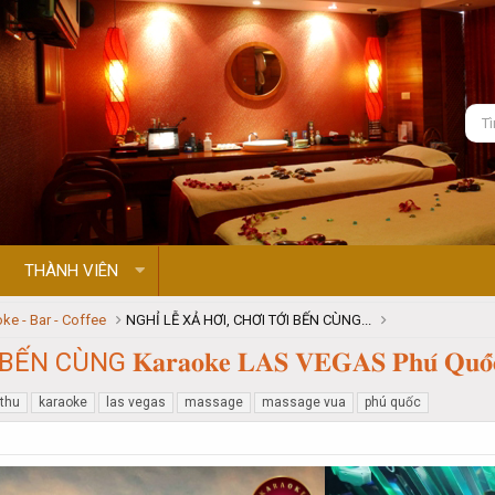
THÀNH VIÊN
oke - Bar - Coffee
NGHỈ LỄ XẢ HƠI, CHƠI TỚI BẾN CÙNG...
G 𝐊𝐚𝐫𝐚𝐨𝐤𝐞 𝐋𝐀𝐒 𝐕𝐄𝐆𝐀𝐒 𝐏𝐡𝐮́ 𝐐𝐮𝐨̂́
 thu
karaoke
las vegas
massage
massage vua
phú quốc