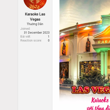
d
d
s
a
t
t
Karaoke Las
a
e
r
Vegas
t
Thường Dân
e
Joined
r
31 December 2023
Bài viết
1
Reaction score
0