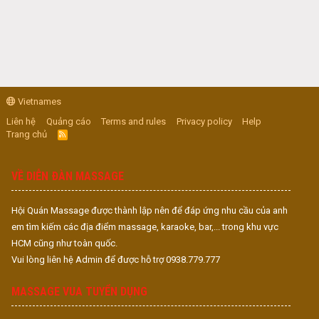
Vietnames
Liên hệ
Quảng cáo
Terms and rules
Privacy policy
Help
Trang chủ
R
S
S
VỀ DIỄN ĐÀN MASSAGE
Hội Quán Massage được thành lập nên để đáp ứng nhu cầu của anh
em tìm kiếm các địa điểm massage, karaoke, bar,... trong khu vực
HCM cũng như toàn quốc.
Vui lòng liên hệ Admin để được hỗ trợ 0938.779.777
MASSAGE VUA TUYỂN DỤNG