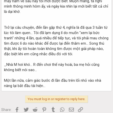
mấy năm về sau này tôi mới được biết. Muộn màng, ta nghĩ
mình thông minh hôm ấy, và ngày kia nhìn lại mới biết tất cả chỉ
là dại khờ.
Trở lại câu chuyện, đến lần gặp thứ 4, nghĩa là đã qua 3 tuần từ
lúc tôi làm quen... Tôi đã lạm dụng lí do muốn "xem lại bức
tranh" những 4 lần, quá nhiều để tiếp tục, và tôi phải mau chóng
tìm được lí do nào khác để được lại đến thăm em... Song thú
thật, khi ấy tôi hoàn toàn không tìm được một giải pháp nào,
đặc biệt khi em cũng nhắc điều đó với tôi.
_Nhà M hơi khó... R đến chơi thế này hoài, ba mẹ hỏi cũng
không biết nói sao...
Một lần nữa, cảm giác bước đi lần đầu trên lối nhỏ vào nhà
nàng lại bắt đầu tái hiện...
You must log in or register to reply here.
Facebook
Twitter
Reddit
Pinterest
Tumblr
WhatsApp
Email
Link
Share: