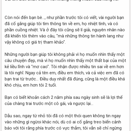
Còn nói đến bạn bè..., như phần trước tôi có viết, vài người bạn
đã cố gắng giúp tôi tìm thông tin về em, họ nhiệt tình, và có
phần cuồng nhiệt. Và ở đây tôi cũng sẽ lí giải, nguyên nhân nào
đã khiến tôi thêm vào câu, "mà những thông tin hành lang như
vậy không có giá trị tham khảo".
Những người bạn giúp tôi không phải vì họ muốn nhìn thấy một
câu chuyện đẹp, mà vì họ muốn nhìn thấy một thất bại của một
kẻ liều lĩnh và "mơ cao". Tôi nhận được nhiều tin sai về em hơn
là tôi nghĩ. Ngay cả tên em, điều em thích, và cả việc em đã có
bạn trai từ trước... Điều duy nhất đã đúng, cũng là một điều khá
khó chịu, em hơn tôi 2 tuổi.
Bạn có biết khoản cách 2 năm phía sau ngày sinh sẽ là lợi thế
của chàng trai trước một cô gái, và ngược lại...
Dẫu sao, ngay từ nhỏ tôi đã có một thói quen không tin ngay
vào những gì ngừoi khác nói, dù có ai cố gắng treo biển cảnh
báo với tôi rằng phía trước có vực thẳm, tôi vẫn sẽ chỉ ngừng