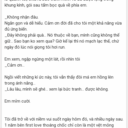
khung kính, gói sau tấm bọc quà về phía em.
_Không nhận đâu.
Ngắn gọn và dễ hiểu. Cảm ơn đời đã cho tôi một khả năng vừa
đủ ứng biến.
_Đây không phải quà... Nó thuộc về bạn, mình cũng không thể
giữ... Sao bạn ko xem qua? Giờ kể lại thì nó mạch lạc thế, chứ
ngày đó lúc nói giọng tôi hơi run.
Em xem, ngập ngừng một lát, rồi nhìn tôi
_Cảm ơn...
Ngồi viết những kí ức này, tôi vẫn thấy đôi má em hồng lên
trong ánh nắng...
_Lâu lâu, mình sẽ ghé... xem lại bức tranh... được không.
Em mỉm cười.
Tôi đã trở về với niềm vui suốt ngày hôm đó, và nhiều ngày sau.
1 năm bên first love thoáng chốc chỉ còn là một vệt mỏng