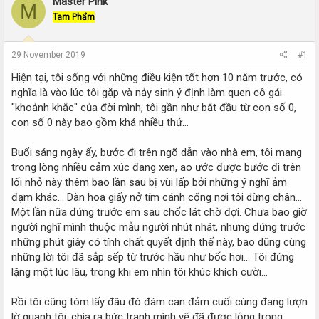
Master Pink
r
a
M
e
r
Tam Phẩm
a
t
d
d
s
a
29 November 2019
#1
t
t
Hiện tại, tôi sống với những điều kiện tốt hơn 10 năm trước, có
a
e
r
nghĩa là vào lúc tôi gặp và nảy sinh ý định làm quen cô gái
t
"khoảnh khắc" của đời mình, tôi gần như bắt đầu từ con số 0,
e
con số 0 này bao gồm khá nhiều thứ...
r
Buổi sáng ngày ấy, bước đi trên ngõ dẫn vào nhà em, tôi mang
trong lòng nhiều cảm xúc đang xen, ao ước được bước đi trên
lối nhỏ này thêm bao lần sau bị vùi lấp bởi những ý nghĩ ảm
đạm khác... Dàn hoa giấy nở tím cánh cổng nơi tôi dừng chân...
Một lần nữa đứng trước em sau chốc lát chờ đợi. Chưa bao giờ
người nghĩ mình thuộc mẫu người nhút nhát, nhưng đứng trước
những phút giây có tính chất quyết định thế này, bao dũng cùng
những lời tôi đã sắp sếp từ trước hầu như bốc hơi... Tôi đứng
lặng một lúc lâu, trong khi em nhìn tôi khúc khích cười...
Rồi tôi cũng tóm lấy đâu đó đám can đảm cuối cùng đang lượn
lờ quanh tôi, chìa ra bức tranh mình vẽ đã được lộng trong