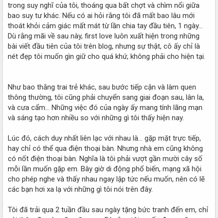
trong suy nghĩ của tôi, thoáng qua bất chợt và chìm nổi giữa
bao suy tư khác. Nếu có ai hỏi rằng tôi đã mất bao lâu mới
thoát khỏi cảm giác mất mát từ lần chia tay đầu tiên, 1 ngày...
Dù rằng mãi về sau này, first love luôn xuất hiện trong những
bài viết đầu tiên của tôi trên blog, nhưng sự thật, cô ấy chỉ là
nét đẹp tôi muốn gìn giữ cho quá khứ, không phải cho hiện tại.
Như bao thằng trai trẻ khác, sau bước tiếp cận và làm quen
thông thường, tôi cũng phải chuyển sang giai đoạn sau, lân la,
và cưa cẩm... Những việc đó của ngày ấy mang tính lãng mạn
và sáng tạo hơn nhiều so với những gì tôi thấy hiện nay.
Lúc đó, cách duy nhất liên lạc với nhau là... gặp mặt trực tiếp,
hay chỉ có thể qua điện thoại bàn. Nhưng nhà em cũng không
có nốt điện thoại bàn. Nghĩa là tôi phải vượt gần mười cây số
mỗi lần muốn gặp em. Bây giờ di động phổ biến, mạng xã hội
cho phép nghe và thấy nhau ngay lập tức nếu muốn, nên có lẽ
các bạn hơi xa lạ với những gì tôi nói trên đây.
Tôi đã trải qua 2 tuần đầu sau ngày tặng bức tranh đến em, chỉ