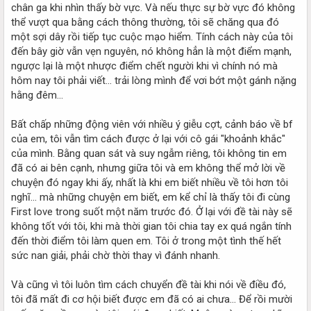
chân ga khi nhìn thấy bờ vực. Và nếu thực sự bờ vực đó không
thể vượt qua bằng cách thông thường, tôi sẽ chăng qua đó
một sợi dây rồi tiếp tục cuộc mạo hiểm. Tính cách này của tôi
đến bây giờ vẫn vẹn nguyên, nó không hẳn là một điểm mạnh,
ngược lại là một nhược điểm chết người khi vì chính nó mà
hôm nay tôi phải viết... trải lòng mình để vơi bớt một gánh nặng
hằng đêm...
Bất chấp những động viên với nhiều ý giễu cợt, cảnh báo về bf
của em, tôi vẫn tìm cách được ở lại với cô gái "khoảnh khắc"
của mình. Bằng quan sát và suy ngẫm riêng, tôi không tin em
đã có ai bên cạnh, nhưng giữa tôi và em không thể mở lời về
chuyện đó ngay khi ấy, nhất là khi em biết nhiều về tôi hơn tôi
nghĩ... mà những chuyện em biết, em kể chỉ là thấy tôi đi cùng
First love trong suốt một năm trước đó. Ở lại với đề tài này sẽ
không tốt với tôi, khi mà thời gian tôi chia tay ex quá ngắn tính
đến thời điểm tôi làm quen em. Tôi ở trong một tình thế hết
sức nan giải, phải chờ thời thay vì đánh nhanh.
Và cũng vì tôi luôn tìm cách chuyển đề tài khi nói về điều đó,
tôi đã mất đi cơ hội biết được em đã có ai chưa... Để rồi mười