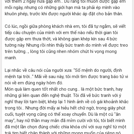
với thêm 2 ngày nữa gặp em... Dù rằng tôi muốn được gặp em
mỗi ngày, nhưng có những giới hạn mà ta phải ép mình vào
khuôn phép, trước khi được người khác áp đặt cho bản thân.
Có lúc, ngồi giữa phòng khách nhà em, tôi đã tự ngẫm, sẽ viết
tiếp câu chuyện của mình với em thế nào nếu thời gian tôi
được gặp em thưa thớt, và không gian khép kín sau 4 bức
tường này. Nhưng rồi nhìn thấy bức tranh do mình vẽ được treo
trên tường..., lòng tôi cũng nhen nhóm chút hi vọng mong
manh.
Lại nhắc về câu nói của người xưa: "Số mệnh do người, định
mệnh tại trời..." Mãi về sau này, tôi mới tìm được trang báo tử vi
nói về em đúng ngày hôm đó.
Món quà làm quen tốt nhất cho cung... là một bức tranh, hay
những gì liên quan đến nghệ thuật. Tôi đã vẽ bức tranh với ý
nghĩ thay lời tạm biệt, khép lại 1 hình ảnh về cô gái khoảnh khắc
trong tôi... Nhưng đời mấy ai hiẻu hết chữ ngờ, trong giây phút
cuối, tuyệt vọng cũng có thể xoay chuyển. Dù là một cú "ăn
may", hay nữ thần may mắn đã mỉm cười với tôi, tôi biết mình
đã một lần chọn đúng chiếc chìa khóa chỉ với suy nghĩ từ một
trái tim biết chân thành với những mong muốn của riêng nó.