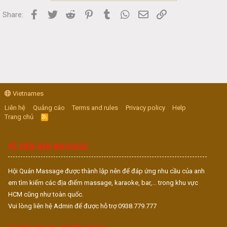
Facebook
Twitter
Reddit
Pinterest
Tumblr
WhatsApp
Email
Link
Share:
Vietnames
Liên hệ
Quảng cáo
Terms and rules
Privacy policy
Help
Trang chủ
R
S
S
VỀ DIỄN ĐÀN MASSAGE
Hội Quán Massage được thành lập nên để đáp ứng nhu cầu của anh
em tìm kiếm các địa điểm massage, karaoke, bar,... trong khu vực
HCM cũng như toàn quốc.
Vui lòng liên hệ Admin để được hỗ trợ 0938.779.777