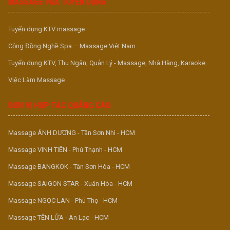
MASSAGE VUA TUYỂN DỤNG
Tuyển dụng KTV massage
Cộng Đồng Nghề Spa – Massage Việt Nam
Tuyển dụng KTV, Thu Ngân, Quản Lý - Massage, Nhà Hàng, Karaoke
Việc Làm Massage
ĐƠN VỊ HỢP TÁC QUẢNG CÁO
Massage ÁNH DƯƠNG - Tân Sơn Nhì - HCM
Massage VINH TIÊN - Phú Thạnh - HCM
Massage BANGKOK - Tân Sơn Hòa - HCM
Massage SAIGON STAR - Xuân Hòa - HCM
Massage NGỌC LAN - Phú Thọ - HCM
Massage TÊN LỬA - An Lạc - HCM