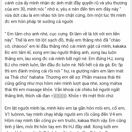
cánh cửa ấy mình nhận dc ánh mắt đầy quyến rũ và yêu thương
của em 30, mình nói " nhớ e, yêu e nên đến tìm em đây này "
vừa dứt câu là em nhào tới ôm chặt cứng, ôm một lúc thì mình
đc em hôn pháp tê sướng cả người.
" Em tắm cho anh nhé, cục cưng. Đi làm về là tới với em liền
này". Thế là em tới lột sạch đồ, thấy em thằng nhỏ đã "chào
cờ, chàooo" em kí đầu thằng nhỏ cái mình giật cả mình, kakaka.
Đc em tắm kĩ, xong em lau người thằng anh, xong lau luôn
thằng em, lau xong đc cái mình bất ngờ nè. Em đứng HJ, xong
BJ cho mình luôn, lần đầu đc luôn nè. Nổi hết cả da gà. Đc 5p
thì em đánh mông cái rồi nói " hư, ra giường nằm em làm mát
xa Thái cho" hahaha. Thương em dễ sợ. Phần massa thái thì
cũng giống như mọi hôm nên mình lượt qua nhé, xong mátxa
thái thì em masage khỏe. Vẫn khoái cái chiêu bẻ người ngắt
thằng lính, thích vãi đạn =))))))))). Khỏe r thì mệt thôi chứ.
Em lật người mình lại, mình kéo em lại gần hôn môi em, cổ em,
V1 luônnn, tay mình chạy khắp người em rồi cũng đến V4 em.
Hôm nay mình tấn công pv em trước, kakaa thích vậy. Em cũng
tinh ý lắm, môi thì hôn tay em thì HJ đầy skill. Xong lưỡi em