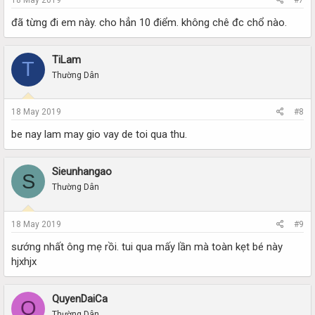
đã từng đi em này. cho hẳn 10 điểm. không chê đc chổ nào.
TiLam
T
Thường Dân
18 May 2019
#8
be nay lam may gio vay de toi qua thu.
Sieunhangao
S
Thường Dân
18 May 2019
#9
sướng nhất ông mẹ rồi. tui qua mấy lần mà toàn kẹt bé này
hjxhjx
QuyenDaiCa
Q
Thường Dân