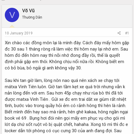
h
t
r
a
Võ Vũ
V
e
r
Thường Dân
a
t
d
d
s
a
10 January 2019
#1
t
t
a
e
Xin chào các đồng môn lại là mình đây. Cách đây mấy hôm gặp
r
đc 30 sau 1 tháng ròng rã làm việc thì hôm nay lại nhớ em. Sau
t
hôm đó đến hôm nay thì nỗi nhớ đong đầy rồi, thế là quyết
e
định phải gặp em thôi. Không chịu nổi nữa rồi. Không biết em
r
có bỏ bùa, bỏ ngải gì anh không vậy 30.
Sau khi tan giờ làm, lòng nôn nao quá nên xách xe chạy tới
mátxa Vinh Tiên luôn. Giờ tan tầm kẹt xe quá trời nhưng vẫn k
nản lòng đến với em. Sau hơn 45p chạy như rùa bò thì đã tới
được matxa Vinh Tiên . Gửi xe đc em trai dắt xe giùm rất nhiệt
tình, bước vào trong quầy hỏi ẻm có rảnh hông thì hên là rảnh.
Biết mình đến hay sao mà rảnh, hên ghê kakaa, hông ngần ngại
book vé 69 . Bụng hơi đói nên gọi mấy em phục vụ cho gói mì
lót dạ chứ sốt ruột vô bị quật chết, hahaha. Xong tô mì thì đc e
locker dẫn tới phòng có cục cưng 30 của anh đang đợi. Sau