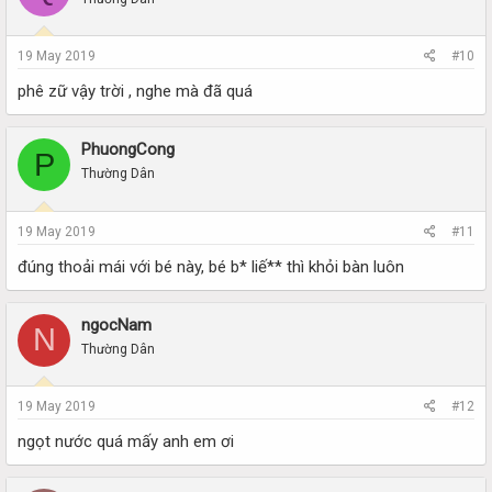
19 May 2019
#10
phê zữ vậy trời , nghe mà đã quá
PhuongCong
P
Thường Dân
19 May 2019
#11
đúng thoải mái với bé này, bé b* liế** thì khỏi bàn luôn
ngocNam
N
Thường Dân
19 May 2019
#12
ngọt nước quá mấy anh em ơi