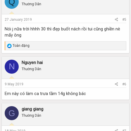
Q
Thường Dân
27 January 2019
#5
Nói j nữa trời hhhh 30 thì đẹp buốt nách rồi tui cũng ghiền nè
mấy ông
R
Toàn đặng
e
a
c
Nguyen hai
N
t
i
Thường Dân
o
n
s
9 May 2019
#6
:
Em này có làm ca trưa tầm 14g không bác
giang giang
G
Thường Dân
18 May 2019
#7