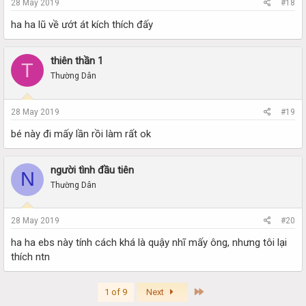
28 May 2019
#18
ha ha lũ về ướt át kích thích đấy
thiên thần 1
T
Thường Dân
28 May 2019
#19
bé này đi mấy lần rồi làm rất ok
người tình đầu tiên
N
Thường Dân
28 May 2019
#20
ha ha ebs này tính cách khá là quậy nhĩ mấy ông, nhưng tôi lại
thích ntn
Last
1 of 9
Next