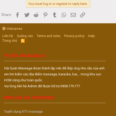
You must log in or register to reply here.
Facebook
Twitter
Reddit
Pinterest
Tumblr
WhatsApp
Email
Link
Share:
Vietnames
Liên hệ
Quảng cáo
Terms and rules
Privacy policy
Help
Trang chủ
R
S
S
VỀ DIỄN ĐÀN MASSAGE
Hội Quán Massage được thành lập nên để đáp ứng nhu cầu của anh
em tìm kiếm các địa điểm massage, karaoke, bar,... trong khu vực
HCM cũng như toàn quốc.
Vui lòng liên hệ Admin để được hỗ trợ 0938.779.777
MASSAGE VUA TUYỂN DỤNG
Tuyển dụng KTV massage