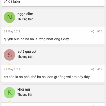
b* đã luôn
ngọc cầm
N
Thường Dân
28 May 2019
#16
quỳnh búp bê ha ha. sướng nhất ông r đấy
sơ ý quá cơ
S
Thường Dân
28 May 2019
#17
cơ bản là nó phải thế ha ha, còn gì bằng với em này đây
khói mù
K
Thường Dân