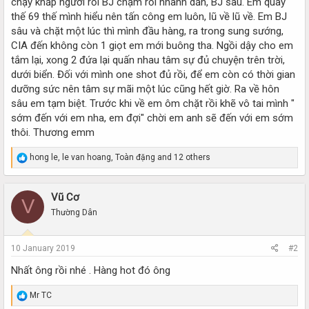
chạy khắp người rồi BJ chậm rồi nhanh dần, BJ sâu. Em quay
thế 69 thế mình hiểu nên tấn công em luôn, lũ về lũ về. Em BJ
sâu và chặt một lúc thì mình đầu hàng, ra trong sung sướng,
CIA đến không còn 1 giọt em mới buông tha. Ngồi dậy cho em
tắm lại, xong 2 đứa lại quấn nhau tâm sự đủ chuyện trên trời,
dưới biển. Đối với mình one shot đủ rồi, để em còn có thời gian
dưỡng sức nên tâm sự mãi một lúc cũng hết giờ. Ra về hôn
sâu em tạm biệt. Trước khi về em ôm chặt rồi khẽ vô tai mình "
sớm đến với em nha, em đợi" chời em anh sẽ đến với em sớm
thôi. Thương emm
R
hong le
,
le van hoang
,
Toàn đặng
and 12 others
e
a
c
Vũ Cơ
V
t
i
Thường Dân
o
n
s
10 January 2019
#2
:
Nhất ông rồi nhé . Hàng hot đó ông
R
Mr TC
e