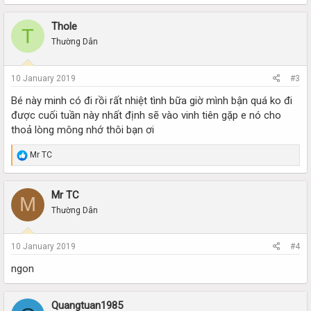
a
c
Thole
T
t
i
Thường Dân
o
n
s
10 January 2019
#3
:
Bé này minh có đi rồi rất nhiệt tình bữa giờ mình bận quá ko đi
được cuối tuần này nhất định sẽ vào vinh tiên gặp e nó cho
thoả lòng mông nhớ thôi bạn ơi
R
Mr TC
e
a
c
Mr TC
M
t
i
Thường Dân
o
n
s
10 January 2019
#4
:
ngon
Quangtuan1985