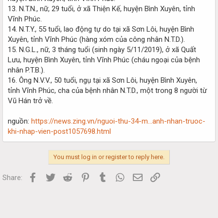
13. N.T.N., nữ, 29 tuổi, ở xã Thiện Kế, huyện Bình Xuyên, tỉnh
Vĩnh Phúc.
14. N.T.Y., 55 tuổi, lao động tự do tại xã Sơn Lôi, huyện Bình
Xuyên, tỉnh Vĩnh Phúc (hàng xóm của công nhân N.T.D.).
15. N.G.L., nữ, 3 tháng tuổi (sinh ngày 5/11/2019), ở xã Quất
Lưu, huyện Bình Xuyên, tỉnh Vĩnh Phúc (cháu ngoại của bệnh
nhân P.T.B.).
16. Ông N.V.V., 50 tuổi, ngụ tại xã Sơn Lôi, huyện Bình Xuyên,
tỉnh Vĩnh Phúc, cha của bệnh nhân N.T.D., một trong 8 người từ
Vũ Hán trở về.
nguồn:
https://news.zing.vn/nguoi-thu-34-m...anh-nhan-truoc-
khi-nhap-vien-post1057698.html
You must log in or register to reply here.
Facebook
Twitter
Reddit
Pinterest
Tumblr
WhatsApp
Email
Link
Share: