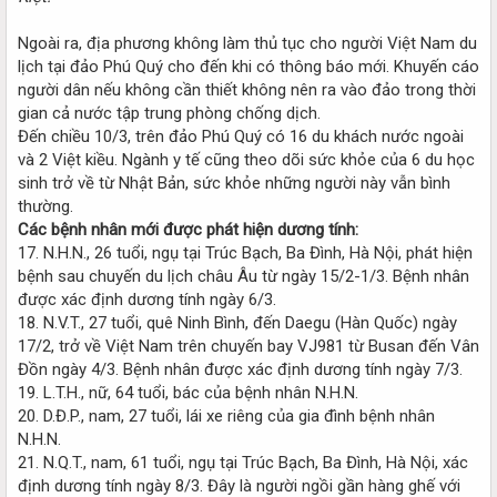
Ngoài ra, địa phương không làm thủ tục cho người Việt Nam du
lịch tại đảo Phú Quý cho đến khi có thông báo mới. Khuyến cáo
người dân nếu không cần thiết không nên ra vào đảo trong thời
gian cả nước tập trung phòng chống dịch.
Đến chiều 10/3, trên đảo Phú Quý có 16 du khách nước ngoài
và 2 Việt kiều. Ngành y tế cũng theo dõi sức khỏe của 6 du học
sinh trở về từ Nhật Bản, sức khỏe những người này vẫn bình
thường.
Các bệnh nhân mới được phát hiện dương tính:
17. N.H.N., 26 tuổi, ngụ tại Trúc Bạch, Ba Đình, Hà Nội, phát hiện
bệnh sau chuyến du lịch châu Âu từ ngày 15/2-1/3. Bệnh nhân
được xác định dương tính ngày 6/3.
18. N.V.T., 27 tuổi, quê Ninh Bình, đến Daegu (Hàn Quốc) ngày
17/2, trở về Việt Nam trên chuyến bay VJ981 từ Busan đến Vân
Đồn ngày 4/3. Bệnh nhân được xác định dương tính ngày 7/3.
19. L.T.H., nữ, 64 tuổi, bác của bệnh nhân N.H.N.
20. D.Đ.P., nam, 27 tuổi, lái xe riêng của gia đình bệnh nhân
N.H.N.
21. N.Q.T., nam, 61 tuổi, ngụ tại Trúc Bạch, Ba Đình, Hà Nội, xác
định dương tính ngày 8/3. Đây là người ngồi gần hàng ghế với