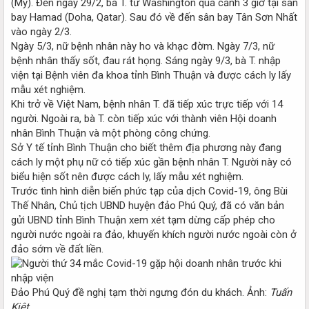
(Mỹ). Đến ngày 29/2, bà T. từ Washington quá cảnh 3 giờ tại sân
bay Hamad (Doha, Qatar). Sau đó về đến sân bay Tân Sơn Nhất
vào ngày 2/3.
Ngày 5/3, nữ bệnh nhân này ho và khạc đờm. Ngày 7/3, nữ
bệnh nhân thấy sốt, đau rát họng. Sáng ngày 9/3, bà T. nhập
viện tại Bệnh viên đa khoa tỉnh Bình Thuận và được cách ly lấy
mẫu xét nghiệm.
Khi trở về Việt Nam, bệnh nhân T. đã tiếp xúc trực tiếp với 14
người. Ngoài ra, bà T. còn tiếp xúc với thành viên Hội doanh
nhân Bình Thuận và một phòng công chứng.
Sở Y tế tỉnh Bình Thuận cho biết thêm địa phương này đang
cách ly một phụ nữ có tiếp xúc gần bệnh nhân T. Người này có
biểu hiện sốt nên được cách ly, lấy mẫu xét nghiệm.
Trước tình hình diễn biến phức tạp của dịch Covid-19, ông Bùi
Thế Nhân, Chủ tịch UBND huyện đảo Phú Quý, đã có văn bản
gửi UBND tỉnh Bình Thuận xem xét tạm dừng cấp phép cho
người nước ngoài ra đảo, khuyến khích người nước ngoài còn ở
đảo sớm về đất liền.
Đảo Phú Quý đề nghị tạm thời ngưng đón du khách. Ảnh:
Tuấn
Kiệt.