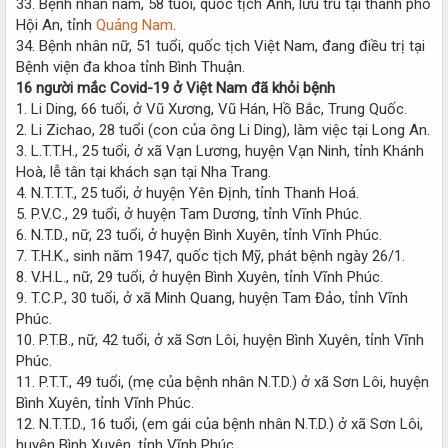
33. Bệnh nhân nam, 58 tuổi, quốc tịch Anh, lưu trú tại thành phố
Hội An, tỉnh
Quảng Nam
.
34. Bệnh nhân nữ, 51 tuổi, quốc tịch Việt Nam, đang điều trị tại
Bệnh viện đa khoa tỉnh Bình Thuận.
16 người mắc Covid-19 ở Việt Nam đã khỏi bệnh
1. Li Ding, 66 tuổi, ở Vũ Xương, Vũ Hán, Hồ Bắc, Trung Quốc.
2. Li Zichao, 28 tuổi (con của ông Li Ding), làm việc tại Long An.
3. L.T.T.H., 25 tuổi, ở xã Vạn Lương, huyện Vạn Ninh, tỉnh Khánh
Hoà, lễ tân tại khách sạn tại Nha Trang.
4. N.T.T.T., 25 tuổi, ở huyện Yên Định, tỉnh Thanh Hoá.
5. P.V.C., 29 tuổi, ở huyện Tam Dương, tỉnh Vĩnh Phúc.
6. N.T.D., nữ, 23 tuổi, ở huyện Bình Xuyên, tỉnh Vĩnh Phúc.
7. T.H.K., sinh năm 1947, quốc tịch Mỹ, phát bệnh ngày 26/1.
8. V.H.L., nữ, 29 tuổi, ở huyện Bình Xuyên, tỉnh Vĩnh Phúc.
9. T.C.P., 30 tuổi, ở xã Minh Quang, huyện Tam Đảo, tỉnh Vĩnh
Phúc.
10. P.T.B., nữ, 42 tuổi, ở xã Sơn Lôi, huyện Bình Xuyên, tỉnh Vĩnh
Phúc.
11. P.T.T., 49 tuổi, (mẹ của bệnh nhân N.T.D.) ở xã Sơn Lôi, huyện
Bình Xuyên, tỉnh Vĩnh Phúc.
12. N.T.T.D., 16 tuổi, (em gái của bệnh nhân N.T.D.) ở xã Sơn Lôi,
huyện Bình Xuyên, tỉnh Vĩnh Phúc.