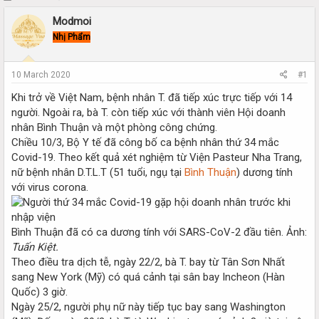
h
t
Modmoi
r
a
e
r
Nhị Phẩm
a
t
d
d
s
a
10 March 2020
#1
t
t
Khi trở về Việt Nam, bệnh nhân T. đã tiếp xúc trực tiếp với 14
a
e
r
người. Ngoài ra, bà T. còn tiếp xúc với thành viên Hội doanh
t
nhân Bình Thuận và một phòng công chứng.
e
Chiều 10/3, Bộ Y tế đã công bố ca bệnh nhân thứ 34 mắc
r
Covid-19. Theo kết quả xét nghiệm từ Viện Pasteur Nha Trang,
nữ bệnh nhân D.T.L.T (51 tuổi, ngụ tại
Bình Thuận
) dương tính
với virus corona.
Bình Thuận đã có ca dương tính với SARS-CoV-2 đầu tiên. Ảnh:
Tuấn Kiệt.
Theo điều tra dịch tễ, ngày 22/2, bà T. bay từ Tân Sơn Nhất
sang New York (Mỹ) có quá cảnh tại sân bay Incheon (Hàn
Quốc) 3 giờ.
Ngày 25/2, người phụ nữ này tiếp tục bay sang Washington