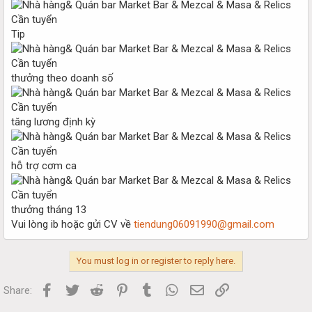
Tip
thưởng theo doanh số
tăng lương định kỳ
hỗ trợ cơm ca
thưởng tháng 13
Vui lòng ib hoặc gửi CV về
tiendung06091990@gmail.com
You must log in or register to reply here.
Facebook
Twitter
Reddit
Pinterest
Tumblr
WhatsApp
Email
Link
Share: