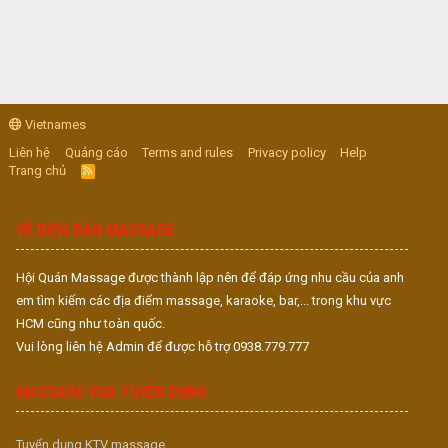
Vietnames
Liên hệ
Quảng cáo
Terms and rules
Privacy policy
Help
Trang chủ
R
S
S
VỀ DIỄN ĐÀN MASSAGE
Hội Quán Massage được thành lập nên để đáp ứng nhu cầu của anh
em tìm kiếm các địa điểm massage, karaoke, bar,... trong khu vực
HCM cũng như toàn quốc.
Vui lòng liên hệ Admin để được hỗ trợ 0938.779.777
MASSAGE VUA TUYỂN DỤNG
Tuyển dụng KTV massage