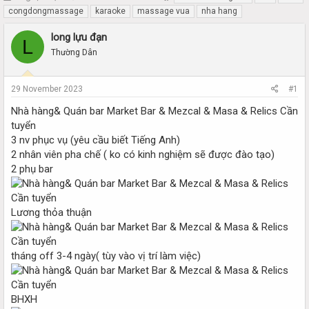
h
t
congdongmassage
karaoke
massage vua
nha hang
r
a
e
r
long lựu đạn
L
a
t
Thường Dân
d
d
s
a
t
t
29 November 2023
#1
a
e
r
Nhà hàng& Quán bar Market Bar & Mezcal & Masa & Relics Cần
t
tuyển
e
3 nv phục vụ (yêu cầu biết Tiếng Anh)
r
2 nhân viên pha chế ( ko có kinh nghiệm sẽ được đào tạo)
2 phụ bar
Lương thỏa thuận
tháng off 3-4 ngày( tùy vào vị trí làm việc)
BHXH