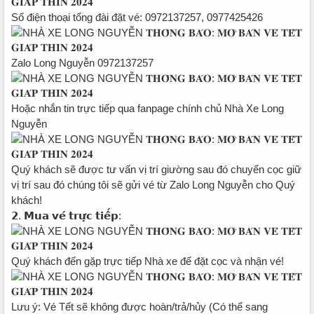
Số điện thoại tổng đài đặt vé: 0972137257, 0977425426
Zalo Long Nguyễn 0972137257
Hoặc nhắn tin trực tiếp qua fanpage chính chủ Nhà Xe Long
Nguyễn
Quý khách sẽ được tư vấn vị trí giường sau đó chuyển cọc giữ
vị trí sau đó chúng tôi sẽ gửi vé từ Zalo Long Nguyễn cho Quý
khách!
𝟮. 𝗠𝘂𝗮 𝘃𝗲́ 𝘁𝗿𝘂̛̣𝗰 𝘁𝗶𝗲̂́𝗽:
Quý khách đến gặp trực tiếp Nhà xe để đặt cọc và nhận vé!
Lưu ý: Vé Tết sẽ không được hoàn/trả/hủy (Có thể sang