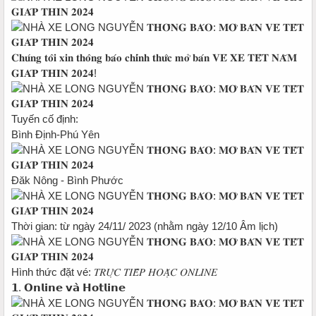
𝐂𝐡𝐮́𝐧𝐠 𝐭𝐨̂𝐢 𝐱𝐢𝐧 𝐭𝐡𝐨̂𝐧𝐠 𝐛𝐚́𝐨 𝐜𝐡𝐢́𝐧𝐡 𝐭𝐡𝐮̛́𝐜 𝐦𝐨̛̉ 𝐛𝐚́𝐧 𝐕𝐄́ 𝐗𝐄 𝐓𝐄̂́𝐓 𝐍𝐀̆𝐌
𝐆𝐈𝐀́𝐏 𝐓𝐇𝐈̀𝐍 𝟐𝟎𝟐𝟒!
Tuyến cố định:
Bình Định-Phú Yên
Đăk Nông - Bình Phước
Thời gian: từ ngày 24/11/ 2023 (nhằm ngày 12/10 Âm lịch)
Hình thức đặt vé: 𝑇𝑅𝑈̛̣𝐶 𝑇𝐼𝐸̂́𝑃 𝐻𝑂𝐴̣̆𝐶 𝑂𝑁𝐿𝐼𝑁𝐸
𝟭. 𝗢𝗻𝗹𝗶𝗻𝗲 𝘃𝗮̀ 𝗛𝗼𝘁𝗹𝗶𝗻𝗲