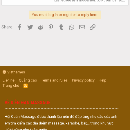
Last edited by a moderator:
30 November 2023
You must log in or register to reply here.
Facebook
Twitter
Reddit
Pinterest
Tumblr
WhatsApp
Email
Link
Share:
Vietnames
Liên hệ
Quảng cáo
Terms and rules
Privacy policy
Help
Trang chủ
R
S
S
VỀ DIỄN ĐÀN MASSAGE
Hội Quán Massage được thành lập nên để đáp ứng nhu cầu của anh
em tìm kiếm các địa điểm massage, karaoke, bar,... trong khu vực
HCM cũng như toàn quốc.