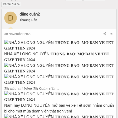
h
t
vé xe giá rẻ
r
a
e
r
đăng quân2
Đ
a
t
Thường Dân
d
d
s
a
t
t
30 November 2023
#1
a
e
r
t
e
NHÀ XE LONG NGUYỄN 𝐓𝐇𝐎̂𝐍𝐆 𝐁𝐀́𝐎: 𝐌𝐎̛̉ 𝐁𝐀́𝐍 𝐕𝐄́ 𝐓𝐄̂́𝐓
r
𝐆𝐈𝐀́𝐏 𝐓𝐇𝐈̀𝐍 𝟐𝟎𝟐𝟒
𝑇𝑒̂́𝑡 𝑛𝑎̀𝑜 𝑣𝑢𝑖 𝑏𝑎̆̀𝑛𝑔 𝑇𝑒̂́𝑡 đ𝑜𝑎̀𝑛 𝑣𝑖𝑒̂𝑛...
Năm nay LONG NGUYỄN mở bán vé xe Tết sớm nhằm chuẩn
bị cho một mùa đoàn viên thật trọn vẹn!