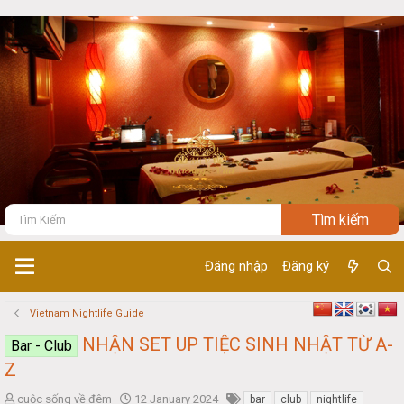
Đăng nhập
Đăng ký
Vietnam Nightlife Guide
NHẬN SET UP TIỆC SINH NHẬT TỪ A-
Bar - Club
Z
T
S
cuộc sống về đêm
12 January 2024
bar
club
nightlife