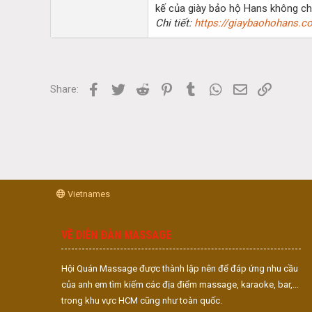
kế của giày bảo hộ Hans không ch
Chi tiết:
https://giaybaohohans.c
Facebook
Twitter
Reddit
Pinterest
Tumblr
WhatsApp
Email
Link
Share:
Vietnames
VỀ DIỄN ĐÀN MASSAGE
Hội Quán Massage được thành lập nên để đáp ứng nhu cầu
của anh em tìm kiếm các địa điểm massage, karaoke, bar,...
trong khu vực HCM cũng như toàn quốc.