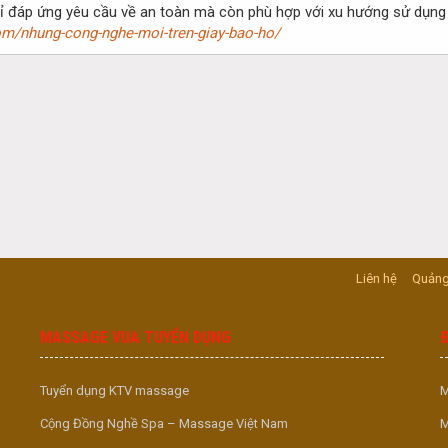
ỉ đáp ứng yêu cầu về an toàn mà còn phù hợp với xu hướng sử dụng g
om/nhung-cong-nghe-moi-tren-giay-bao-ho/
Liên hệ
Quảng
MASSAGE VUA TUYỂN DỤNG
Tuyển dụng KTV massage
M
Cộng Đồng Nghề Spa – Massage Việt Nam
M