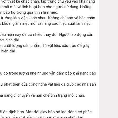
 với thiết kế chắc chắn, tập trung chủ yếu vào khả năng
 thoải mái và linh hoạt hơn cho người sử dụng. Những
 bảo hộ trong quá trình làm việc.
i trường làm việc khác nhau. Không chỉ bảo vệ bàn chân
c khỏe, giảm mệt mỏi và nâng cao hiệu suất làm việc.
cầu hiện nay đã có nhiều thay đổi. Người lao động cần
ời gian dài.
n chất lượng sản phẩm. Từ vật liệu, cấu trúc đế giày
hiện đại.
liệu có trọng lượng nhẹ nhưng vẫn đảm bảo khả năng bảo
ự phát triển của công nghệ vật liệu đã giúp các nhà sản
ả năng di chuyển và hạn chế tình trạng mỏi chân.
đi ổn định hơn. Một đôi giày bảo hộ lao động có phần
 bề mặt ẩm ướt, dầu nhớt hoặc địa hình phức tạp.