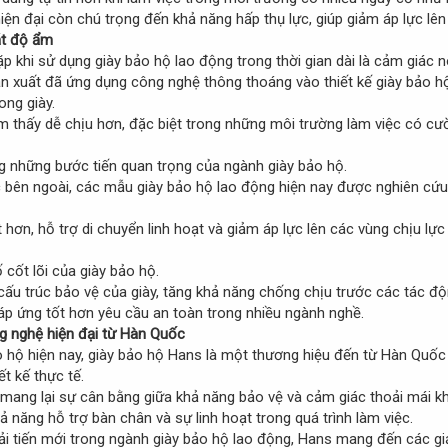
iện đại còn chú trọng đến khả năng hấp thụ lực, giúp giảm áp lực lên 
át độ ẩm
 khi sử dụng giày bảo hộ lao động trong thời gian dài là cảm giác n
n xuất đã ứng dụng công nghệ thông thoáng vào thiết kế giày bảo hộ
ong giày.
m thấy dễ chịu hơn, đặc biệt trong những môi trường làm việc có cư
ng những bước tiến quan trọng của ngành giày bảo hộ.
ức bên ngoài, các mẫu giày bảo hộ lao động hiện nay được nghiên cứ
hơn, hỗ trợ di chuyển linh hoạt và giảm áp lực lên các vùng chịu lực k
 cốt lõi của giày bảo hộ.
cấu trúc bảo vệ của giày, tăng khả năng chống chịu trước các tác độ
áp ứng tốt hơn yêu cầu an toàn trong nhiều ngành nghề.
g nghệ hiện đại từ Hàn Quốc
o hộ hiện nay, giày bảo hộ Hans là một thương hiệu đến từ Hàn Quố
ết kế thực tế.
mang lại sự cân bằng giữa khả năng bảo vệ và cảm giác thoải mái kh
ả năng hỗ trợ bàn chân và sự linh hoạt trong quá trình làm việc.
 tiến mới trong ngành giày bảo hộ lao động, Hans mang đến các giả