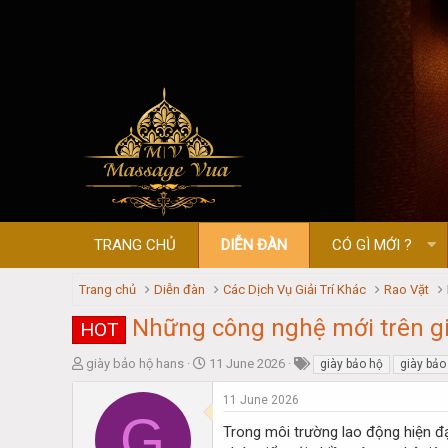
TRANG CHỦ
DIỄN ĐÀN
CÓ GÌ MỚI ?
Trang chủ
Diễn đàn
Các Dịch Vụ Giải Trí Khác
Rao Vặt
Những công nghệ mới trên g
HOT
T
S
giày bảo hộ hans
11 June 2026
giày bảo hộ
giày bảo
h
t
r
a
11 June 2026
G
e
r
Trong môi trường lao động hiện đ
a
t