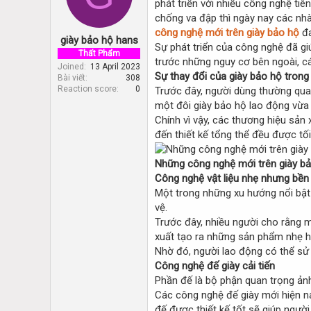
phát triển với nhiều công nghệ tiê
d
d
s
a
chống va đập thì ngày nay các nhà
t
t
công nghệ mới trên giày bảo hộ
đa
giày bảo hộ hans
a
e
Sự phát triển của công nghệ đã gi
r
Thất Phẩm
trước những nguy cơ bên ngoài, cá
t
Joined
13 April 2023
Sự thay đổi của giày bảo hộ trong 
Bài viết
308
e
Reaction score
0
Trước đây, người dùng thường quan
r
một đôi giày bảo hộ lao động vừa 
Chính vì vậy, các thương hiệu sản 
đến thiết kế tổng thể đều được tố
Những công nghệ mới trên giày bả
Công nghệ vật liệu nhẹ nhưng bền
Một trong những xu hướng nổi bật 
vệ.
Trước đây, nhiều người cho rằng m
xuất tạo ra những sản phẩm nhẹ hơ
Nhờ đó, người lao động có thể sử 
Công nghệ đế giày cải tiến
Phần đế là bộ phận quan trọng ảnh
Các công nghệ đế giày mới hiện na
đế được thiết kế tốt sẽ giúp ngườ