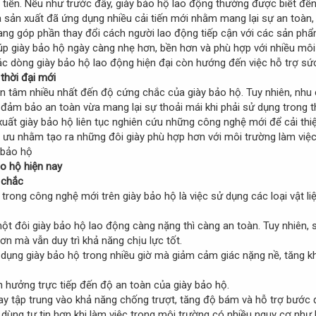
n tiến. Nếu như trước đây, giày bảo hộ lao động thường được biết đến
 sản xuất đã ứng dụng nhiều cải tiến mới nhằm mang lại sự an toàn,
ng góp phần thay đổi cách người lao động tiếp cận với các sản phẩm
úp giày bảo hộ ngày càng nhẹ hơn, bền hơn và phù hợp với nhiều mô
c dòng giày bảo hộ lao động hiện đại còn hướng đến việc hỗ trợ sứ
thời đại mới
 tâm nhiều nhất đến độ cứng chắc của giày bảo hộ. Tuy nhiên, nhu 
đảm bảo an toàn vừa mang lại sự thoải mái khi phải sử dụng trong th
xuất giày bảo hộ liên tục nghiên cứu những công nghệ mới để cải thiệ
i ưu nhằm tạo ra những đôi giày phù hợp hơn với môi trường làm việc 
o hộ hiện nay
 chắc
trong công nghệ mới trên giày bảo hộ là việc sử dụng các loại vật 
ột đôi giày bảo hộ lao động càng nặng thì càng an toàn. Tuy nhiên, s
n mà vẫn duy trì khả năng chịu lực tốt.
dụng giày bảo hộ trong nhiều giờ mà giảm cảm giác nặng nề, tăng kh
 hưởng trực tiếp đến độ an toàn của giày bảo hộ.
y tập trung vào khả năng chống trượt, tăng độ bám và hỗ trợ bước 
i dùng tự tin hơn khi làm việc trong môi trường có nhiều nguy cơ như