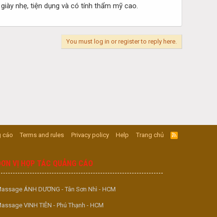
iày nhẹ, tiện dụng và có tính thẩm mỹ cao.
You must log in or register to reply here.
 cáo
Terms and rules
Privacy policy
Help
Trang chủ
R
S
S
ĐƠN VỊ HỢP TÁC QUẢNG CÁO
assage ÁNH DƯƠNG - Tân Sơn Nhì - HCM
assage VINH TIÊN - Phú Thạnh - HCM