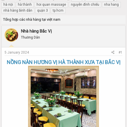
h
t
hà nội
hà thành
hoi quan massage
nguyễn đình chiểu
nha hang
r
a
nhà hàng bình dân
quận 3
tp.hcm
e
r
a
t
Tổng hợp các nhà hàng tại việt nam
d
d
s
a
Nhà hàng Bắc Vị
t
t
Thường Dân
a
e
r
t
5 January 2024
#1
e
r
NỒNG NÀN HƯƠNG VỊ HÀ THÀNH XƯA TẠI BẮC VỊ