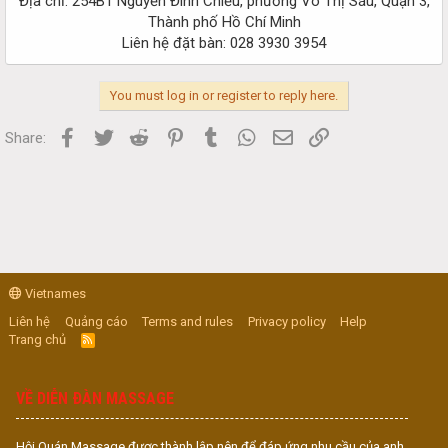
Địa chỉ: 254B1 Nguyễn Đình Chiểu, phường Võ Thị Sáu, Quận 3,
Thành phố Hồ Chí Minh
Liên hệ đặt bàn: 028 3930 3954​
You must log in or register to reply here.
Facebook
Twitter
Reddit
Pinterest
Tumblr
WhatsApp
Email
Link
Share:
Vietnames
Liên hệ
Quảng cáo
Terms and rules
Privacy policy
Help
Trang chủ
R
S
S
VỀ DIỄN ĐÀN MASSAGE
Hội Quán Massage được thành lập nên để đáp ứng nhu cầu của anh