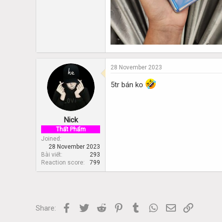
28 November 2023
5tr bán ko
Nick
Thất Phẩm
Joined
28 November 2023
Bài viết
293
Reaction score
799
Facebook
Twitter
Reddit
Pinterest
Tumblr
WhatsApp
Email
Link
Share: