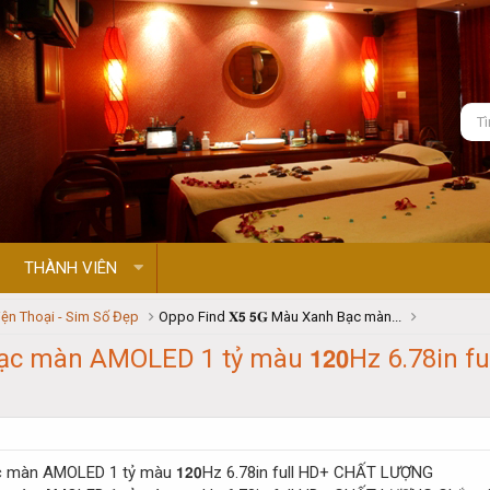
THÀNH VIÊN
ện Thoại - Sim Số Đẹp
Oppo Find 𝐗𝟱 𝟱𝐆 Màu Xanh Bạc màn...
 Bạc màn AMOLED 1 tỷ màu 𝟭𝟮𝟬Hz 6.78in