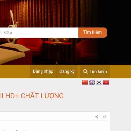
Đăng nhập
Đăng ký
Tìm kiếm
 full HD+ CHẤT LƯỢNG
#1