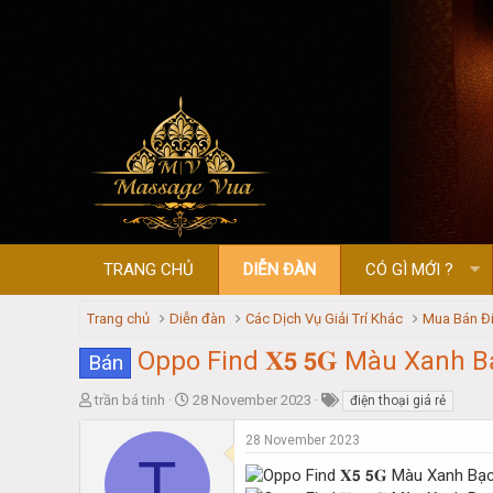
TRANG CHỦ
DIỄN ĐÀN
CÓ GÌ MỚI ?
Trang chủ
Diễn đàn
Các Dịch Vụ Giải Trí Khác
Mua Bán Đi
Oppo Find 𝐗𝟱 𝟱𝐆 Màu Xanh
Bán
T
S
trần bá tinh
28 November 2023
điện thoại giá rẻ
h
t
r
a
28 November 2023
T
e
r
a
t