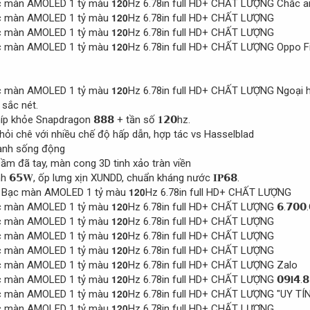
Chắc ai
Oppo Fi
Ngoại h
 sắc nét.
íp khỏe Snapdragon 𝟴𝟴𝟴 + tần số 𝟏𝟮𝟬hz.
ỏi chê với nhiều chế độ hấp dẫn, hợp tác vs Hasselblad
hanh sống động
 cầm đã tay, màn cong 3D tinh xảo tràn viền
nh 𝟲𝟱𝐖, ốp lưng xịn XUNDD, chuẩn kháng nước 𝐈𝐏𝟲𝟴.
𝟲.𝟳𝟬𝟬.
Zalo
𝟬𝟵𝐥𝟰.𝟴
"UY TÍ