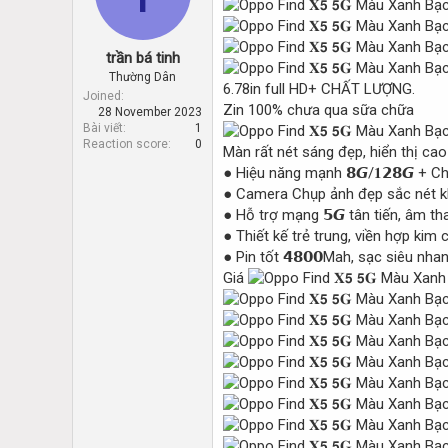
d
d
s
a
t
t
trần bá tinh
a
e
r
Thường Dân
6.78in full HD+ CHẤT LƯỢNG.
t
Joined
Zin 100% chưa qua sữa chữa
28 November 2023
e
Bài viết
1
r
Reaction score
0
Màn rất nét sáng đẹp, hiển thị cao
● Hiệu năng mạnh 𝟴𝙂/𝟏𝟮𝟴𝙂 + Ch
● Camera Chụp ảnh đẹp sắc nét kh
● Hỗ trợ mạng 𝟱𝙂 tân tiến, âm t
● Thiết kế trẻ trung, viền hợp kim
● Pin tốt 𝟰𝟴𝟬𝟬Mah, sạc siêu nha
Giá