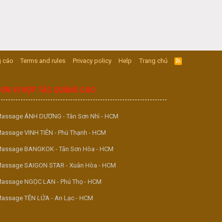
 cáo
Terms and rules
Privacy policy
Help
Trang chủ
R
S
S
ĐƠN VỊ HỢP TÁC QUẢNG CÁO
assage ÁNH DƯƠNG - Tân Sơn Nhì - HCM
assage VINH TIÊN - Phú Thạnh - HCM
assage BANGKOK - Tân Sơn Hòa - HCM
assage SAIGON STAR - Xuân Hòa - HCM
assage NGỌC LAN - Phú Thọ - HCM
assage TÊN LỬA - An Lạc - HCM