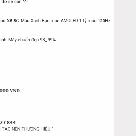
 đó sẽ cần ^^!
nd 𝐗𝟱 𝟱𝐆 Màu Xanh Bạc màn AMOLED 1 tỷ màu 𝟭𝟮𝟬Hz
ình: Máy chuẩn đẹp 98_99%
𝟬𝟬𝟬 𝐕𝐍𝐃
𝟮𝟳.𝟴𝟰𝟰
N TẠO NÊN THƯƠNG HIỆU "