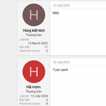
d
d
s
a
13 July 2024
H
t
t
Mêli
a
e
r
t
e
Hùng biệt kích
r
Thường Dân
Joined
15 March 2022
Bài viết
11
Reaction score
0
13 July 2024
H
Tươi xanh
Hải móm.
Thường Dân
Joined
13 July 2024
Bài viết
2
Reaction score
0