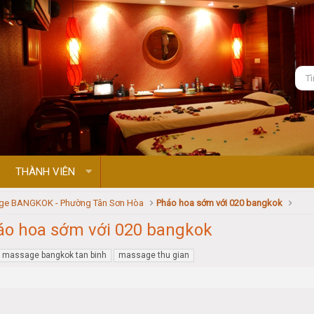
THÀNH VIÊN
ge BANGKOK - Phường Tân Sơn Hòa
Pháo hoa sớm với 020 bangkok
áo hoa sớm với 020 bangkok
massage bangkok tan binh
massage thu gian