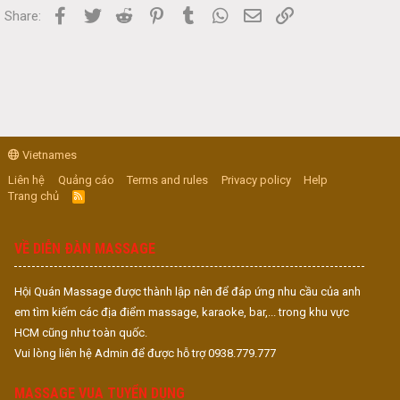
Facebook
Twitter
Reddit
Pinterest
Tumblr
WhatsApp
Email
Link
Share:
Vietnames
Liên hệ
Quảng cáo
Terms and rules
Privacy policy
Help
Trang chủ
R
S
S
VỀ DIỄN ĐÀN MASSAGE
Hội Quán Massage được thành lập nên để đáp ứng nhu cầu của anh
em tìm kiếm các địa điểm massage, karaoke, bar,... trong khu vực
HCM cũng như toàn quốc.
Vui lòng liên hệ Admin để được hỗ trợ 0938.779.777
MASSAGE VUA TUYỂN DỤNG