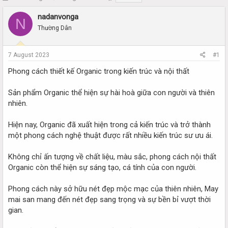
h
t
r
a
nadanvonga
N
e
r
Thường Dân
a
t
d
d
s
a
7 August 2023
#1
t
t
a
e
Phong cách thiết kế Organic trong kiến trúc và nội thất
r
t
Sản phẩm Organic thể hiện sự hài hoà giữa con người và thiên
e
nhiên.
r
Hiện nay, Organic đã xuất hiện trong cả kiến trúc và trở thành
một phong cách nghệ thuật được rất nhiều kiến trúc sư ưu ái.
Không chỉ ấn tượng về chất liệu, màu sắc, phong cách nội thất
Organic còn thể hiện sự sáng tạo, cá tính của con người.
Phong cách này sở hữu nét đẹp mộc mạc của thiên nhiên, May
mai san mang đến nét đẹp sang trọng và sự bền bỉ vượt thời
gian.