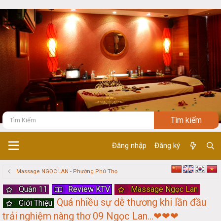
Đăng nhập
Đăng ký
Massage NGỌC LAN - Phường Phú Thọ
Quận 11
Review KTV
Massage Ngọc Lan
Quá nhiều sự dễ thương khi lần đầu
Giới Thiệu
trải nghiệm nàng thơ 09 Ngọc Lan...❤❤❤