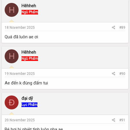
Hêhheh
H
Ngũ Phẩm
18 November 2025
#89
Quá đã luôn ae ơi
Hêhheh
H
Ngũ Phẩm
19 November 2025
#90
Ae đến k đúng đấm tui
đại dỹ
Đ
Lục Phẩm
20 November 2025
#91
Bé hơi bị nhiệt tình luôn nha ae