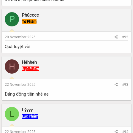
Phúcccc
P
Tứ Phẩm
20 November 2025
#92
Quá tuyệt vời
Hêhheh
H
Ngũ Phẩm
22 November 2025
#93
Đáng đồng tiền nhé ae
Lỳyyy
L
Lục Phẩm
22 November 2025
#94