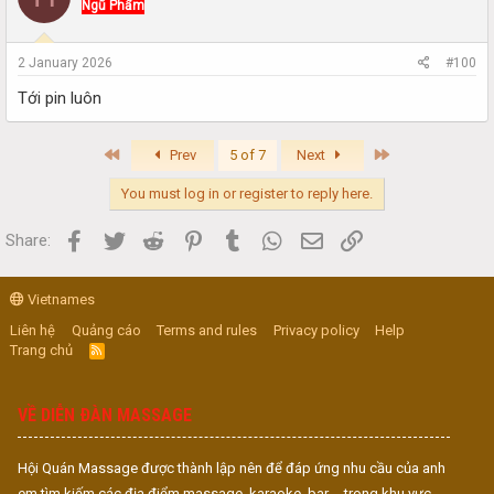
Ngũ Phẩm
2 January 2026
#100
Tới pin luôn
First
Last
Prev
5 of 7
Next
You must log in or register to reply here.
Facebook
Twitter
Reddit
Pinterest
Tumblr
WhatsApp
Email
Link
Share:
Vietnames
Liên hệ
Quảng cáo
Terms and rules
Privacy policy
Help
Trang chủ
R
S
S
VỀ DIỄN ĐÀN MASSAGE
Hội Quán Massage được thành lập nên để đáp ứng nhu cầu của anh
em tìm kiếm các địa điểm massage, karaoke, bar,... trong khu vực