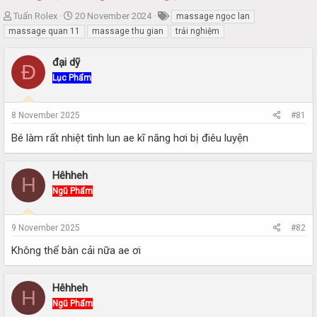
T
S
Tuấn Rolex
20 November 2024
massage ngọc lan
h
t
massage quan 11
massage thu gian
trải nghiệm
r
a
e
r
đại dỹ
Đ
a
t
Lục Phẩm
d
d
s
a
t
t
8 November 2025
#81
a
e
r
Bé làm rất nhiệt tình lun ae kĩ năng hơi bị điêu luyện
t
e
r
Hêhheh
H
Ngũ Phẩm
9 November 2025
#82
Không thể bàn cải nữa ae ơi
Hêhheh
H
Ngũ Phẩm