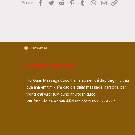
Facebook
Twitter
Reddit
Pinterest
Tumblr
WhatsApp
Email
Link
Share:
Vietnames
VỀ DIỄN ĐÀN MASSAGE
Hội Quán Massage được thành lập nên để đáp ứng nhu cầu
của anh em tìm kiếm các địa điểm massage, karaoke, bar,...
trong khu vực HCM cũng như toàn quốc.
Vui lòng liên hệ Admin để được hỗ trợ 0938.779.777