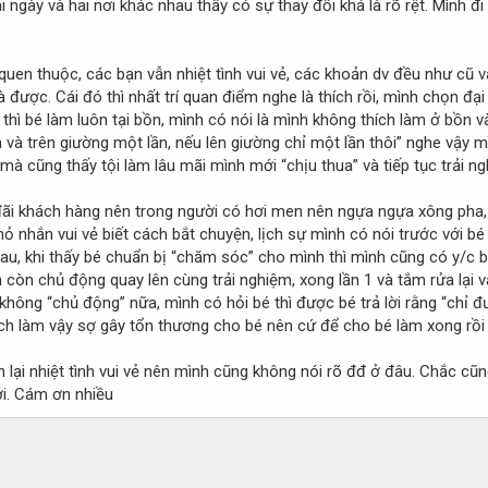
i ngày và hai nơi khác nhau thấy có sự thay đổi khá là rõ rệt. Mình đ
 quen thuộc, các bạn vẫn nhiệt tình vui vẻ, các khoản dv đều như cũ 
được. Cái đó thì nhất trí quan điểm nghe là thích rồi, mình chọn đại 
 thì bé làm luôn tại bồn, mình có nói là mình không thích làm ở bồn 
ần và trên giường một lần, nếu lên giường chỉ một lần thôi” nghe vậy
 mà cũng thấy tội làm lâu mãi mình mới “chịu thua” và tiếp tục trải 
i đãi khách hàng nên trong người có hơi men nên ngựa ngựa xông pha
 nhắn vui vẻ biết cách bắt chuyện, lịch sự mình có nói trước với bé 
au, khi thấy bé chuẩn bị “chăm sóc” cho mình thì mình cũng có y/c bé
còn chủ động quay lên cùng trải nghiệm, xong lần 1 và tắm rửa lại v
không “chủ động” nữa, mình có hỏi bé thì được bé trả lời rằng “chỉ đ
ch làm vậy sợ gây tổn thương cho bé nên cứ để cho bé làm xong rồi t
 lại nhiệt tình vui vẻ nên mình cũng không nói rõ đđ ở đâu. Chắc cũng
ới. Cám ơn nhiều