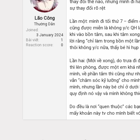
thay đổi thế nào, nhưng mình đi ha
d
d
s
a
sự thay đổi rõ rệt
t
t
Lão Công
a
e
Lần một: mình đi tối thứ 7 – điểm
r
Thường Dân
cũng được miễn là không y/c QH là 
t
Joined
khi vào bồn tắm, sau khi tắm xong
3 January 2024
e
Bài viết
1
lời rằng “chỉ làm trong bồn một l
r
Reaction score
0
thôi không y/c nữa, thấy bé hì hụp
Lần hai: (Mới về xong), do trưa đ
thì lên phòng, được một em khá nhỏ
mình, về phần tắm thì cũng như nh
vẫn “chăm sóc kỹ lưỡng” cho mình 
mình, nhưng lần này bé chỉ ở dưới 
quy định nó vậy và mình không thí
Do đều là nơi “quen thuộc” các bạn
mấy khoản này tv cho mình biết v