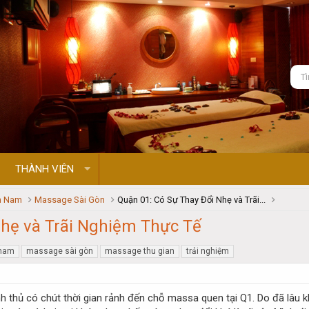
THÀNH VIÊN
n Nam
Massage Sài Gòn
Quận 01: Có Sự Thay Đổi Nhẹ và Trãi...
Nhẹ và Trãi Nghiệm Thực Tế
 nam
massage sài gòn
massage thu gian
trải nghiệm
nh thủ có chút thời gian rảnh đến chỗ massa quen tại Q1. Do đã lâu