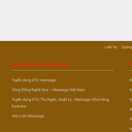
Liên hệ
Quảng
MASSAGE VUA TUYỂN DỤNG
Tuyển dụng KTV massage
M
Cộng Đồng Nghề Spa – Massage Việt Nam
M
Tuyển dụng KTV, Thu Ngân, Quản Lý - Massage, Nhà Hàng,
M
Karaoke
M
Việc Làm Massage
M
M