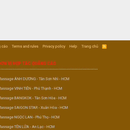
 cáo
Terms and rules
Privacy policy
Help
Trang chủ
R
S
S
ĐƠN VỊ HỢP TÁC QUẢNG CÁO
assage ÁNH DƯƠNG - Tân Sơn Nhì - HCM
assage VINH TIÊN - Phú Thạnh - HCM
assage BANGKOK - Tân Sơn Hòa - HCM
assage SAIGON STAR - Xuân Hòa - HCM
assage NGỌC LAN - Phú Thọ - HCM
assage TÊN LỬA - An Lạc - HCM