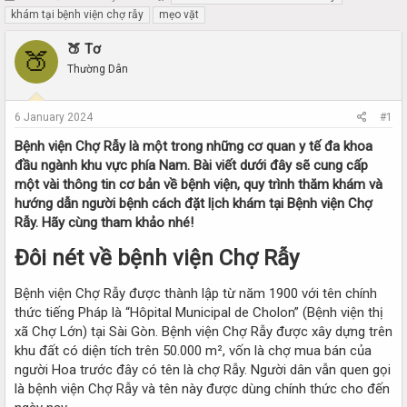
h
t
khám tại bệnh viện chợ rẫy
mẹo vặt
r
a
e
r
🍑 Tơ
🍑
a
t
Thường Dân
d
d
s
a
t
t
6 January 2024
#1
a
e
r
Bệnh viện Chợ Rẫy là một trong những cơ quan y tế đa khoa
t
đầu ngành khu vực phía Nam. Bài viết dưới đây sẽ cung cấp
e
một vài thông tin cơ bản về bệnh viện, quy trình thăm khám và
r
hướng dẫn người bệnh cách đặt lịch khám tại Bệnh viện Chợ
Rẫy. Hãy cùng tham khảo nhé!
Đôi nét về bệnh viện Chợ Rẫy​
Bệnh viện Chợ Rẫy được thành lập từ năm 1900 với tên chính
thức tiếng Pháp là “Hôpital Municipal de Cholon” (Bệnh viện thị
xã Chợ Lớn) tại Sài Gòn. Bệnh viện Chợ Rẫy được xây dựng trên
khu đất có diện tích trên 50.000 m², vốn là chợ mua bán của
người Hoa trước đây có tên là chợ Rẫy. Người dân vẫn quen gọi
là bệnh viện Chợ Rẫy và tên này được dùng chính thức cho đến