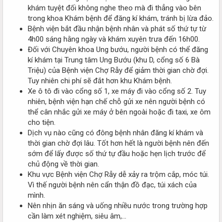
khám tuyệt đối không nghe theo mà đi thẳng vào bên
trong khoa Khám bệnh để đăng kí khám, tránh bị lừa đảo.
Bệnh viện bắt đầu nhận bệnh nhân và phát số thứ tự từ
4h00 sáng hằng ngày và khám xuyên trưa đến 16h00.
Đối với Chuyên khoa Ung bướu, người bệnh có thể đăng
kí khám tại Trung tâm Ung Bướu (khu D, cổng số 6 Bà
Triệu) của Bệnh viện Chợ Rẫy để giảm thời gian chờ đợi.
Tuy nhiên chi phí sẽ đắt hơn khu Khám bệnh.
Xe ô tô đi vào cổng số 1, xe máy đi vào cổng số 2. Tuy
nhiên, bệnh viện hạn chế chỗ gửi xe nên người bệnh có
thể cân nhắc gửi xe máy ở bên ngoài hoặc đi taxi, xe ôm
cho tiện.
Dịch vụ nào cũng có đông bệnh nhân đăng kí khám và
thời gian chờ đợi lâu. Tốt hơn hết là người bệnh nên đến
sớm để lấy được số thứ tự đầu hoặc hẹn lịch trước để
chủ động về thời gian.
Khu vực Bệnh viện Chợ Rẫy dễ xảy ra trộm cắp, móc túi.
Vì thế người bệnh nên cẩn thận đồ đạc, túi xách của
mình.
Nên nhịn ăn sáng và uống nhiều nước trong trường hợp
cần làm xét nghiệm, siêu âm,…