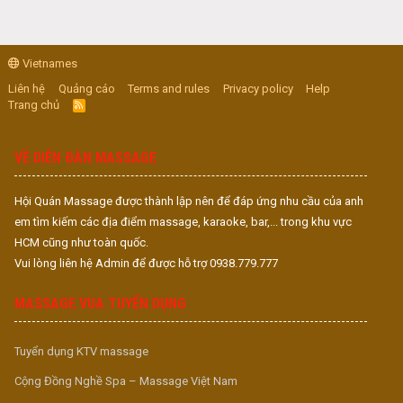
Vietnames
Liên hệ
Quảng cáo
Terms and rules
Privacy policy
Help
Trang chủ
R
S
S
VỀ DIỄN ĐÀN MASSAGE
Hội Quán Massage được thành lập nên để đáp ứng nhu cầu của anh
em tìm kiếm các địa điểm massage, karaoke, bar,... trong khu vực
HCM cũng như toàn quốc.
Vui lòng liên hệ Admin để được hỗ trợ 0938.779.777
MASSAGE VUA TUYỂN DỤNG
Tuyển dụng KTV massage
Cộng Đồng Nghề Spa – Massage Việt Nam