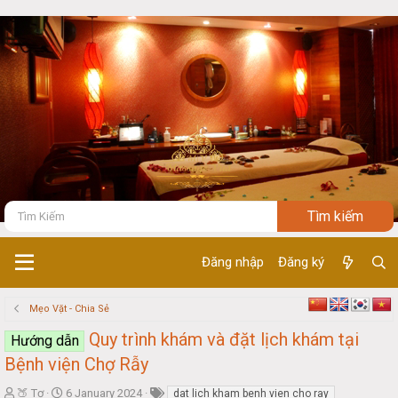
Đăng nhập
Đăng ký
Mẹo Vặt - Chia Sẻ
Quy trình khám và đặt lịch khám tại
Hướng dẫn
Bệnh viện Chợ Rẫy
T
S
🍑 Tơ
6 January 2024
dat lich kham benh vien cho ray