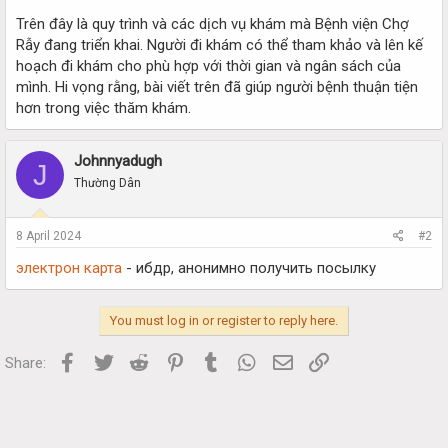
Trên đây là quy trình và các dịch vụ khám mà Bệnh viện Chợ
Rẫy đang triển khai. Người đi khám có thể tham khảo và lên kế
hoạch đi khám cho phù hợp với thời gian và ngân sách của
mình. Hi vọng rằng, bài viết trên đã giúp người bệnh thuận tiện
hơn trong việc thăm khám.
Johnnyadugh
J
Thường Dân
8 April 2024
#2
электрон карта
- ибдр, анонимно получить посылку
You must log in or register to reply here.
Facebook
Twitter
Reddit
Pinterest
Tumblr
WhatsApp
Email
Link
Share: