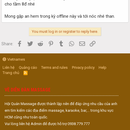
cho tầm 8đ nhé
Mong gặp an hem trong kỳ offline này và tới nóc nhé than.
You must log in or register to reply here.
Facebook
Twitter
Reddit
Pinterest
Tumblr
WhatsApp
Email
Link
Share:
Vietnames
Liên hệ
Quảng cáo
Terms and rules
Privacy policy
Help
Trang chủ
R
S
S
VỀ DIỄN ĐÀN MASSAGE
Hội Quán Massage được thành lập nên để đáp ứng nhu cầu của anh
em tìm kiếm các địa điểm massage, karaoke, bar,... trong khu vực
HCM cũng như toàn quốc.
Vui lòng liên hệ Admin để được hỗ trợ 0938.779.777