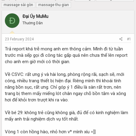
h
t
massage sài gòn
massage thu gian
r
a
e
r
Đại Úy MuMu
Đ
a
t
Thường Dân
d
d
s
a
t
t
23 February 2024
#1
a
e
r
Trả report khá trễ mong anh em thông cảm. Mình đi từ tuần
t
trước mà sếp gọi đi công tác gấp quá nên chưa thể lên report
e
cho anh em giờ mới có thời gian.
r
Về CSVC: rất ưng ý và hài long, phòng rộng rãi, sạch sẽ, mới
cóng, nhiều trang thiết bị hiện đại. Riêng mình thì khoái tính
năng bồn sục, rất ưng. Chỉ góp ý 1 điều là sàn rất trơn, nên
trang bị them mấy miếng lót chân ngay chỗ bồn tắm và xông
hơi để khỏi trơn trượt khi ra vào.
Về bé 29: không trẻ cũng không già, đủ để có kinh nghiệm làm
mấy anh trải nghiệm dịch vụ tốt nhất.
Vòng 1 còn hồng hào, nhỏ hơn v* mình xíu =]]