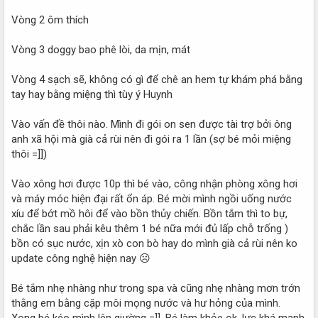
Vòng 2 ôm thích
Vòng 3 doggy bao phê lòi, da mịn, mát
Vòng 4 sạch sẽ, không có gì để chê an hem tự khám phá bằng
tay hay bằng miệng thì tùy ý Huynh
Vào vấn đề thôi nào. Mình đi gói on sen được tài trợ bởi ông
anh xã hội mà già cả rùi nên đi gói ra 1 lần (sợ bé mỏi miệng
thôi =]])
Vào xông hơi được 10p thì bé vào, công nhận phòng xông hơi
và máy móc hiện đại rất ổn áp. Bé mời mình ngồi uống nước
xíu để bớt mồ hôi để vào bồn thủy chiến. Bồn tắm thì to bự,
chắc lần sau phải kêu thêm 1 bé nữa mới đủ lấp chỗ trống )
bồn có sục nước, xịn xò con bò hay do mình già cả rùi nên ko
update công nghệ hiện nay ☹
Bé tắm nhẹ nhàng như trong spa và cũng nhẹ nhàng mơn trớn
thằng em bằng cặp môi mọng nước và hư hỏng của mình.
Xong bé kéo mình lên giường =]]. Bé làm khỏe ok, lực khá mạnh