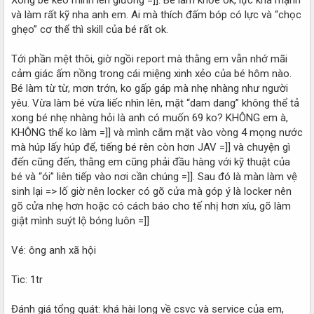
và làm rất kỹ nha anh em. Ai mà thích đấm bóp có lực và “chọc
ghẹo” cơ thể thì skill của bé rất ok.
Tới phần mệt thôi, giờ ngồi report mà thằng em vẫn nhớ mãi
cảm giác ấm nồng trong cái miệng xinh xẻo của bé hôm nào.
Bé làm từ từ, mơn trớn, ko gấp gáp mà nhẹ nhàng như người
yêu. Vừa làm bé vừa liếc nhìn lên, mặt “dam dang” không thể tả
xong bé nhẹ nhàng hỏi là anh có muốn 69 ko? KHÔNG em à,
KHÔNG thể ko làm =]] và mình cắm mặt vào vòng 4 mọng nước
mà húp lấy húp để, tiếng bé rên còn hơn JAV =]] và chuyện gì
đến cũng đến, thằng em cũng phải đầu hàng với kỹ thuật của
bé và “ói” liên tiếp vào nơi cần chúng =]]. Sau đó là màn làm vệ
sinh lại => lố giờ nên locker có gõ cửa mà góp ý là locker nên
gõ cửa nhẹ hơn hoặc có cách báo cho tế nhị hơn xíu, gõ làm
giật mình suýt lộ bóng luôn =]]
Vé: ông anh xã hội
Tic: 1tr
Đánh giá tổng quát: khá hài long về csvc và service của em,