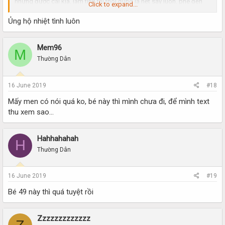
nhưng được cái kia. làm tình thì thôi đúng là hết sảy luôn. phê đến
Click to expand...
phút cuối cùng. nói chuyện lại dễ thương nữa, chiều chuộng hết mình
nhé ae. ông nào muốn kiểu như người yêu là đúng bé.
Ủng hộ nhiệt tình luôn
Đấm bóp khá tốt, đủ lực, phần này làm rất kĩ. đi nhiều bé chỗ khác
nhưng đúng là không bì được với e nó. e nó mà đẹp xíu nữa thì khỏi
phải bàn nữa. các ae cứ kiểm
Mem96
M
nghiệm nhé
Thường Dân
16 June 2019
#18
Mấy men có nói quá ko, bé này thì mình chưa đi, để mình text
thu xem sao...
Hahhahahah
H
Thường Dân
16 June 2019
#19
Bé 49 này thì quá tuyệt rồi
Zzzzzzzzzzzzz