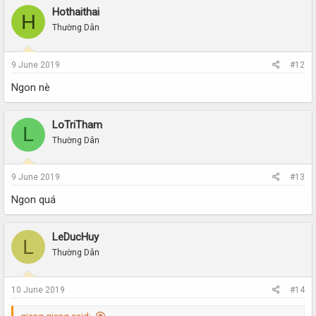
phải bàn nữa. các ae cứ kiểm
Hothaithai
H
nghiệm nhé
Thường Dân
9 June 2019
#12
Ngon nè
LoTriTham
L
Thường Dân
9 June 2019
#13
Ngon quá
LeDucHuy
L
Thường Dân
10 June 2019
#14