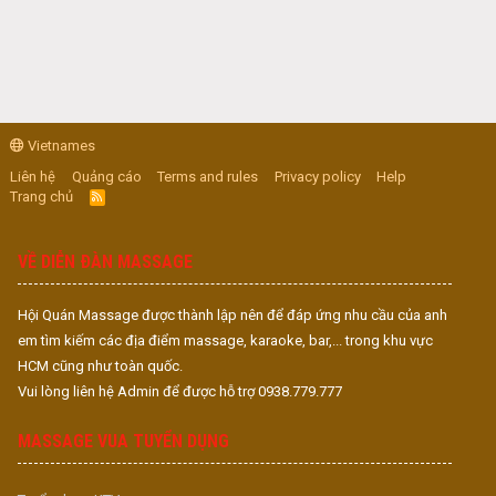
Vietnames
Liên hệ
Quảng cáo
Terms and rules
Privacy policy
Help
Trang chủ
R
S
S
VỀ DIỄN ĐÀN MASSAGE
Hội Quán Massage được thành lập nên để đáp ứng nhu cầu của anh
em tìm kiếm các địa điểm massage, karaoke, bar,... trong khu vực
HCM cũng như toàn quốc.
Vui lòng liên hệ Admin để được hỗ trợ 0938.779.777
MASSAGE VUA TUYỂN DỤNG