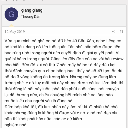
h
t
r
a
giang giang
G
e
r
Thường Dân
a
t
d
d
s
a
12 May 2019
#1
t
t
a
e
Vừa qua mình có ghé cơ sở AD bên 40 Cầu Xéo, nghe tiếng cơ
r
sở khá lâu. dạng có tên tuổi quận Tân phú. sẵn hôm được tiền
t
bạc rủng rỉnh trong người nên quyết định đi giải quyết phát. Vì
e
quá bí bách trong người. Cũng lên đây đọc của ae vài bài review
r
cho biết. Bữa đó xui cờ thứ 7 nên mấy bé hot ở đây đều kẹt.
thôi đành chuyển qua chọn bằng ipad. thấy bé số 49 tạm ổn dù
số đo 3 vòng không ấn tượng lắm. Nhưng mấy ae đừng lầm
tưởng nhé. e nó tuy mất cái này nhưng được cái kia. làm tình thì
thôi đúng là hết sảy luôn. phê đến phút cuối cùng. nói chuyện
lại dễ thương nữa, chiều chuộng hết mình nhé ae. ông nào
muốn kiểu như người yêu là đúng bé.
Đấm bóp khá tốt, đủ lực, phần này làm rất kĩ. đi nhiều bé chỗ
khác nhưng đúng là không bì được với e nó. e nó mà đẹp xíu
nữa thì khỏi phải bàn nữa. các ae cứ kiểm
nghiệm nhé