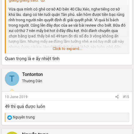
giang giang said:
Vừa qua mình có ghé cơ sở AD bên 40 Cầu Xéo, nghe tiếng cơ sở
khá lâu. dạng có tên tuổi quận Tân phú. sẵn hôm được tiền bạc rủng
rỉnh trong người nên quyết định đi giải quyết phát. Vì quá bí bách
trong người. Cũng lên đây đọc của ae vài bài review cho biết. Bữa đó
xui cờ thứ 7 nên mấy bé hot ở đây đều kẹt. thôi đành chuyển qua
chọn bằng ipad. thấy bé số 49 tạm ổn dù số đo 3 vòng không ấn
tượng lắm. Nhưng mấy ae đừng lầm tưởng nhé. e nó tuy mất cái này
nhưng được cái kia. làm tình thì thôi đúng là hết sảy luôn. phê đến
Click to expand...
phút cuối cùng. nói chuyện lại dễ thương nữa, chiều chuộng hết mình
nhé ae. ông nào muốn kiểu như người yêu là đúng bé.
Quan trọng là e ấy nhiệt tình
Đấm bóp khá tốt, đủ lực, phần này làm rất kĩ. đi nhiều bé chỗ khác
nhưng đúng là không bì được với e nó. e nó mà đẹp xíu nữa thì khỏi
phải bàn nữa. các ae cứ kiểm
Tontonton
T
nghiệm nhé
Thường Dân
10 June 2019
#15
49 thì quá được luôn
R
Nguyễn trung
e
a
c