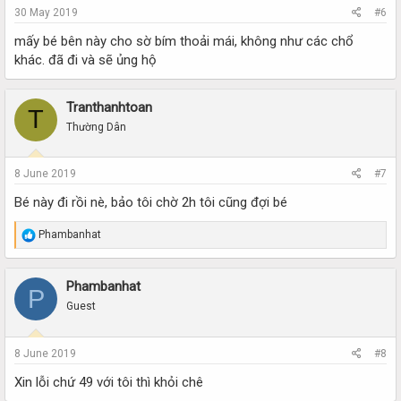
30 May 2019
#6
mấy bé bên này cho sờ bím thoải mái, không như các chổ
khác. đã đi và sẽ ủng hộ
Tranthanhtoan
T
Thường Dân
8 June 2019
#7
Bé này đi rồi nè, bảo tôi chờ 2h tôi cũng đợi bé
R
Phambanhat
e
a
c
Phambanhat
P
t
i
Guest
o
n
s
8 June 2019
#8
:
Xin lỗi chứ 49 với tôi thì khỏi chê