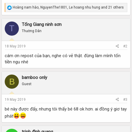
R
Hoàng nam hào
,
NguyenThe1801
,
Le hoang nhu hung
and 21 others
e
a
c
Tống Giang ninh sơn
T
t
i
Thường Dân
o
n
s
18 May 2019
#2
:
cám ơn repost của bạn, nghe có vẻ thật. đừng làm mình tốn
tiền ngu nhé
bamboo only
B
Guest
19 May 2019
#3
bé này được đấy, nhưng tôi thấy bé 68 ok hơn. ai đồng ý giơ tay
phát
trịnh đình quang