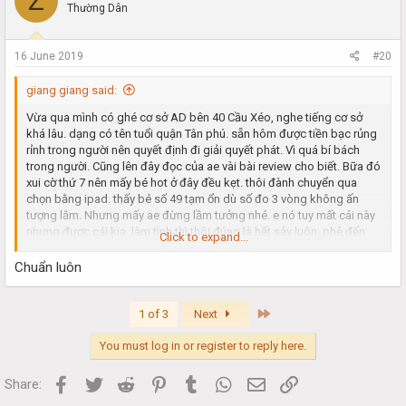
Z
Thường Dân
16 June 2019
#20
giang giang said:
Vừa qua mình có ghé cơ sở AD bên 40 Cầu Xéo, nghe tiếng cơ sở
khá lâu. dạng có tên tuổi quận Tân phú. sẵn hôm được tiền bạc rủng
rỉnh trong người nên quyết định đi giải quyết phát. Vì quá bí bách
trong người. Cũng lên đây đọc của ae vài bài review cho biết. Bữa đó
xui cờ thứ 7 nên mấy bé hot ở đây đều kẹt. thôi đành chuyển qua
chọn bằng ipad. thấy bé số 49 tạm ổn dù số đo 3 vòng không ấn
tượng lắm. Nhưng mấy ae đừng lầm tưởng nhé. e nó tuy mất cái này
nhưng được cái kia. làm tình thì thôi đúng là hết sảy luôn. phê đến
Click to expand...
phút cuối cùng. nói chuyện lại dễ thương nữa, chiều chuộng hết mình
nhé ae. ông nào muốn kiểu như người yêu là đúng bé.
Chuẩn luôn
Đấm bóp khá tốt, đủ lực, phần này làm rất kĩ. đi nhiều bé chỗ khác
nhưng đúng là không bì được với e nó. e nó mà đẹp xíu nữa thì khỏi
phải bàn nữa. các ae cứ kiểm
Last
1 of 3
Next
nghiệm nhé
You must log in or register to reply here.
Facebook
Twitter
Reddit
Pinterest
Tumblr
WhatsApp
Email
Link
Share: