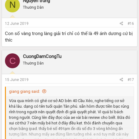
Nguyễn trung
N
t
i
Thường Dân
o
n
s
12 June 2019
#16
:
Con số vàng trong làng giải trí chỉ có thể là 49 ánh dương cứ bị
thíc
CuongDamCongTu
C
Thường Dân
15 June 2019
#17
giang giang said:
Vừa qua mình có ghé cơ sở AD bên 40 Cầu Xéo, nghe tiếng cơ sở
khá lâu. dạng có tên tuổi quận Tân phú. sẵn hôm được tiền bạc rủng
rỉnh trong người nên quyết định đi giải quyết phát. Vì quá bí bách
trong người. Cũng lên đây đọc của ae vài bài review cho biết. Bữa đó
xui cờ thứ 7 nên mấy bé hot ở đây đều kẹt. thôi đành chuyển qua
chọn bằng ipad. thấy bé số 49 tạm ổn dù số đo 3 vòng không ấn
tượng lắm. Nhưng mấy ae đừng lầm tưởng nhé. e nó tuy mất cái này