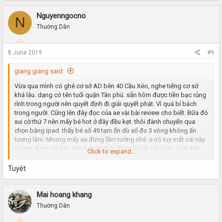
Nguyenngocno
N
Thường Dân
8 June 2019
#9
giang giang said:
Vừa qua mình có ghé cơ sở AD bên 40 Cầu Xéo, nghe tiếng cơ sở
khá lâu. dạng có tên tuổi quận Tân phú. sẵn hôm được tiền bạc rủng
rỉnh trong người nên quyết định đi giải quyết phát. Vì quá bí bách
trong người. Cũng lên đây đọc của ae vài bài review cho biết. Bữa đó
xui cờ thứ 7 nên mấy bé hot ở đây đều kẹt. thôi đành chuyển qua
chọn bằng ipad. thấy bé số 49 tạm ổn dù số đo 3 vòng không ấn
tượng lắm. Nhưng mấy ae đừng lầm tưởng nhé. e nó tuy mất cái này
nhưng được cái kia. làm tình thì thôi đúng là hết sảy luôn. phê đến
Click to expand...
phút cuối cùng. nói chuyện lại dễ thương nữa, chiều chuộng hết mình
nhé ae. ông nào muốn kiểu như người yêu là đúng bé.
Tuyệt
Đấm bóp khá tốt, đủ lực, phần này làm rất kĩ. đi nhiều bé chỗ khác
nhưng đúng là không bì được với e nó. e nó mà đẹp xíu nữa thì khỏi
phải bàn nữa. các ae cứ kiểm
Mai hoang khang
nghiệm nhé
Thường Dân