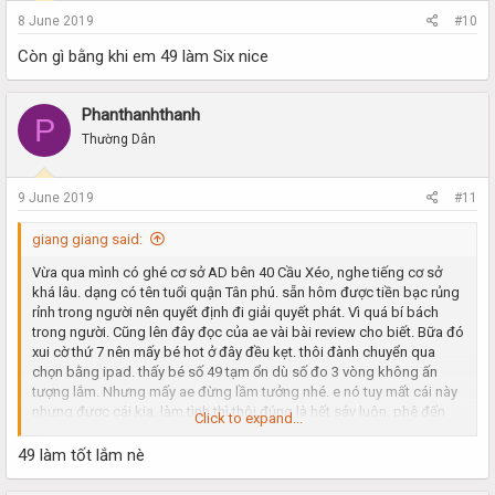
8 June 2019
#10
Còn gì bằng khi em 49 làm Six nice
Phanthanhthanh
P
Thường Dân
9 June 2019
#11
giang giang said:
Vừa qua mình có ghé cơ sở AD bên 40 Cầu Xéo, nghe tiếng cơ sở
khá lâu. dạng có tên tuổi quận Tân phú. sẵn hôm được tiền bạc rủng
rỉnh trong người nên quyết định đi giải quyết phát. Vì quá bí bách
trong người. Cũng lên đây đọc của ae vài bài review cho biết. Bữa đó
xui cờ thứ 7 nên mấy bé hot ở đây đều kẹt. thôi đành chuyển qua
chọn bằng ipad. thấy bé số 49 tạm ổn dù số đo 3 vòng không ấn
tượng lắm. Nhưng mấy ae đừng lầm tưởng nhé. e nó tuy mất cái này
nhưng được cái kia. làm tình thì thôi đúng là hết sảy luôn. phê đến
Click to expand...
phút cuối cùng. nói chuyện lại dễ thương nữa, chiều chuộng hết mình
nhé ae. ông nào muốn kiểu như người yêu là đúng bé.
49 làm tốt lắm nè
Đấm bóp khá tốt, đủ lực, phần này làm rất kĩ. đi nhiều bé chỗ khác
nhưng đúng là không bì được với e nó. e nó mà đẹp xíu nữa thì khỏi