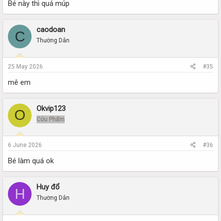
Bé này thì quá múp
caodoan
C
Thường Dân
25 May 2026
#35
mê em
Okvip123
O
Cửu Phẩm
6 June 2026
#36
Bé làm quá ok
Huy đổ
H
Thường Dân