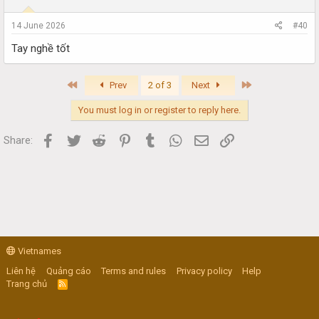
14 June 2026
#40
Tay nghề tốt
First
Last
Prev
2 of 3
Next
You must log in or register to reply here.
Facebook
Twitter
Reddit
Pinterest
Tumblr
WhatsApp
Email
Link
Share:
Vietnames
Liên hệ
Quảng cáo
Terms and rules
Privacy policy
Help
Trang chủ
R
S
S