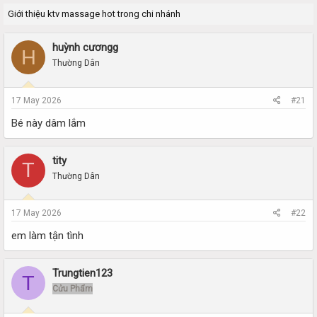
r
a
Giới thiệu ktv massage hot trong chi nhánh
e
r
a
t
d
d
huỳnh cươngg
H
s
a
Thường Dân
t
t
a
e
r
17 May 2026
#21
t
e
Bé này dâm lắm
r
tity
T
Thường Dân
17 May 2026
#22
em làm tận tình
Trungtien123
T
Cửu Phẩm