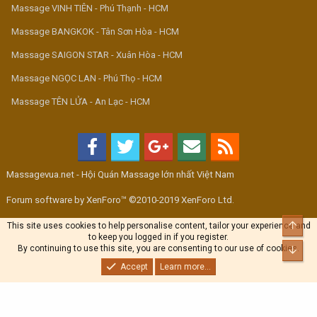
Massage VINH TIÊN - Phú Thạnh - HCM
Massage BANGKOK - Tân Sơn Hòa - HCM
Massage SAIGON STAR - Xuân Hòa - HCM
Massage NGỌC LAN - Phú Thọ - HCM
Massage TÊN LỬA - An Lạc - HCM
Massagevua.net - Hội Quán Massage lớn nhất Việt Nam
Forum software by XenForo™ ©2010-2019 XenForo Ltd.
Top
This site uses cookies to help personalise content, tailor your experience and
to keep you logged in if you register.
By continuing to use this site, you are consenting to our use of cookies.
Bott
Accept
Learn more...