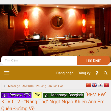
Đăng nhập
Đăng ký
Massage BANGKOK - Phường Tân Sơn Hòa
[REVIEW]
Review KTV
Pic
Massage Bangkok
KTV 012 - "Nàng Thơ" Ngọt Ngào Khiến Anh Em
Quên Đường Về