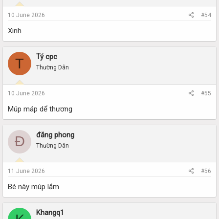
10 June 2026
#54
Xinh
Tý cpc
T
Thường Dân
10 June 2026
#55
Múp máp dể thương
đăng phong
Đ
Thường Dân
11 June 2026
#56
Bé này múp lắm
Khangq1