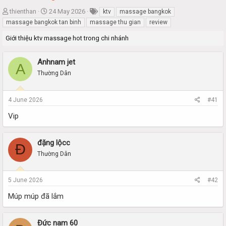
T
S
thienthan
24 May 2026
ktv
massage bangkok
h
t
massage bangkok tan binh
massage thu gian
review
r
a
Giới thiệu ktv massage hot trong chi nhánh
e
r
a
t
d
d
Anhnam jet
A
s
a
Thường Dân
t
t
a
e
r
4 June 2026
#41
t
e
Vip
r
đặng lộcc
Đ
Thường Dân
5 June 2026
#42
Múp múp đã lắm
Đức nam 60