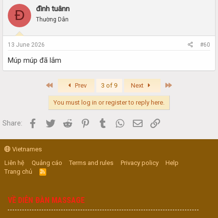
đình tuânn
Đ
Thường Dân
13 June 2026
#60
Múp múp đã lắm
First
Last
Prev
3 of 9
Next
You must log in or register to reply here.
Facebook
Twitter
Reddit
Pinterest
Tumblr
WhatsApp
Email
Link
Share:
Vietnames
Liên hệ
Quảng cáo
Terms and rules
Privacy policy
Help
Trang chủ
R
S
S
VỀ DIỄN ĐÀN MASSAGE