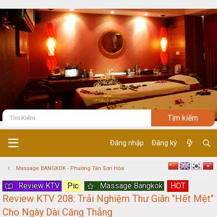
Đăng nhập
Đăng ký
Massage BANGKOK - Phường Tân Sơn Hòa
Review KTV
Pic
Massage Bangkok
HOT
Review KTV 208: Trải Nghiệm Thư Giãn "Hết Mệt"
Cho Ngày Dài Căng Thẳng