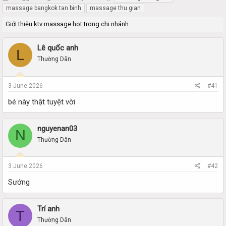
h
t
massage bangkok tan binh
massage thu gian
r
a
Giới thiệu ktv massage hot trong chi nhánh
e
r
a
t
d
d
Lê quốc anh
L
s
a
Thường Dân
t
t
a
e
r
3 June 2026
#41
t
e
bé này thật tuyệt vời
r
nguyenan03
N
Thường Dân
3 June 2026
#42
Sướng
Trí anh
T
Thường Dân