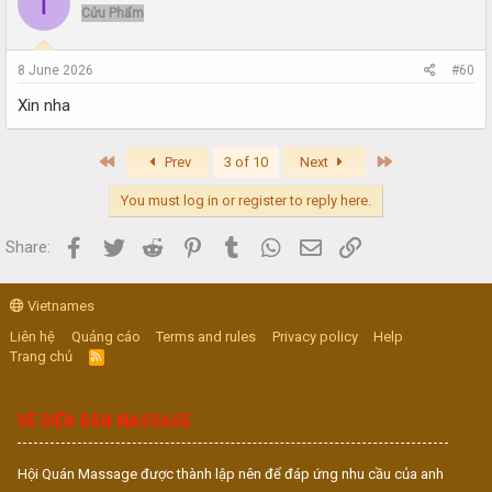
T
Cửu Phẩm
8 June 2026
#60
Xin nha
First
Last
Prev
3 of 10
Next
You must log in or register to reply here.
Facebook
Twitter
Reddit
Pinterest
Tumblr
WhatsApp
Email
Link
Share:
Vietnames
Liên hệ
Quảng cáo
Terms and rules
Privacy policy
Help
Trang chủ
R
S
S
VỀ DIỄN ĐÀN MASSAGE
Hội Quán Massage được thành lập nên để đáp ứng nhu cầu của anh