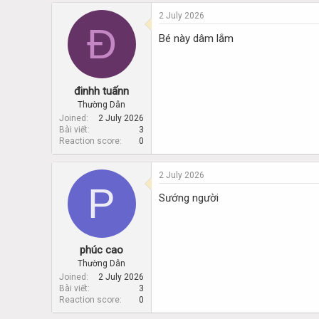
2 July 2026
Đ
Bé này dâm lắm
đinhh tuấnn
Thường Dân
Joined
2 July 2026
Bài viết
3
Reaction score
0
2 July 2026
P
Sướng người
phúc cao
Thường Dân
Joined
2 July 2026
Bài viết
3
Reaction score
0