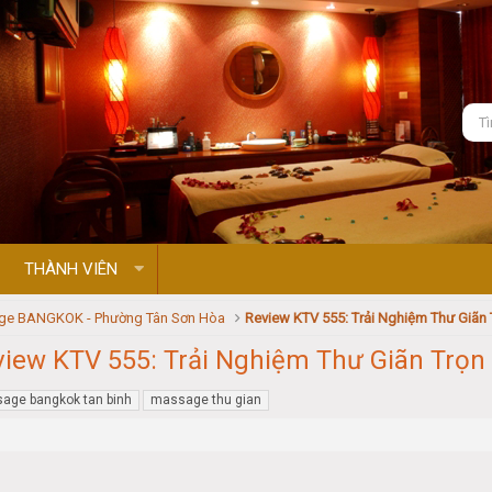
THÀNH VIÊN
ge BANGKOK - Phường Tân Sơn Hòa
view KTV 555: Trải Nghiệm Thư Giãn Trọ
age bangkok tan binh
massage thu gian