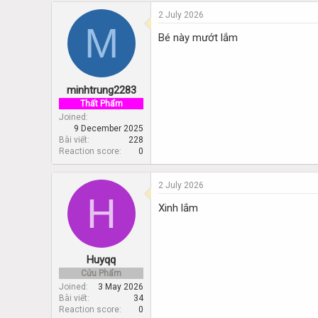
2 July 2026
M
Bé này mướt lắm
minhtrung2283
Thất Phẩm
Joined
9 December 2025
Bài viết
228
Reaction score
0
2 July 2026
H
Xinh lắm
Huyqq
Cửu Phẩm
Joined
3 May 2026
Bài viết
34
Reaction score
0