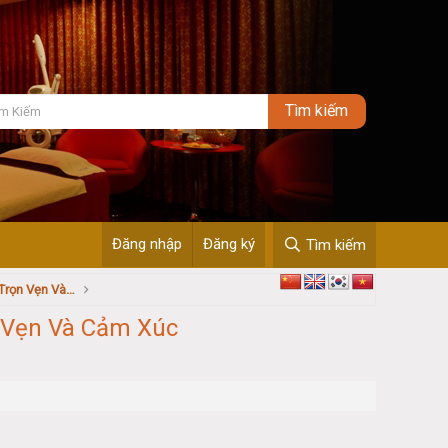
Đăng nhập
Đăng ký
Tìm kiếm
Review KTV 555: Trải Nghiệm Thư Giãn Trọn Vẹn Và Cảm Xúc
n Vẹn Và Cảm Xúc