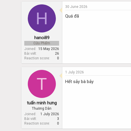
d
d
s
a
30 June 2026
H
t
t
Quá đã
a
e
r
t
e
hanoi89
r
Cửu Phẩm
Joined
15 May 2026
Bài viết
26
Reaction score
0
1 July 2026
T
Hết sảy bà bảy
tuấn minh hưng
Thường Dân
Joined
1 July 2026
Bài viết
3
Reaction score
0