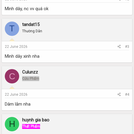
Mình dây, nc vv quá ok
tandat15
T
Thường Dân
22 June 2026
#3
Mình dây xinh nha
Culunzz
C
Cửu Phẩm
22 June 2026
#4
Dâm lắm nha
huynh gia bao
H
Thất Phẩm