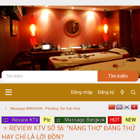
Đăng nhập
Đăng ký
Massage BANGKOK - Phường Tân Sơn Hòa
Review KTV
Pic
Massage Bangkok
HOT
NEW
⭐️ REVIEW KTV SỐ 56: "NÀNG THƠ" ĐÁNG THỬ
HAY CHỈ LÀ LỜI ĐỒN?