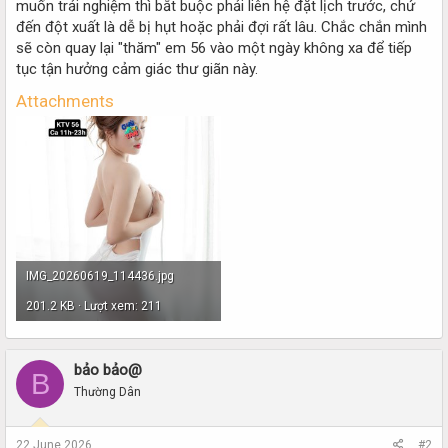
muốn trải nghiệm thì bắt buộc phải liên hệ đặt lịch trước, chứ
đến đột xuất là dễ bị hụt hoặc phải đợi rất lâu. Chắc chắn mình
sẽ còn quay lại "thăm" em 56 vào một ngày không xa để tiếp
tục tận hưởng cảm giác thư giãn này.
Attachments
IMG_20260619_114436.jpg
201.2 KB · Lượt xem: 211
bảo bảo@
B
Thường Dân
22 June 2026
#2