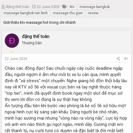
T
S
đặng thế toàn
22 June 2026
ktv
massage bangkok
h
t
massage bangkok tan binh
massage thu gian
review
r
a
Giới thiệu ktv massage hot trong chi nhánh
e
r
a
t
d
d
đặng thế toàn
Đ
s
a
Thường Dân
t
t
a
e
r
22 June 2026
#1
t
e
Chào các đồng đạo! Sau chuỗi ngày cày cuốc deadline ngập
r
đầu, người ngợm ê ẩm như mới bị xe lu cán qua, mình quyết
định đi "xả stress" một chuyến. Nghe giang hồ đồn thổi bấy lâu
nay về KTV số 56 với visual cực bén và tay nghề thuộc hàng
"top tier", mình đã quyết định book ngay một slot để mục sở
thị xem lời đồn có đúng là sự thật hay không.
Ấn tượng đầu tiên khi bước vào phòng là bé số 56 sở hữu một
ngoại hình cực kỳ sáng sân khấu. Dáng người bé nhỏ nhắn,
mình hạc xương mai nhưng "vòng nào ra vòng nấy", cực kỳ hợp
với anh em nào thích gu ngọt ngào, mình dây. Gương mặt em
rất thanh tú, nụ cười tươi có duyên và đặc biệt là đôi mắt biết