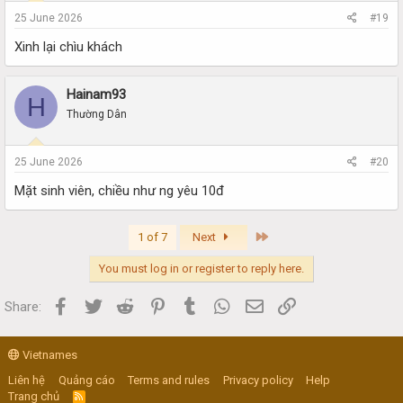
25 June 2026
#19
Xinh lại chìu khách
Hainam93
H
Thường Dân
25 June 2026
#20
Mặt sinh viên, chiều như ng yêu 10đ
Last
1 of 7
Next
You must log in or register to reply here.
Facebook
Twitter
Reddit
Pinterest
Tumblr
WhatsApp
Email
Link
Share:
Vietnames
Liên hệ
Quảng cáo
Terms and rules
Privacy policy
Help
Trang chủ
R