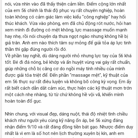
nói, vừa nhìn vào đã thấy thiện cảm liền. Điểm cộng lớn nhất
của em 56 chính là thái độ phục vụ rất chuyên nghiệp, hoàn
toàn không có cảm giác làm việc kiểu "công nghiệp" hay hối
thúc khách. Vừa vào phòng, em đã chủ động rót nước, hỏi han
xem mình đi đường có mệt không, lực massage muốn mạnh
hay nhẹ, rồi nói chuyện dạ thưa ngọt ngào nhưng không hề bị
giả trân. Anh em nào thích tâm sự mỏng để giải tỏa áp lực tinh
thần thì gặp đúng người rồi đó.
Về phần tay nghề, dù dáng người nhỏ nhưng lực tay của 56 khá
tốt. Bé đi đá nóng, bẻ khớp và ấn huyệt vùng vai gáy rất chuẩn,
giúp những chỗ bị căng cơ do ngồi máy tính nhiều của mình
được giải tỏa triệt để. Đến phần "massage mệt", kỹ thuật của
em 56 thực sự rất điêu luyện và không bõ công kỳ vọng. Em ấy
rất biết cách dẫn dắt cảm xúc, thực hiện các kỹ thuật mơn trớn
một cách nhẹ nhàng, từ từ chứ không hề vội vã, khiến mình
hoàn toàn đổ gục.
Nhìn chung, với visual đẹp, dáng nuột, thái độ nhiệt tình chiều
khách như người yêu cùng kỹ năng ổn áp, bé 56 xứng đáng
nhận điểm 9/10 và rất đáng đồng tiền bát gạo. Nhược điểm duy
nhất là vì em là số hot nên lịch thường xuyên bị kín, anh em