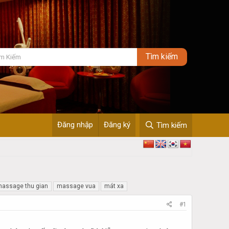
Đăng nhập
Đăng ký
Tìm kiếm
assage thu gian
massage vua
mát xa
#1