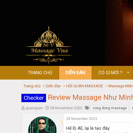
TRANG CHỦ
DIỄN ĐÀN
CÓ GÌ MỚI ?
Trang chủ
Diễn đàn
HỘI QUÁN MASSAGE
Massage Miền
Review Massage Như Minh
Checker
T
S
quanquan
28 November 2023
cong dong massage
h
t
r
a
28 November 2023
e
r
Hế lồ AE, lại là tao đây
a
t