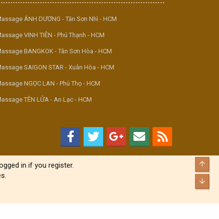
assage ÁNH DƯƠNG - Tân Sơn Nhì - HCM
assage VINH TIÊN - Phú Thạnh - HCM
assage BANGKOK - Tân Sơn Hòa - HCM
assage SAIGON STAR - Xuân Hòa - HCM
assage NGỌC LAN - Phú Thọ - HCM
assage TÊN LỬA - An Lạc - HCM
Top
gged in if you register.
s.
Bott