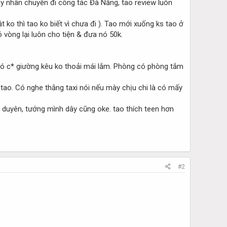
 nay nhân chuyến đi công tác Đà Nẵng, tao review luôn
ko thì tao ko biết vì chưa đi ). Tao mới xuống ks tao ở
 vòng lại luôn cho tiện & đưa nó 50k.
nó c* giường kêu ko thoải mái lắm. Phòng có phòng tắm
 tao. Có nghe thằng taxi nói nếu mày chịu chi là có mấy
ó duyên, tướng mình dây cũng oke. tao thích teen hơn
#2