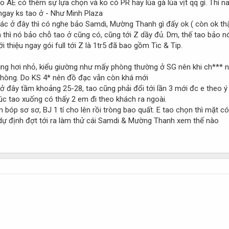
cho AE có thêm sự lựa chọn và ko có PR hay lùa gà lùa vịt qq gì. Thì
ngay ks tao ở - Như Minh Plaza
ác ở đây thì có nghe bảo Samdi, Mường Thanh gì đấy ok ( còn ok thật 
 thì nó bảo chỗ tao ở cũng có, cũng tới Z dầy đủ. Dm, thế tao bảo nó
ới thiệu ngay gói full tới Z là 1tr5 đã bao gồm Tic & Tip.
ũng hơi nhỏ, kiểu giường như mấy phòng thường ở SG nên khi ch*** 
phòng. Do KS 4* nên đồ đạc vẫn còn khá mới
 ở đây tầm khoảng 25-28, tao cũng phải đổi tới lần 3 mới đc e theo ý
 lúc tao xuống có thấy 2 em đi theo khách ra ngoài.
 bóp sơ sơ, BJ 1 tí cho lên rồi tròng bao quất. E tao chọn thì mặt c
 dự định đợt tới ra làm thử cái Samdi & Mường Thanh xem thế nào