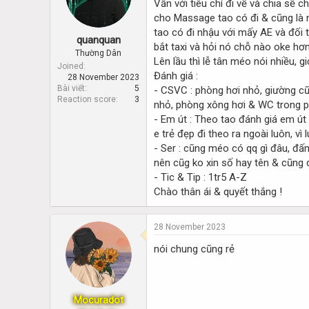
Vẫn với tiêu chí đi về và chia sẽ 
d
d
s
a
cho Massage tao có đi & cũng là 
t
t
tao có đi nhậu với mấy AE và đối t
quanquan
a
e
bắt taxi và hỏi nó chỗ nào oke hơn
r
Thường Dân
Lên lầu thì lễ tân méo nói nhiều, gi
t
Joined
Đánh giá :
28 November 2023
e
Bài viết
5
- CSVC : phòng hơi nhỏ, giường c
r
Reaction score
3
nhỏ, phòng xông hơi & WC trong 
- Em út : Theo tao đánh giá em út
e trẻ đẹp đi theo ra ngoài luôn, vì
- Ser : cũng méo có qq gì đâu, đấm
nên cũg ko xin số hay tên & cũng
- Tic & Tip : 1tr5 A-Z
Chào thân ái & quyết thắng !
28 November 2023
nói chung cũng rẻ
Mocuradot