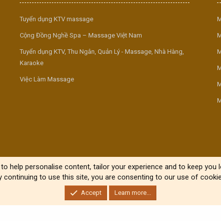
Tuyển dụng KTV massage
M
Cộng Đồng Nghề Spa – Massage Việt Nam
M
Tuyển dụng KTV, Thu Ngân, Quản Lý - Massage, Nhà Hàng,
M
Karaoke
M
Việc Làm Massage
M
M
to help personalise content, tailor your experience and to keep you lo
y continuing to use this site, you are consenting to our use of cookie
Accept
Learn more...