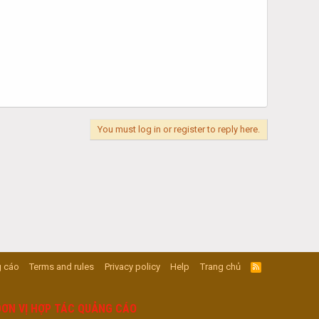
You must log in or register to reply here.
 cáo
Terms and rules
Privacy policy
Help
Trang chủ
R
S
S
ĐƠN VỊ HỢP TÁC QUẢNG CÁO