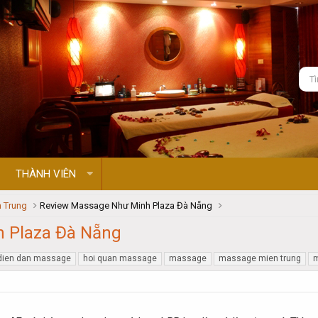
THÀNH VIÊN
 Trung
Review Massage Như Minh Plaza Đà Nẵng
 Plaza Đà Nẵng
dien dan massage
hoi quan massage
massage
massage mien trung
m