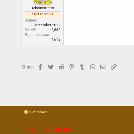
Yolobelo
Administrator
Staff member
Joined
9 September 2022
Bài viết
2,660
Reaction score
4,618
Facebook
Twitter
Reddit
Pinterest
Tumblr
WhatsApp
Email
Link
Share:
Vietnames
VỀ DIỄN ĐÀN MASSAGE