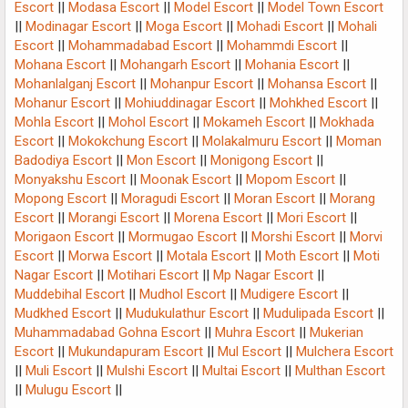
Escort
||
Modasa Escort
||
Model Escort
||
Model Town Escort
||
Modinagar Escort
||
Moga Escort
||
Mohadi Escort
||
Mohali
Escort
||
Mohammadabad Escort
||
Mohammdi Escort
||
Mohana Escort
||
Mohangarh Escort
||
Mohania Escort
||
Mohanlalganj Escort
||
Mohanpur Escort
||
Mohansa Escort
||
Mohanur Escort
||
Mohiuddinagar Escort
||
Mohkhed Escort
||
Mohla Escort
||
Mohol Escort
||
Mokameh Escort
||
Mokhada
Escort
||
Mokokchung Escort
||
Molakalmuru Escort
||
Moman
Badodiya Escort
||
Mon Escort
||
Monigong Escort
||
Monyakshu Escort
||
Moonak Escort
||
Mopom Escort
||
Mopong Escort
||
Moragudi Escort
||
Moran Escort
||
Morang
Escort
||
Morangi Escort
||
Morena Escort
||
Mori Escort
||
Morigaon Escort
||
Mormugao Escort
||
Morshi Escort
||
Morvi
Escort
||
Morwa Escort
||
Motala Escort
||
Moth Escort
||
Moti
Nagar Escort
||
Motihari Escort
||
Mp Nagar Escort
||
Muddebihal Escort
||
Mudhol Escort
||
Mudigere Escort
||
Mudkhed Escort
||
Mudukulathur Escort
||
Mudulipada Escort
||
Muhammadabad Gohna Escort
||
Muhra Escort
||
Mukerian
Escort
||
Mukundapuram Escort
||
Mul Escort
||
Mulchera Escort
||
Muli Escort
||
Mulshi Escort
||
Multai Escort
||
Multhan Escort
||
Mulugu Escort
||