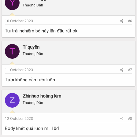
Y
Thường Dân
10 October 2023
#6
Tui trải nghiệm bé này lần đầu rất ok
Tí quyền
T
Thường Dân
11 October 2023
#7
Tươi không cần tưới luôn
Zhinhao hoàng kim
Z
Thường Dân
12 October 2023
#8
Body khét quá luon m.. 10đ