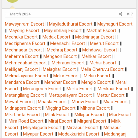
11 March 2024
#17
Mawsynram Escort
||
Mayiladuthurai Escort
||
Maynaguri Escort
||
Mayong Escort
||
Mayurbhanj Escort
||
Mazbat Escort
||
Mechuka Escort
||
Medak Escort
||
Medininagar Escort
||
Medziphema Escort
||
Meenachli Escort
||
Meerut Escort
||
Meghnagar Escort
||
Meghraj Escort
||
Mehdawal Escort
||
Meherma Escort
||
Mehgaon Escort
||
Mehkar Escort
||
Mehmedabad Escort
||
Mehrauni Escort
||
Mehsi Escort
||
Mekliganj Escort
||
Melaghar Escort
||
Mella Cheruvu Escort
||
Melmalaiyanur Escort
||
Melur Escort
||
Meluri Escort
||
Mendarda Escort
||
Mendhar Escort
||
Mengio Escort
||
Meral
Escort
||
Merangmen Escort
||
Merta Escort
||
Meskaur Escort
||
Metengliang Escort
||
Mettupalayam Escort
||
Mettur Escort
||
Mewat Escort
||
Mhasla Escort
||
Mhow Escort
||
Miao Escort
||
Midnapore Escort
||
Migging Escort
||
Mihona Escort
||
Mikirbheta Escort
||
Milak Escort
||
Milkipur Escort
||
Mipi Escort
||
Mira Road Escort
||
Miraj Escort
||
Mirganj Escort
||
Mirik
Escort
||
Miryalaguda Escort
||
Mirzapur Escort
||
Mithapur
Escort
||
Miyapur Escort
||
Modakkurichi Escort
||
Modanganj