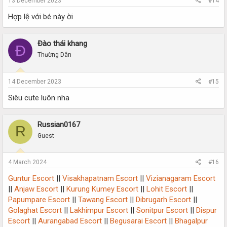
13 December 2023
#14
Hợp lệ với bé này ời
Đào thái khang
Đ
Thường Dân
14 December 2023
#15
Siêu cute luôn nha
Russian0167
R
Guest
4 March 2024
#16
Guntur Escort
||
Visakhapatnam Escort
||
Vizianagaram Escort
||
Anjaw Escort
||
Kurung Kumey Escort
||
Lohit Escort
||
Papumpare Escort
||
Tawang Escort
||
Dibrugarh Escort
||
Golaghat Escort
||
Lakhimpur Escort
||
Sonitpur Escort
||
Dispur
Escort
||
Aurangabad Escort
||
Begusarai Escort
||
Bhagalpur