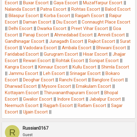
Escort
||
Buxar Escort
||
Gaya Escort
||
Muzaffarpur Escort
||
Nalanda Escort
||
Patna Escort
||
Rohtas Escort
||
Balod Escort
||
Bilaspur Escort
||
Korba Escort
||
Raigarh Escort
||
Raipur
Escort
||
Daman Escort
||
Diu Escort
||
Connaught Place Escort
||
Delhi Escort
||
Dwarka Escort
||
Preet Vihar Escort
||
Goa
Escort
||
Panaji Escort
||
Ahmedabad Escort
||
Amreli Escort
||
Gandhinagar Escort
||
Junagadh Escort
||
Rajkot Escort
||
Surat
Escort
||
Vadodara Escort
||
Ambala Escort
||
Bhiwani Escort
||
Faridabad Escort
||
Gurugram Escort
||
Hisar Escort
||
Jhajjar
Escort
||
Rewari Escort
||
Rohtak Escort
||
Sonipat Escort
||
Kangra Escort
||
Kinnaur Escort
||
Kullu Escort
||
Shimla Escort
||
Jammu Escort
||
Leh Escort
||
Srinagar Escort
||
Bokaro
Escort
||
Deoghar Escort
||
Ranchi Escort
||
Banglore Escort
||
Dharwad Escort
||
Mysore Escort
||
Ernakulam Escort
||
Kottayam Escort
||
Thiruvananthapuram Escort
||
Bhopal
Escort
||
Gwalior Escort
||
Indore Escort
||
Jabalpur Escort
||
Neemuch Escort
||
Rajgarh Escort
||
Ratlam Escort
||
Sagar
Escort
||
Ujjain Escort
||
Russian0167
R
Guest