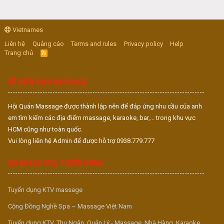
Vietnames
Liên hệ
Quảng cáo
Terms and rules
Privacy policy
Help
Trang chủ
R
S
S
VỀ DIỄN ĐÀN MASSAGE
Hội Quán Massage được thành lập nên để đáp ứng nhu cầu của anh
em tìm kiếm các địa điểm massage, karaoke, bar,... trong khu vực
HCM cũng như toàn quốc.
Vui lòng liên hệ Admin để được hỗ trợ 0938.779.777
MASSAGE VUA TUYỂN DỤNG
Tuyển dụng KTV massage
Cộng Đồng Nghề Spa – Massage Việt Nam
Tuyển dụng KTV, Thu Ngân, Quản Lý - Massage, Nhà Hàng, Karaoke