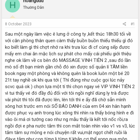
hoangddd
r
a
H
e
r
Thường Dân
a
t
d
d
s
a
8 October 2023
#1
t
t
Sau một ngày làm việc ê lưng ở công ty ,kết thúc 18h30 tối về
a
e
r
với căn phòng thân quen càm thấy buồn buồn thiếu thiếu gì đó
t
ko biết làm gì thì chợt nhớ ra khi trưa lúc đi cf cùng sếp đươc
e
mấy em chai ăn mặc lịch sự phát cho mấy cái phiếu giới thiệu
r
nghe ok lắm về cs bên đó MASSAGE VINH TIÊN 2 ,sau đó lần
mò số đt bạn mình gần chỗ đó xin được số quản lí TÂM liền
book ngay một phòng và không quên là book luôn một bé 20
21t tay nghề ok khi qua tới ( Thì đúng như cuộc gọi lúc nảy
scvc quá ok ) chọn lựa một tí thì chọn ngay vé VIP VINH TIÊN 2
vì tui thấy vé đó đầy đủ đối với tôi ngồi nghĩ dùng ly trà được
vài phút thì tôi đã được lên, lên tới thì e ấy đã chờ sẵn mình
xông hơi trước em nói SỐ BÁO DANH của em 04 xin hân hạnh
được phục vụ anh trong lúc xông thì nhìn ra thấy bóng hình e đi
vào ôi má ơi tướng cao như ng mẫu thấy là kết tới nốc rồi,ra
ngồi đợi e pha nước tắm thì con mắt toàn nhìn vào v1 vs v3, lúc
tắm tâm sự mỏng e nói chuyện rất vui,mật ngọt chết ruồi là
đây,e tắm như con từng li từng tí khắp cơ thể xong qua môn