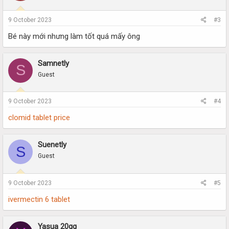
9 October 2023
#3
Bé này mới nhưng làm tốt quá mấy ông
Samnetly
S
Guest
9 October 2023
#4
clomid tablet price
Suenetly
S
Guest
9 October 2023
#5
ivermectin 6 tablet
Yasua 20gg