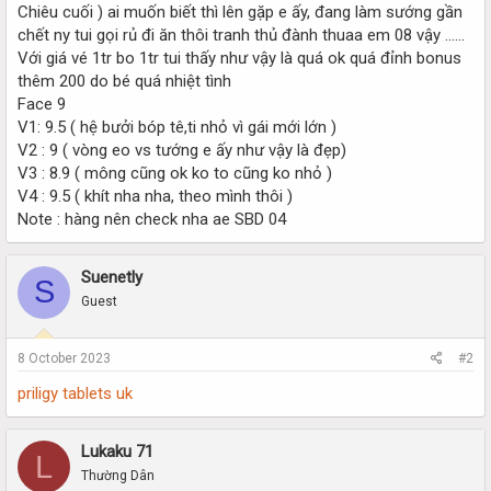
Chiêu cuối ) ai muốn biết thì lên gặp e ấy, đang làm sướng gần
chết ny tui gọi rủ đi ăn thôi tranh thủ đành thuaa em 08 vậy ......
Với giá vé 1tr bo 1tr tui thấy như vậy là quá ok quá đỉnh bonus
thêm 200 do bé quá nhiệt tình
Face 9
V1: 9.5 ( hệ bưởi bóp tê,ti nhỏ vì gái mới lớn )
V2 : 9 ( vòng eo vs tướng e ấy như vậy là đẹp)
V3 : 8.9 ( mông cũng ok ko to cũng ko nhỏ )
V4 : 9.5 ( khít nha nha, theo mình thôi )
Note : hàng nên check nha ae SBD 04
Suenetly
S
Guest
8 October 2023
#2
priligy tablets uk
Lukaku 71
L
Thường Dân