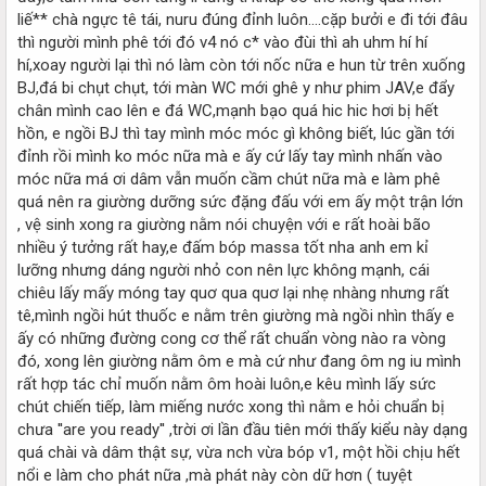
liế** chà ngực tê tái, nuru đúng đỉnh luôn....cặp bưởi e đi tới đâu
thì người mình phê tới đó v4 nó c* vào đùi thì ah uhm hí hí
hí,xoay người lại thì nó làm còn tới nốc nữa e hun từ trên xuống
BJ,đá bi chụt chụt, tới màn WC mới ghê y như phim JAV,e đẩy
chân mình cao lên e đá WC,mạnh bạo quá hic hic hơi bị hết
hồn, e ngồi BJ thì tay mình móc móc gì không biết, lúc gần tới
đỉnh rồi mình ko móc nữa mà e ấy cứ lấy tay mình nhấn vào
móc nữa má ơi dâm vẫn muốn cầm chút nữa mà e làm phê
quá nên ra giường dưỡng sức đặng đấu với em ấy một trận lớn
, vệ sinh xong ra giường nằm nói chuyện với e rất hoài bão
nhiều ý tưởng rất hay,e đấm bóp massa tốt nha anh em kỉ
lưỡng nhưng dáng người nhỏ con nên lực không mạnh, cái
chiêu lấy mấy móng tay quơ qua quơ lại nhẹ nhàng nhưng rất
tê,mình ngồi hút thuốc e nằm trên giường mà ngồi nhìn thấy e
ấy có những đường cong cơ thể rất chuẩn vòng nào ra vòng
đó, xong lên giường nằm ôm e mà cứ như đang ôm ng iu mình
rất hợp tác chỉ muốn nằm ôm hoài luôn,e kêu mình lấy sức
chút chiến tiếp, làm miếng nước xong thì nằm e hỏi chuẩn bị
chưa ''are you ready'' ,trời ơi lần đầu tiên mới thấy kiểu này dạng
quá chài và dâm thật sự, vừa nch vừa bóp v1, một hồi chịu hết
nổi e làm cho phát nữa ,mà phát này còn dữ hơn ( tuyệt