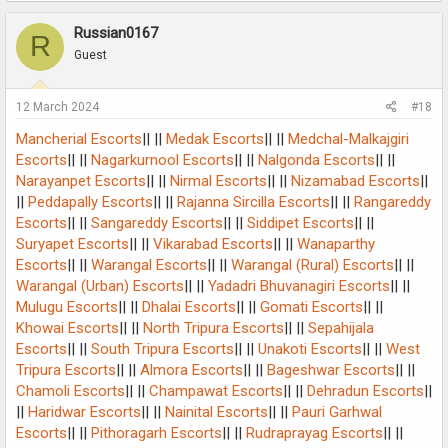
Russian0167
R
Guest
12 March 2024
#18
Mancherial Escorts
|| ||
Medak Escorts
|| ||
Medchal-Malkajgiri
Escorts
|| ||
Nagarkurnool Escorts
|| ||
Nalgonda Escorts
|| ||
Narayanpet Escorts
|| ||
Nirmal Escorts
|| ||
Nizamabad Escorts
||
||
Peddapally Escorts
|| ||
Rajanna Sircilla Escorts
|| ||
Rangareddy
Escorts
|| ||
Sangareddy Escorts
|| ||
Siddipet Escorts
|| ||
Suryapet Escorts
|| ||
Vikarabad Escorts
|| ||
Wanaparthy
Escorts
|| ||
Warangal Escorts
|| ||
Warangal (Rural) Escorts
|| ||
Warangal (Urban) Escorts
|| ||
Yadadri Bhuvanagiri Escorts
|| ||
Mulugu Escorts
|| ||
Dhalai Escorts
|| ||
Gomati Escorts
|| ||
Khowai Escorts
|| ||
North Tripura Escorts
|| ||
Sepahijala
Escorts
|| ||
South Tripura Escorts
|| ||
Unakoti Escorts
|| ||
West
Tripura Escorts
|| ||
Almora Escorts
|| ||
Bageshwar Escorts
|| ||
Chamoli Escorts
|| ||
Champawat Escorts
|| ||
Dehradun Escorts
||
||
Haridwar Escorts
|| ||
Nainital Escorts
|| ||
Pauri Garhwal
Escorts
|| ||
Pithoragarh Escorts
|| ||
Rudraprayag Escorts
|| ||