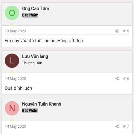
Ong Cao Tâm
O
Bát Phẩm
13 May 2023
#15
Em này vừa đủ tuổi lun nè. Hàng rất đẹp
Lưu Văn lang
L
Thường Dân
14 May 2023
#16
Quá đỉnh luôn
Nguyễn Tuấn Khanh
N
Bát Phẩm
14 May 2023
#17