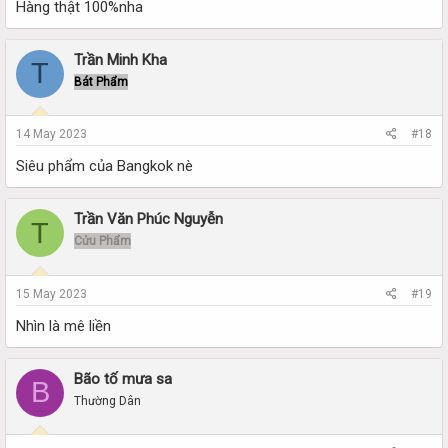
Hàng thật 100%nha
Trần Minh Kha
T
Bát Phẩm
14 May 2023
#18
Siêu phẩm của Bangkok nè
Trần Văn Phúc Nguyễn
T
Cửu Phẩm
15 May 2023
#19
Nhìn là mê liền
Bão tố mưa sa
B
Thường Dân