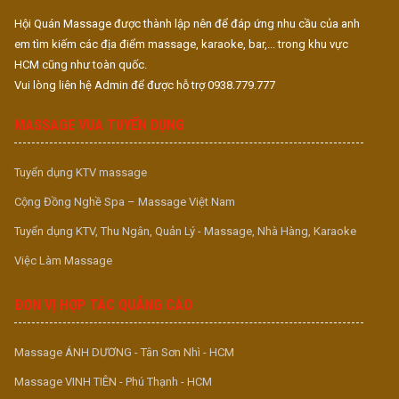
Hội Quán Massage được thành lập nên để đáp ứng nhu cầu của anh
em tìm kiếm các địa điểm massage, karaoke, bar,... trong khu vực
HCM cũng như toàn quốc.
Vui lòng liên hệ Admin để được hỗ trợ 0938.779.777
MASSAGE VUA TUYỂN DỤNG
Tuyển dụng KTV massage
Cộng Đồng Nghề Spa – Massage Việt Nam
Tuyển dụng KTV, Thu Ngân, Quản Lý - Massage, Nhà Hàng, Karaoke
Việc Làm Massage
ĐƠN VỊ HỢP TÁC QUẢNG CÁO
Massage ÁNH DƯƠNG - Tân Sơn Nhì - HCM
Massage VINH TIÊN - Phú Thạnh - HCM