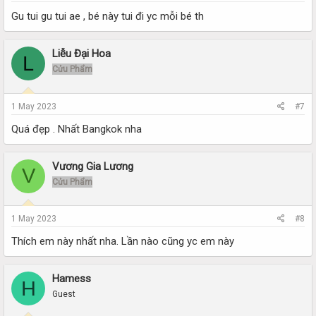
Gu tui gu tui ae , bé này tui đi yc mỗi bé th
Liễu Đại Hoa
L
Cửu Phẩm
1 May 2023
#7
Quá đẹp . Nhất Bangkok nha
Vương Gia Lương
V
Cửu Phẩm
1 May 2023
#8
Thích em này nhất nha. Lần nào cũng yc em này
Hamess
H
Guest