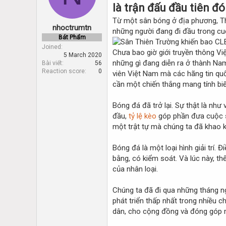
d
d
là trận đấu đầu tiên đó
s
a
Từ một sân bóng ở địa phương, Thi
t
t
nhoctrumtn
a
e
những người đang đi đầu trong cu
Bát Phẩm
r
Joined
t
Chưa bao giờ giới truyền thông Vi
5 March 2020
e
những gì đang diễn ra ở thành Na
Bài viết
56
r
Reaction score
0
viên Việt Nam mà các hãng tin quố
cần một chiến thắng mang tính bi
Bóng đá đã trở lại. Sự thật là nh
đầu,
tỷ lệ kèo
góp phần đưa cuộc số
một trật tự mà chúng ta đã khao k
Bóng đá là một loại hình giải trí.
bằng, có kiểm soát. Và lúc này, th
của nhân loại.
Chúng ta đã đi qua những tháng n
phát triển thấp nhất trong nhiều 
dân, cho cộng đồng và đóng góp m