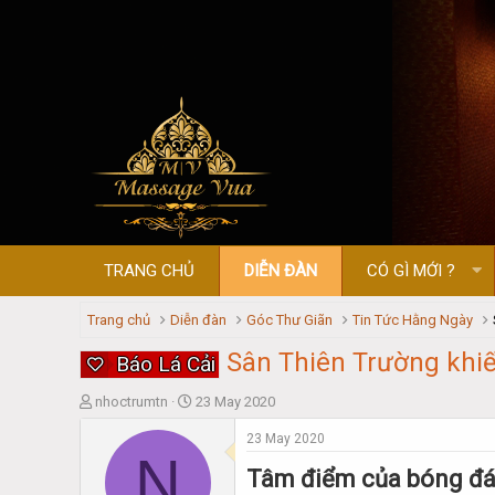
TRANG CHỦ
DIỄN ĐÀN
CÓ GÌ MỚI ?
Trang chủ
Diễn đàn
Góc Thư Giãn
Tin Tức Hằng Ngày
Sân Thiên Trường khi
Báo Lá Cải
T
S
nhoctrumtn
23 May 2020
h
t
23 May 2020
r
a
N
e
r
Tâm điểm của bóng đá 
a
t