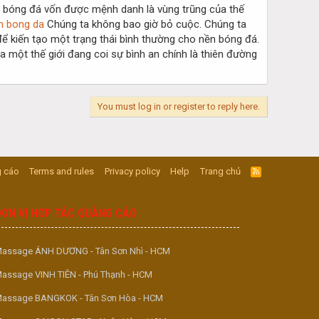
n bóng đá vốn được mệnh danh là vùng trũng của thế
n bong da
Chúng ta không bao giờ bỏ cuộc. Chúng ta
ể kiến tạo một trạng thái bình thường cho nền bóng đá.
một thế giới đang coi sự bình an chính là thiên đường
You must log in or register to reply here.
 cáo
Terms and rules
Privacy policy
Help
Trang chủ
R
S
S
ĐƠN VỊ HỢP TÁC QUẢNG CÁO
assage ÁNH DƯƠNG - Tân Sơn Nhì - HCM
assage VINH TIÊN - Phú Thạnh - HCM
assage BANGKOK - Tân Sơn Hòa - HCM