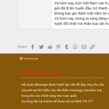
Và hôm nay, một Việt Nam can trư
giới đã đi lên tuyến đầu, trở thà
không bao giờ đánh mất niềm tin v
Và hôm nay, chúng ta xứng đáng n
tuyệt đối nhất mà nhân loại cần h
Facebook
Twitter
Reddit
Pinterest
Tumblr
WhatsApp
Email
Link
Share:
Vietnames
VỀ DIỄN ĐÀN MASSAGE
Hội Quán Massage được thành lập nên để đáp ứng nhu cầu
của anh em tìm kiếm các địa điểm massage, karaoke, bar,...
trong khu vực HCM cũng như toàn quốc.
Vui lòng liên hệ Admin để được hỗ trợ 0938.779.777