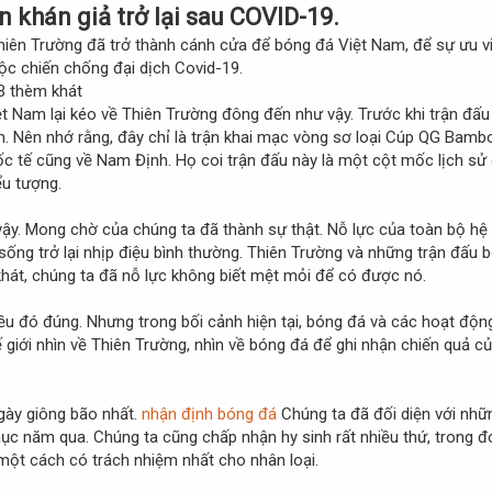
n khán giả trở lại sau COVID-19.
ên Trường đã trở thành cánh cửa để bóng đá Việt Nam, để sự ưu việ
ộc chiến chống đại dịch Covid-19.
ệt Nam lại kéo về Thiên Trường đông đến như vậy. Trước khi trận đấu
m. Nên nhớ rằng, đây chỉ là trận khai mạc vòng sơ loại Cúp QG Bamb
c tế cũng về Nam Định. Họ coi trận đấu này là một cột mốc lịch sử 
ểu tượng.
ư vậy. Mong chờ của chúng ta đã thành sự thật. Nỗ lực của toàn bộ h
ng trở lại nhịp điệu bình thường. Thiên Trường và những trận đấu b
hát, chúng ta đã nỗ lực không biết mệt mỏi để có được nó.
 Điều đó đúng. Nhưng trong bối cảnh hiện tại, bóng đá và các hoạt độ
ế giới nhìn về Thiên Trường, nhìn về bóng đá để ghi nhận chiến quả c
gày giông bão nhất.
nhận định bóng đá
Chúng ta đã đối diện với nhữn
chục năm qua. Chúng ta cũng chấp nhận hy sinh rất nhiều thứ, trong 
ột cách có trách nhiệm nhất cho nhân loại.