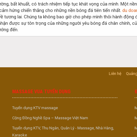
ờng, bất khuất, có trách nhiệm tiếp tục khát vọng của mình. Một nề
nh cảm hứng chiến thắng cho những nền bóng đá tiên tiến nhất.
du doa
ề tương lai. Chúng ta không bao giờ cho phép mình thôi hành động đ
hận được sự tôn trọng của những người yêu bóng đá chân chính, của 
ướng đến.
Liên hệ
Quảng
MASSAGE VUA TUYỂN DỤNG
Tuyển dụng KTV massage
M
Cộng Đồng Nghề Spa – Massage Việt Nam
M
Tuyển dụng KTV, Thu Ngân, Quản Lý - Massage, Nhà Hàng,
M
Karaoke