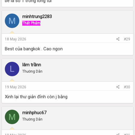
bé là số 1 trong lòng tui
minhtrung2283
M
Thất Phẩm
18 May 2026
#29
Best của bangkok . Cao ngon
lâm trầnn
L
Thường Dân
19 May 2026
#30
Xinh lại thư giản đỉnh còn j bằng
minhphuc67
M
Thường Dân