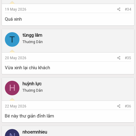
19 May 2026
#34
Quá xinh
tùngg lâm
T
Thường Dân
20 May 2026
#35
Vừa xinh lại chìu khách
huỳnh lực
H
Thường Dân
22 May 2026
#36
Bé này thư giản đỉnh lắm
nhoemnhieu