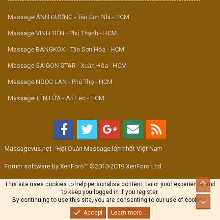
Massage ÁNH DƯƠNG - Tân Sơn Nhì - HCM
Massage VINH TIÊN - Phú Thạnh - HCM
Massage BANGKOK - Tân Sơn Hòa - HCM
Massage SAIGON STAR - Xuân Hòa - HCM
Massage NGỌC LAN - Phú Thọ - HCM
Massage TÊN LỬA - An Lạc - HCM
Massagevua.net - Hội Quán Massage lớn nhất Việt Nam
Forum software by XenForo™ ©2010-2019 XenForo Ltd.
Top
This site uses cookies to help personalise content, tailor your experience and
to keep you logged in if you register.
By continuing to use this site, you are consenting to our use of cookies.
Bott
Accept
Learn more...