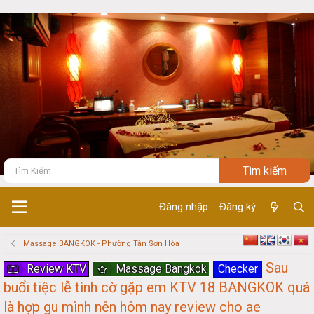
Đăng nhập
Đăng ký
Massage BANGKOK - Phường Tân Sơn Hòa
Sau
Review KTV
Massage Bangkok
Checker
buổi tiệc lễ tình cờ gặp em KTV 18 BANGKOK quá
là hợp gu mình nên hôm nay review cho ae