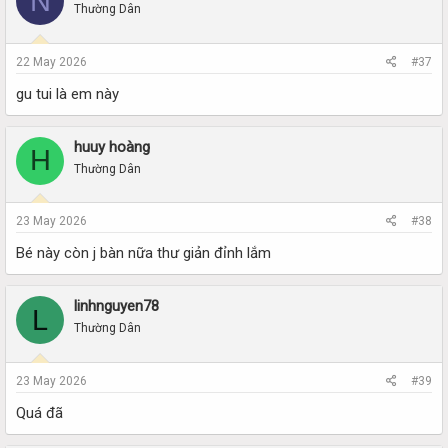
N
Thường Dân
22 May 2026
#37
gu tui là em này
huuy hoàng
H
Thường Dân
23 May 2026
#38
Bé này còn j bàn nữa thư giản đỉnh lắm
linhnguyen78
L
Thường Dân
23 May 2026
#39
Quá đã