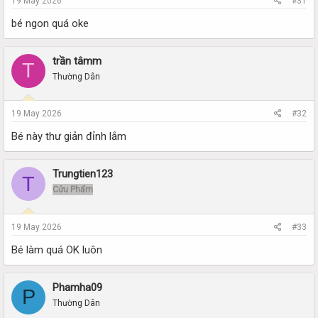
19 May 2026
#31
bé ngon quá oke
trần tâmm
T
Thường Dân
19 May 2026
#32
Bé này thư giản đỉnh lắm
Trungtien123
T
Cửu Phẩm
19 May 2026
#33
Bé làm quá OK luôn
Phamha09
P
Thường Dân