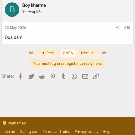
Boy kherme
B
Thường Dân
23 May 2026
#40
Quá dâm
First
Last
Prev
2 of 6
Next
You must log in or register to reply here.
Facebook
Twitter
Reddit
Pinterest
Tumblr
WhatsApp
Email
Link
Share:
Vietnames
Liên hệ
Quảng cáo
Terms and rules
Privacy policy
Help