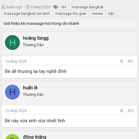
T
S
huân ngô
3 May 2026
ktv
massage bangkok
h
t
massage bangkok tan binh
massage thu gian
review
tiệc
r
a
Giới thiệu ktv massage hot trong chi nhánh
e
r
a
t
d
d
hoàng tùngg
H
s
a
Thường Dân
t
t
a
e
r
16 May 2026
#21
t
e
Bé dễ thương lại tay nghề đỉnh
r
huấn lê
H
Thường Dân
16 May 2026
#22
Bé này vừa xinh vừa nhiệt tình
đông thăng