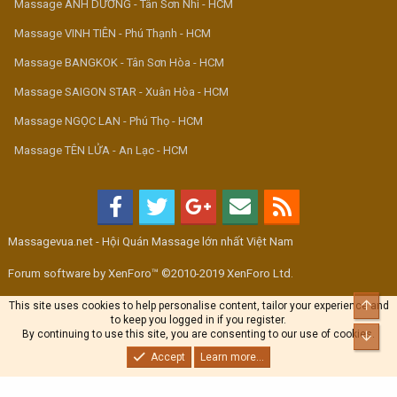
Massage ÁNH DƯƠNG - Tân Sơn Nhì - HCM
Massage VINH TIÊN - Phú Thạnh - HCM
Massage BANGKOK - Tân Sơn Hòa - HCM
Massage SAIGON STAR - Xuân Hòa - HCM
Massage NGỌC LAN - Phú Thọ - HCM
Massage TÊN LỬA - An Lạc - HCM
Massagevua.net - Hội Quán Massage lớn nhất Việt Nam
Forum software by XenForo™ ©2010-2019 XenForo Ltd.
Top
This site uses cookies to help personalise content, tailor your experience and
to keep you logged in if you register.
By continuing to use this site, you are consenting to our use of cookies.
Bott
Accept
Learn more...