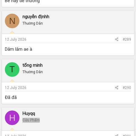
Bé này dễ thương
nguyễn địnhh
N
Thường Dân
12 July 2026
#289
Dâm lắm ae à
tổng minh
T
Thường Dân
12 July 2026
#290
Đã đã
Huyqq
H
Cửu Phẩm