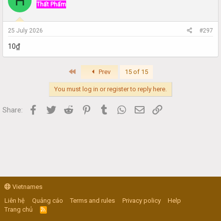
H
Thất Phẩm
25 July 2026
#297
10₫
First
Prev
15 of 15
You must log in or register to reply here.
Facebook
Twitter
Reddit
Pinterest
Tumblr
WhatsApp
Email
Link
Share:
Vietnames
Liên hệ
Quảng cáo
Terms and rules
Privacy policy
Help
Trang chủ
R
S