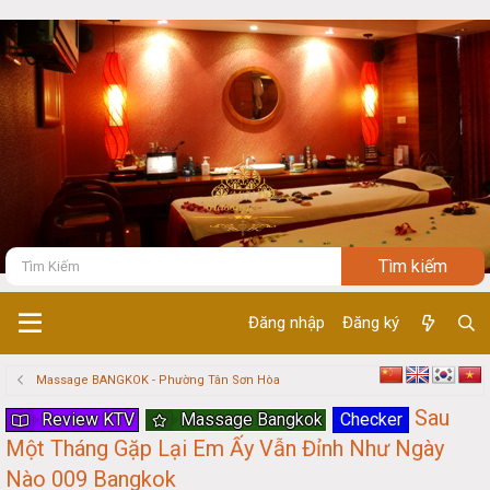
Đăng nhập
Đăng ký
Massage BANGKOK - Phường Tân Sơn Hòa
Sau
Review KTV
Massage Bangkok
Checker
Một Tháng Gặp Lại Em Ấy Vẫn Đỉnh Như Ngày
Nào 009 Bangkok