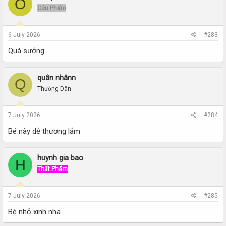
O
Cửu Phẩm
6 July 2026
#283
Quá sướng
quân nhânn
Q
Thường Dân
7 July 2026
#284
Bé này dễ thương lắm
huynh gia bao
H
Thất Phẩm
7 July 2026
#285
Bé nhỏ xinh nha