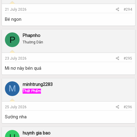
21 July 2026
#294
Bé ngon
Phapnho
P
Thường Dân
23 July 2026
#295
Mi nơ này bén quá
minhtrung2283
M
Thất Phẩm
25 July 2026
#296
Sướng nha
huynh gia bao