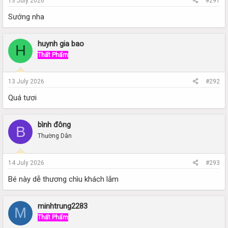
13 July 2026
#291
Sướng nha
huynh gia bao
H
Thất Phẩm
13 July 2026
#292
Quá tươi
bình đông
B
Thường Dân
14 July 2026
#293
Bé này dễ thương chìu khách lắm
minhtrung2283
M
Thất Phẩm