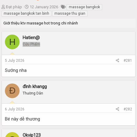
T
S
Đạt pháp
12 January 2026
massage bangkok
h
t
massage bangkok tan binh
massage thu gian
r
a
Giới thiệu ktv massage hot trong chi nhánh
e
r
a
t
d
d
Hatien@
H
s
a
Cửu Phẩm
t
t
a
e
r
5 July 2026
#281
t
e
Sướng nha
r
đình khangg
Đ
Thường Dân
6 July 2026
#282
Bé này dễ thương
Okvip123