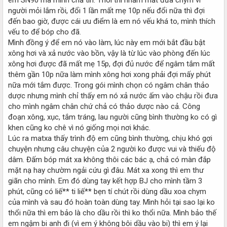
người mỏi lắm rồi, đổi 1 lần mất mẹ 10p nếu đổi nữa thì đợi
đến bao giờ, được cái ưu điểm là em nó vếu khá to, mình thích
vếu to để bóp cho đã.
Mình đồng ý để em nó vào làm, lúc này em mới bắt đầu bật
xông hơi và xả nước vào bồn, vậy là từ lúc vào phòng đến lúc
xông hơi được đã mất mẹ 15p, đợi đủ nước để ngâm tắm mất
thêm gần 10p nữa làm mình xông hơi xong phải đợi mấy phút
nữa mới tắm được. Trong gói mình chọn có ngâm chân thảo
dược nhưng mình chỉ thấy em nó xả nước ấm vào chậu rồi đưa
cho mình ngâm chân chứ chả có thảo dược nào cả. Công
đoạn xông, xục, tắm tráng, lau người cũng bình thường ko có gì
khen cũng ko chê vì nó giống mọi nơi khác.
Lúc ra matxa thấy trình độ em cũng bình thường, chịu khó gợi
chuyện nhưng câu chuyện của 2 người ko được vui và thiếu độ
dâm. Đấm bóp mát xa không thôi các bác ạ, chả có màn đắp
mặt nạ hay chườm ngải cứu gì đâu. Mát xa xong thì em thư
giãn cho mình. Em đó dùng tay kết hợp BJ cho mình tầm 3
phút, cũng có liế** ti liế** bẹn tí chút rồi dùng dầu xoa chym
của mình và sau đó hoàn toàn dùng tay. Mình hỏi tại sao lại ko
thổi nữa thì em bảo là cho dầu rồi thì ko thổi nữa. Mình bảo thế
em ngậm bi anh đi (vì em ý không bôi dầu vào bi) thì em ý lại