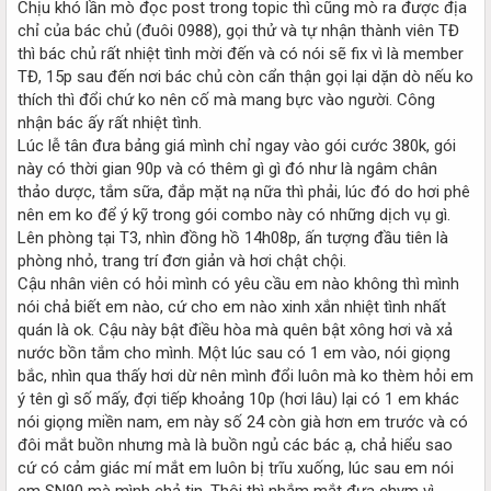
Chịu khó lần mò đọc post trong topic thì cũng mò ra được địa
chỉ của bác chủ (đuôi 0988), gọi thử và tự nhận thành viên TĐ
thì bác chủ rất nhiệt tình mời đến và có nói sẽ fix vì là member
TĐ, 15p sau đến nơi bác chủ còn cẩn thận gọi lại dặn dò nếu ko
thích thì đổi chứ ko nên cố mà mang bực vào người. Công
nhận bác ấy rất nhiệt tình.
Lúc lễ tân đưa bảng giá mình chỉ ngay vào gói cước 380k, gói
này có thời gian 90p và có thêm gì gì đó như là ngâm chân
thảo dược, tắm sữa, đắp mặt nạ nữa thì phải, lúc đó do hơi phê
nên em ko để ý kỹ trong gói combo này có những dịch vụ gì.
Lên phòng tại T3, nhìn đồng hồ 14h08p, ấn tượng đầu tiên là
phòng nhỏ, trang trí đơn giản và hơi chật chội.
Cậu nhân viên có hỏi mình có yêu cầu em nào không thì mình
nói chả biết em nào, cứ cho em nào xinh xắn nhiệt tình nhất
quán là ok. Cậu này bật điều hòa mà quên bật xông hơi và xả
nước bồn tắm cho mình. Một lúc sau có 1 em vào, nói giọng
bắc, nhìn qua thấy hơi dừ nên mình đổi luôn mà ko thèm hỏi em
ý tên gì số mấy, đợi tiếp khoảng 10p (hơi lâu) lại có 1 em khác
nói giọng miền nam, em này số 24 còn già hơn em trước và có
đôi mắt buồn nhưng mà là buồn ngủ các bác ạ, chả hiểu sao
cứ có cảm giác mí mắt em luôn bị trĩu xuống, lúc sau em nói
em SN90 mà mình chả tin. Thôi thì nhắm mắt đưa chym vì