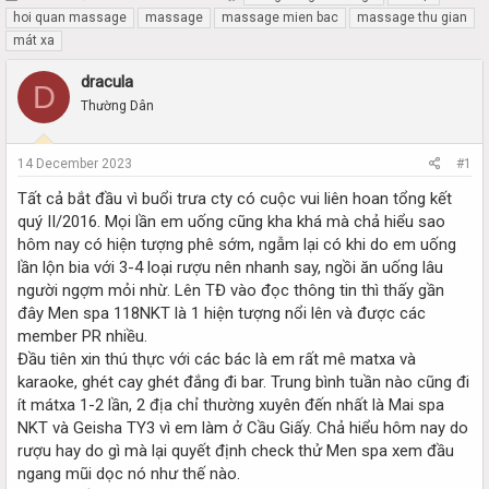
h
t
hoi quan massage
massage
massage mien bac
massage thu gian
r
a
mát xa
e
r
a
t
dracula
D
d
d
Thường Dân
s
a
t
t
a
e
14 December 2023
#1
r
t
Tất cả bắt đầu vì buổi trưa cty có cuộc vui liên hoan tổng kết
e
quý II/2016. Mọi lần em uống cũng kha khá mà chả hiểu sao
r
hôm nay có hiện tượng phê sớm, ngẫm lại có khi do em uống
lần lộn bia với 3-4 loại rượu nên nhanh say, ngồi ăn uống lâu
người ngợm mỏi nhừ. Lên TĐ vào đọc thông tin thì thấy gần
đây Men spa 118NKT là 1 hiện tượng nổi lên và được các
member PR nhiều.
Đầu tiên xin thú thực với các bác là em rất mê matxa và
karaoke, ghét cay ghét đắng đi bar. Trung bình tuần nào cũng đi
ít mátxa 1-2 lần, 2 địa chỉ thường xuyên đến nhất là Mai spa
NKT và Geisha TY3 vì em làm ở Cầu Giấy. Chả hiểu hôm nay do
rượu hay do gì mà lại quyết định check thử Men spa xem đầu
ngang mũi dọc nó như thế nào.