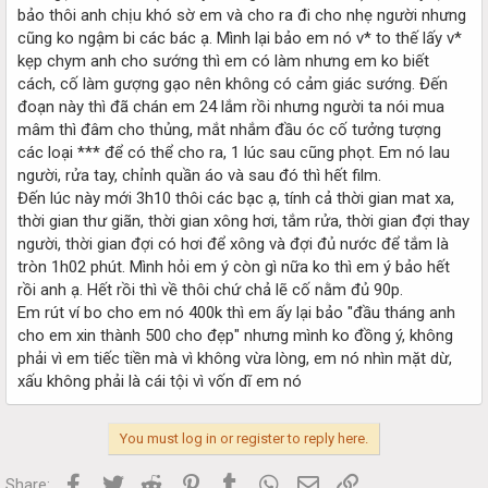
bảo thôi anh chịu khó sờ em và cho ra đi cho nhẹ người nhưng
cũng ko ngậm bi các bác ạ. Mình lại bảo em nó v* to thế lấy v*
kẹp chym anh cho sướng thì em có làm nhưng em ko biết
cách, cố làm gượng gạo nên không có cảm giác sướng. Đến
đoạn này thì đã chán em 24 lắm rồi nhưng người ta nói mua
mâm thì đâm cho thủng, mắt nhắm đầu óc cố tưởng tượng
các loại *** để có thể cho ra, 1 lúc sau cũng phọt. Em nó lau
người, rửa tay, chỉnh quần áo và sau đó thì hết film.
Đến lúc này mới 3h10 thôi các bạc ạ, tính cả thời gian mat xa,
thời gian thư giãn, thời gian xông hơi, tắm rửa, thời gian đợi thay
người, thời gian đợi có hơi để xông và đợi đủ nước để tắm là
tròn 1h02 phút. Mình hỏi em ý còn gì nữa ko thì em ý bảo hết
rồi anh ạ. Hết rồi thì về thôi chứ chả lẽ cố nằm đủ 90p.
Em rút ví bo cho em nó 400k thì em ấy lại bảo "đầu tháng anh
cho em xin thành 500 cho đẹp" nhưng mình ko đồng ý, không
phải vì em tiếc tiền mà vì không vừa lòng, em nó nhìn mặt dừ,
xấu không phải là cái tội vì vốn dĩ em nó
You must log in or register to reply here.
Facebook
Twitter
Reddit
Pinterest
Tumblr
WhatsApp
Email
Link
Share: