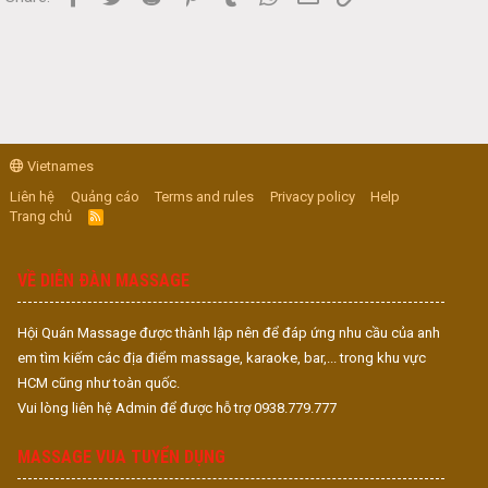
Vietnames
Liên hệ
Quảng cáo
Terms and rules
Privacy policy
Help
Trang chủ
R
S
S
VỀ DIỄN ĐÀN MASSAGE
Hội Quán Massage được thành lập nên để đáp ứng nhu cầu của anh
em tìm kiếm các địa điểm massage, karaoke, bar,... trong khu vực
HCM cũng như toàn quốc.
Vui lòng liên hệ Admin để được hỗ trợ 0938.779.777
MASSAGE VUA TUYỂN DỤNG