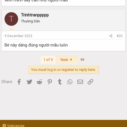
Trinhtranppppp
T
Thường Dân
9 December 2023
#20
Bé này dáng đúng người mãu luôn
Last
1 of 5
Next
You must log in or register to reply here.
Facebook
Twitter
Reddit
Pinterest
Tumblr
WhatsApp
Email
Link
Share:
Vietnames