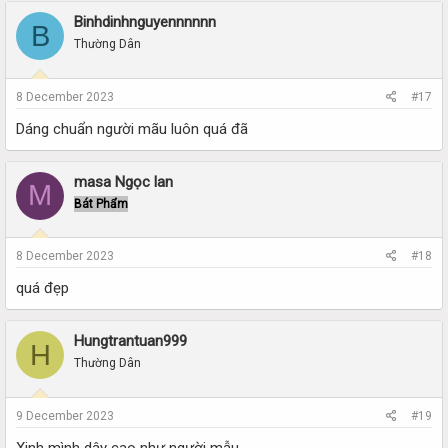
Binhdinhnguyennnnnn
B
Thường Dân
8 December 2023
#17
Dáng chuẩn người mãu luôn quá đã
masa Ngọc lan
M
Bát Phẩm
8 December 2023
#18
quá đẹp
Hungtrantuan999
H
Thường Dân
9 December 2023
#19
Xinh mình dây cao như người mẫu