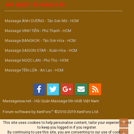
ĐƠN VỊ HỢP TÁC QUẢNG CÁO
Massage ÁNH DƯƠNG - Tân Sơn Nhì - HCM
Massage VINH TIÊN - Phú Thạnh - HCM
Massage BANGKOK - Tân Sơn Hòa - HCM
Massage SAIGON STAR - Xuân Hòa - HCM
Massage NGỌC LAN - Phú Thọ - HCM
Massage TÊN LỬA - An Lạc - HCM
Massagevua.net - Hội Quán Massage lớn nhất Việt Nam
Forum software by XenForo™ ©2010-2019 XenForo Ltd.
Top
This site uses cookies to help personalise content, tailor your experience and
to keep you logged in if you register.
By continuing to use this site, you are consenting to our use of cookies.
Bott