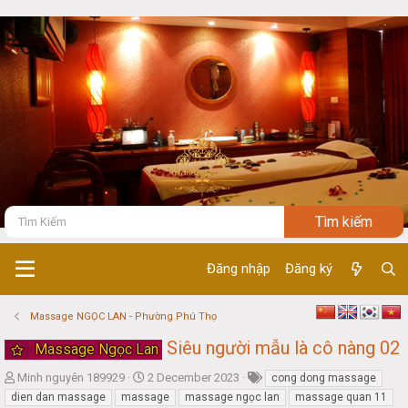
Đăng nhập
Đăng ký
Massage NGỌC LAN - Phường Phú Thọ
Siêu người mẫu là cô nàng 02
Massage Ngọc Lan
T
S
Minh nguyên 189929
2 December 2023
cong dong massage
h
t
dien dan massage
massage
massage ngọc lan
massage quan 11