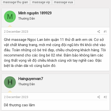
r
a
massage thu gian
massage vip
massage vua
e
r
a
t
Minh nguyên 189929
d
d
M
s
a
Thường Dân
t
t
a
e
r
2 December 2023
#1
t
Ghé massage Ngọc Lan bên quận 11 thử đi anh em ơii. Cơ sở
e
vật chất khang trang, mới mẻ cùng đội ngũ ktv thì khỏi chê vào
r
đâu. Toàn những cô bé trẻ đẹp, chiều chuộnng khách hàng. Tôi
recommend cho các ông bé 02 nhé. Đảm bảo không làm các
ông thất vọng về độ chiều khách cùng với tay nghề cao. Đặc
biệt là chân dài vô cùng luôn đó.
Hainguyenvan7
H
Thường Dân
2 December 2023
#2
Dễ thương cao lắm