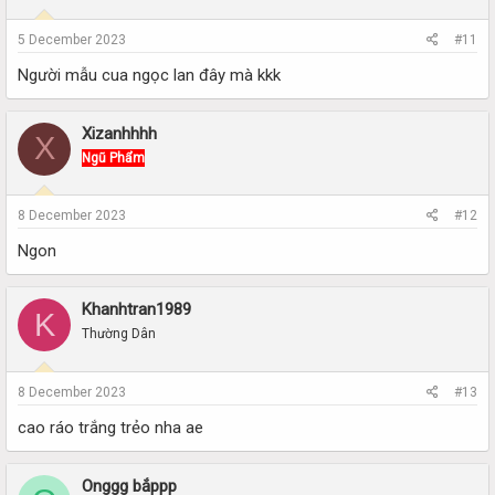
5 December 2023
#11
Người mẫu cua ngọc lan đây mà kkk
Xizanhhhh
X
Ngũ Phẩm
8 December 2023
#12
Ngon
Khanhtran1989
K
Thường Dân
8 December 2023
#13
cao ráo trắng trẻo nha ae
Onggg bắppp