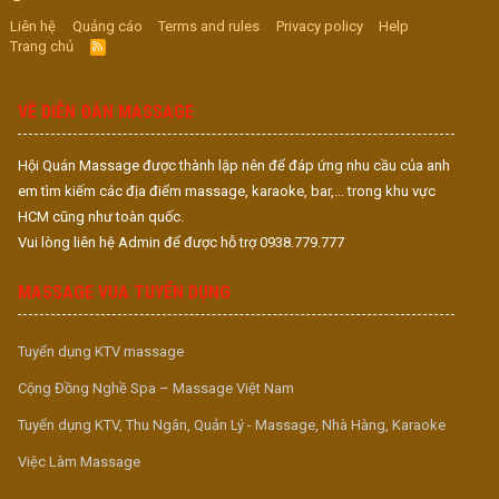
Liên hệ
Quảng cáo
Terms and rules
Privacy policy
Help
Trang chủ
R
S
S
VỀ DIỄN ĐÀN MASSAGE
Hội Quán Massage được thành lập nên để đáp ứng nhu cầu của anh
em tìm kiếm các địa điểm massage, karaoke, bar,... trong khu vực
HCM cũng như toàn quốc.
Vui lòng liên hệ Admin để được hỗ trợ 0938.779.777
MASSAGE VUA TUYỂN DỤNG
Tuyển dụng KTV massage
Cộng Đồng Nghề Spa – Massage Việt Nam
Tuyển dụng KTV, Thu Ngân, Quản Lý - Massage, Nhà Hàng, Karaoke
Việc Làm Massage