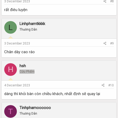
3 December 2023
#8
rất điêu luyện
Linhphamtkkkk
L
Thường Dân
3 December 2023
#9
Chân dày cao ráo
hsh
H
Cửu Phẩm
4 December 2023
#10
dáng thì khỏi bàn còn chiều khách, nhất định sẽ quay lại
Tinhphamoooooo
T
Thường Dân