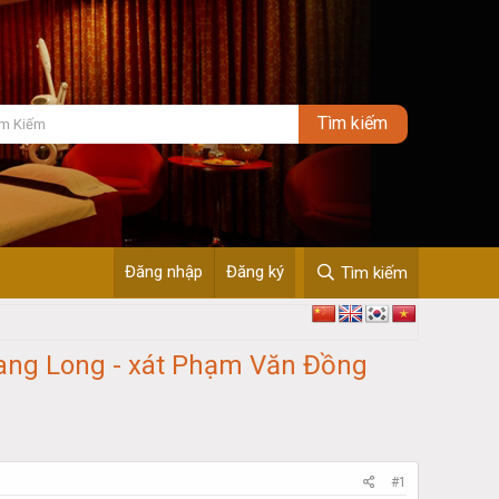
Đăng nhập
Đăng ký
Tìm kiếm
rang Long - xát Phạm Văn Đồng
#1