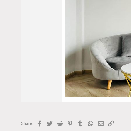
Facebook
Twitter
Reddit
Pinterest
Tumblr
WhatsApp
Email
Link
Share: