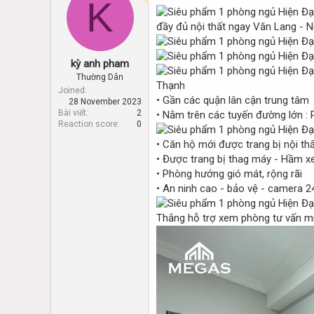
K
e
r
a
t
đầy đủ nội thất ngay Văn Lang -
d
d
s
a
t
t
kỳ anh pham
a
e
r
Thường Dân
Thạnh
t
Joined
• Gần các quận lân cận trung tâm
28 November 2023
e
Bài viết
2
• Nằm trên các tuyến đường lớn :
r
Reaction score
0
• Căn hộ mới được trang bị nội th
• Được trang bị thag máy - Hầm xe
• Phòng hướng gió mát, rộng rãi
• An ninh cao - bảo vệ - camera 2
Thắng hỗ trợ xem phòng tư vấn mi