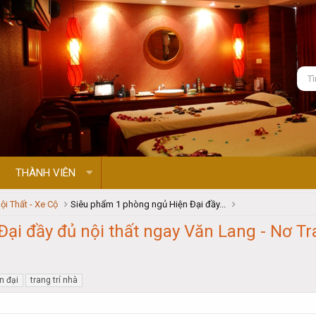
THÀNH VIÊN
ội Thất - Xe Cộ
Siêu phẩm 1 phòng ngủ Hiện Đại đầy...
ại đầy đủ nội thất ngay Văn Lang - Nơ T
ện đại
trang trí nhà