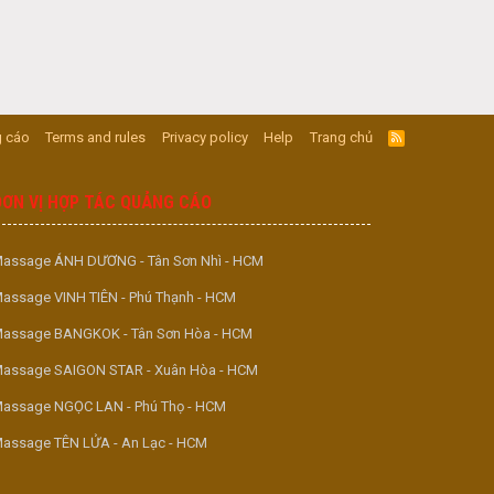
 cáo
Terms and rules
Privacy policy
Help
Trang chủ
R
S
S
ĐƠN VỊ HỢP TÁC QUẢNG CÁO
assage ÁNH DƯƠNG - Tân Sơn Nhì - HCM
assage VINH TIÊN - Phú Thạnh - HCM
assage BANGKOK - Tân Sơn Hòa - HCM
assage SAIGON STAR - Xuân Hòa - HCM
assage NGỌC LAN - Phú Thọ - HCM
assage TÊN LỬA - An Lạc - HCM