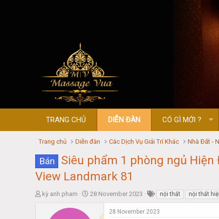
TRANG CHỦ
DIỄN ĐÀN
CÓ GÌ MỚI ?
Trang chủ
Diễn đàn
Các Dịch Vụ Giải Trí Khác
Nhà Đất - N
Siêu phẩm 1 phòng ngủ Hiện Đ
Bán
View Landmark 81
T
S
kỳ anh pham
28 November 2023
nội thất
nội thất hi
h
t
r
a
28 November 2023