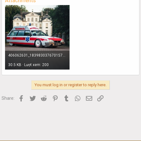
Attachments
406062631_18398303767015736_4525222821233644114_n.jpg
30.5 KB · Lượt xem: 200
You must log in or register to reply here.
Facebook
Twitter
Reddit
Pinterest
Tumblr
WhatsApp
Email
Link
Share: