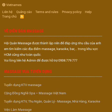
Vietnames
Liên hệ
Quảng cáo
Terms and rules
Privacy policy
Help
Trang chủ
R
S
S
VỀ DIỄN ĐÀN MASSAGE
Hội Quán Massage được thành lập nên để đáp ứng nhu cầu của anh
em tìm kiếm các địa điểm massage, karaoke, bar,... trong khu vực
HCM cũng như toàn quốc.
Vui lòng liên hệ Admin để được hỗ trợ 0938.779.777
MASSAGE VUA TUYỂN DỤNG
Tuyển dụng KTV massage
Cộng Đồng Nghề Spa – Massage Việt Nam
Tuyển dụng KTV, Thu Ngân, Quản Lý - Massage, Nhà Hàng, Karaoke
Việc Làm Massage