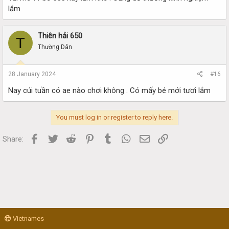
lắm
Thiên hải 650
T
Thường Dân
28 January 2024
#16
Nay cúi tuần có ae nào chơi không . Có mấy bé mới tươi lắm
You must log in or register to reply here.
Facebook
Twitter
Reddit
Pinterest
Tumblr
WhatsApp
Email
Link
Share:
Vietnames