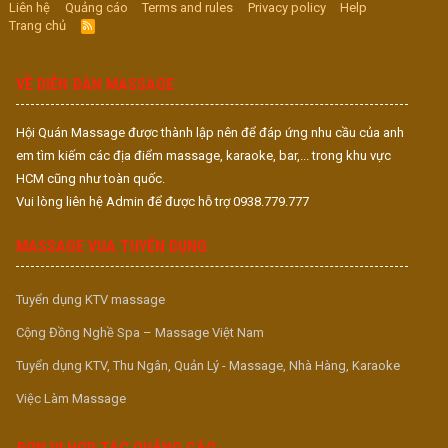
Liên hệ
Quảng cáo
Terms and rules
Privacy policy
Help
Trang chủ
R
S
S
VỀ DIỄN ĐÀN MASSAGE
Hội Quán Massage được thành lập nên để đáp ứng nhu cầu của anh
em tìm kiếm các địa điểm massage, karaoke, bar,... trong khu vực
HCM cũng như toàn quốc.
Vui lòng liên hệ Admin để được hỗ trợ 0938.779.777
MASSAGE VUA TUYỂN DỤNG
Tuyển dụng KTV massage
Cộng Đồng Nghề Spa – Massage Việt Nam
Tuyển dụng KTV, Thu Ngân, Quản Lý - Massage, Nhà Hàng, Karaoke
Việc Làm Massage