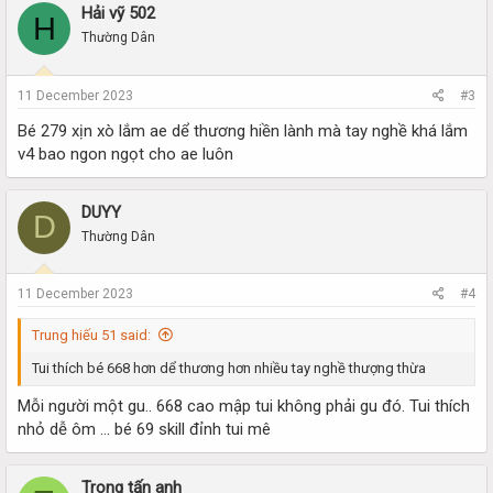
Hải vỹ 502
H
Thường Dân
11 December 2023
#3
Bé 279 xịn xò lắm ae dể thương hiền lành mà tay nghề khá lắm
v4 bao ngon ngọt cho ae luôn
DUYY
D
Thường Dân
11 December 2023
#4
Trung hiếu 51 said:
Tui thích bé 668 hơn dể thương hơn nhiều tay nghề thượng thừa
Mỗi người một gu.. 668 cao mập tui không phải gu đó. Tui thích
nhỏ dễ ôm … bé 69 skill đỉnh tui mê
Trọng tấn anh