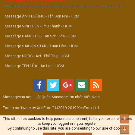
ĐƠN VỊ HỢP TÁC QUẢNG CÁO
Massage ÁNH DƯƠNG - Tân Sơn Nhì - HCM
Massage VINH TIÊN - Phú Thạnh - HCM
Massage BANGKOK - Tân Sơn Hòa - HCM
Massage SAIGON STAR - Xuân Hòa - HCM
Massage NGỌC LAN - Phú Thọ - HCM
Massage TÊN LỬA - An Lạc - HCM
Massagevua.net - Hội Quán Massage lớn nhất Việt Nam
Forum software by XenForo™ ©2010-2019 XenForo Ltd.
Top
This site uses cookies to help personalise content, tailor your experience and
to keep you logged in if you register.
By continuing to use this site, you are consenting to our use of cookies.
Bott