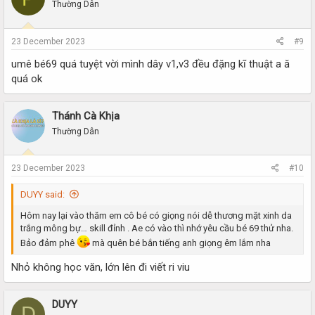
Thường Dân
23 December 2023
#9
umê bé69 quá tuyệt vời mình dây v1,v3 đều đặng kĩ thuật a ă
quá ok
Thánh Cà Khịa
Thường Dân
23 December 2023
#10
DUYY said:
Hôm nay lại vào thăm em cô bé có giọng nói dễ thương mặt xinh da
trắng mông bự… skill đỉnh . Ae có vào thì nhớ yêu cầu bé 69 thử nha.
Bảo đảm phê
mà quên bé bắn tiếng anh giọng êm lắm nha
Nhỏ không học văn, lớn lên đi viết ri viu
DUYY
D