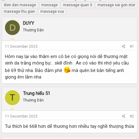
h
t
dien dan massage
massage
massage quan 3
massage sai gon star
r
a
massage thu gian
massage vua
e
r
a
t
DUYY
D
d
d
Thường Dân
s
a
t
t
a
e
11 December 2023
#1
r
t
Hôm nay lại vào thăm em cô bé có giọng nói dễ thương mặt
e
xinh da trắng mông bự… skill đỉnh . Ae có vào thì nhớ yêu cầu
r
bé 69 thử nha. Bảo đảm phê
mà quên bé bắn tiếng anh
giọng êm lắm nha
Trung hiếu 51
T
Thường Dân
11 December 2023
#2
Tui thích bé 668 hơn dể thương hơn nhiều tay nghề thượng thừa