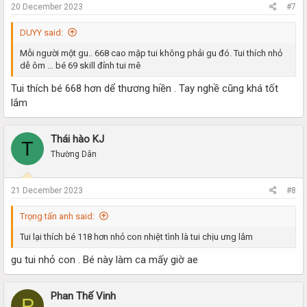
20 December 2023
#7
DUYY said:
Mỗi người một gu.. 668 cao mập tui không phải gu đó. Tui thích nhỏ
dễ ôm … bé 69 skill đỉnh tui mê
Tui thích bé 668 hơn dể thương hiền . Tay nghề cũng khá tốt
lắm
Thái hào KJ
T
Thường Dân
21 December 2023
#8
Trọng tấn anh said:
Tui lại thích bé 118 hơn nhỏ con nhiệt tình là tui chịu ưng lắm
gu tui nhỏ con . Bé này làm ca mấy giờ ae
Phan Thế Vinh
P