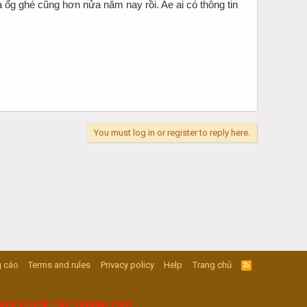
 ổg ghé cũng hơn nửa năm nay rồi. Ae ai có thông tin
You must log in or register to reply here.
 cáo
Terms and rules
Privacy policy
Help
Trang chủ
R
S
S
ĐƠN VỊ HỢP TÁC QUẢNG CÁO