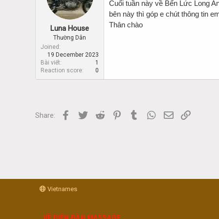
d
d
Cuối tuần này về Bến Lức Long An,
s
a
bên này thì góp e chút thông tin em
t
t
Thân chào
Luna House
a
e
r
Thường Dân
t
Joined
19 December 2023
e
Bài viết
1
r
Reaction score
0
Facebook
Twitter
Reddit
Pinterest
Tumblr
WhatsApp
Email
Link
Share:
Vietnames
VỀ DIỄN ĐÀN MASSAGE