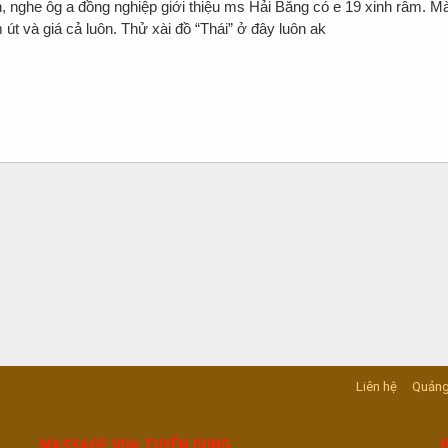
 nghe ôg a đồng nghiệp giới thiệu ms Hải Băng có e 19 xinh râm. Mà
 út và giá cả luôn. Thử xài đồ “Thái” ở đây luôn ak
Liên hệ
Quảng
MASSAGE VUA TUYỂN DỤNG