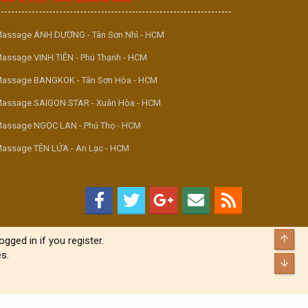
assage ÁNH DƯƠNG - Tân Sơn Nhì - HCM
assage VINH TIÊN - Phú Thạnh - HCM
assage BANGKOK - Tân Sơn Hòa - HCM
assage SAIGON STAR - Xuân Hòa - HCM
assage NGỌC LAN - Phú Thọ - HCM
assage TÊN LỬA - An Lạc - HCM
Top
gged in if you register.
s.
Bott