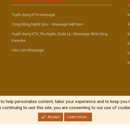
Tuyển dụng KTV massage
M
Cộng Đồng Nghề Spa – Massage Việt Nam
M
Tuyển dụng KTV, Thu Ngân, Quản Lý - Massage, Nhà Hàng,
M
Karaoke
M
Việc Làm Massage
M
M
to help personalise content, tailor your experience and to keep you lo
y continuing to use this site, you are consenting to our use of cookie
Accept
Learn more...