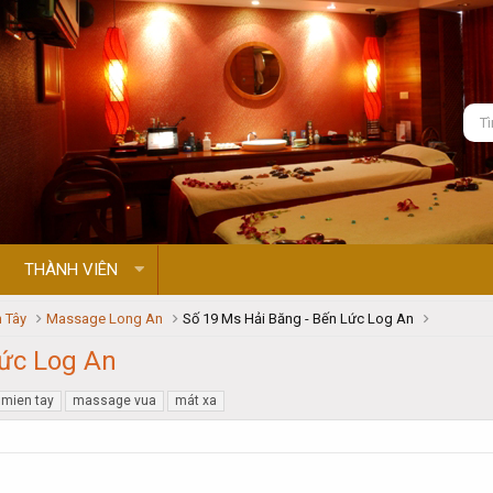
THÀNH VIÊN
 Tây
Massage Long An
Số 19 Ms Hải Băng - Bến Lức Log An
Lức Log An
mien tay
massage vua
mát xa