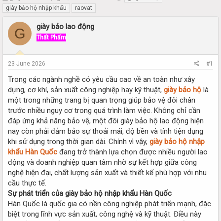
h
t
giày bảo hộ nhập khẩu
raovat
r
a
e
r
giày bảo lao động
G
a
t
Thất Phẩm
d
d
s
a
t
t
23 June 2026
#1
a
e
r
Trong các ngành nghề có yêu cầu cao về an toàn như xây
t
dựng, cơ khí, sản xuất công nghiệp hay kỹ thuật,
giày bảo hộ
là
e
một trong những trang bị quan trọng giúp bảo vệ đôi chân
r
trước nhiều nguy cơ trong quá trình làm việc. Không chỉ cần
đáp ứng khả năng bảo vệ, một đôi giày bảo hộ lao động hiện
nay còn phải đảm bảo sự thoải mái, độ bền và tính tiện dụng
khi sử dụng trong thời gian dài. Chính vì vậy,
giày bảo hộ nhập
khẩu Hàn Quốc
đang trở thành lựa chọn được nhiều người lao
động và doanh nghiệp quan tâm nhờ sự kết hợp giữa công
nghệ hiện đại, chất lượng sản xuất và thiết kế phù hợp với nhu
cầu thực tế.
Sự phát triển của giày bảo hộ nhập khẩu Hàn Quốc
Hàn Quốc là quốc gia có nền công nghiệp phát triển mạnh, đặc
biệt trong lĩnh vực sản xuất, công nghệ và kỹ thuật. Điều này