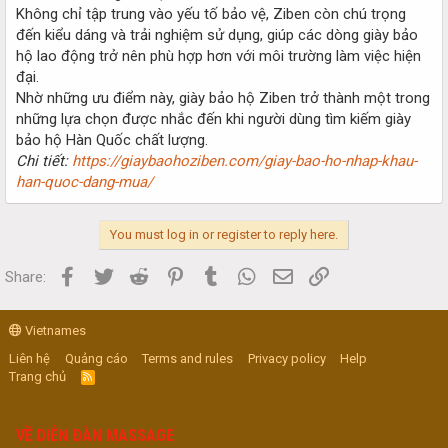
Không chỉ tập trung vào yếu tố bảo vệ, Ziben còn chú trọng
đến kiểu dáng và trải nghiệm sử dụng, giúp các dòng giày bảo
hộ lao động trở nên phù hợp hơn với môi trường làm việc hiện
đại.
Nhờ những ưu điểm này, giày bảo hộ Ziben trở thành một trong
những lựa chọn được nhắc đến khi người dùng tìm kiếm giày
bảo hộ Hàn Quốc chất lượng.
Chi tiết:
https://giaybaohoziben.com/giay-bao-ho-nhap-khau-
han-quoc-dang-mua/
You must log in or register to reply here.
Facebook
Twitter
Reddit
Pinterest
Tumblr
WhatsApp
Email
Link
Share:
Vietnames
Liên hệ
Quảng cáo
Terms and rules
Privacy policy
Help
Trang chủ
R
S
S
VỀ DIỄN ĐÀN MASSAGE