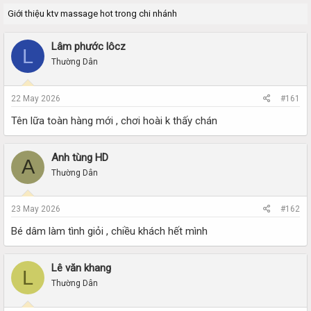
r
a
Giới thiệu ktv massage hot trong chi nhánh
e
r
a
t
d
d
Lâm phước lôcz
L
s
a
Thường Dân
t
t
a
e
r
22 May 2026
#161
t
e
Tên lữa toàn hàng mới , chơi hoài k thấy chán
r
Anh tùng HD
A
Thường Dân
23 May 2026
#162
Bé dâm làm tình giỏi , chiều khách hết mình
Lê văn khang
L
Thường Dân