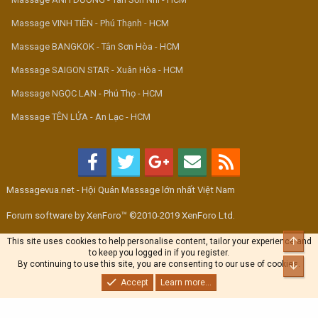
Massage VINH TIÊN - Phú Thạnh - HCM
Massage BANGKOK - Tân Sơn Hòa - HCM
Massage SAIGON STAR - Xuân Hòa - HCM
Massage NGỌC LAN - Phú Thọ - HCM
Massage TÊN LỬA - An Lạc - HCM
Massagevua.net - Hội Quán Massage lớn nhất Việt Nam
Forum software by XenForo™ ©2010-2019 XenForo Ltd.
Top
This site uses cookies to help personalise content, tailor your experience and
to keep you logged in if you register.
By continuing to use this site, you are consenting to our use of cookies.
Bott
Accept
Learn more...