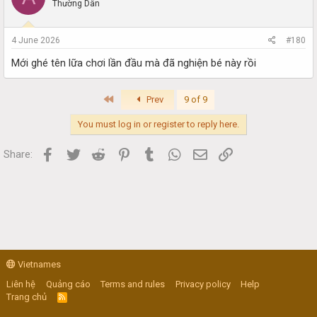
Thường Dân
4 June 2026
#180
Mới ghé tên lữa chơi lần đầu mà đã nghiện bé này rồi
First
Prev
9 of 9
You must log in or register to reply here.
Facebook
Twitter
Reddit
Pinterest
Tumblr
WhatsApp
Email
Link
Share:
Vietnames
Liên hệ
Quảng cáo
Terms and rules
Privacy policy
Help
Trang chủ
R
S
S